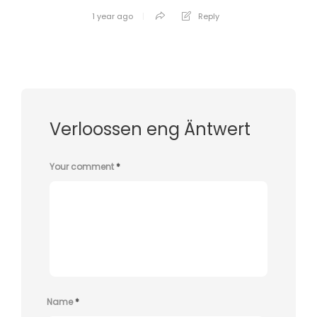
1 year ago
Reply
Verloossen eng Äntwert
Your comment
*
Name
*