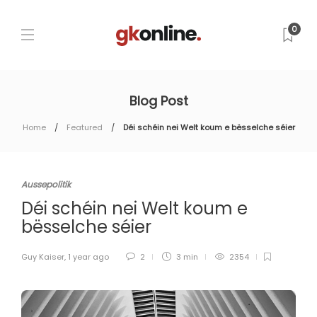
0
Blog Post
Home
Featured
Déi schéin nei Welt koum e bësselche séier
Aussepolitik
Déi schéin nei Welt koum e
bësselche séier
Guy Kaiser
,
1 year ago
2
3 min
2354