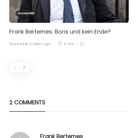
Aussepolitik
Frank Bertemes: Boris und kein Ende?
Guy Kaiser
,
5 years ago
6 min
2 COMMENTS
Frank Bertemes