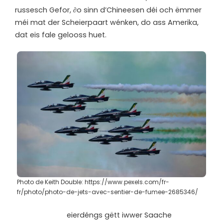
russesch Gefor, ∂o sinn d’Chineesen déi och ëmmer
méi mat der Scheierpaart wénken, do ass Amerika,
dat eis fale gelooss huet.
Photo de Keith Double: https://www.pexels.com/fr-
fr/photo/photo-de-jets-avec-sentier-de-fumee-2685346/
eierdéngs gëtt iwwer Saache