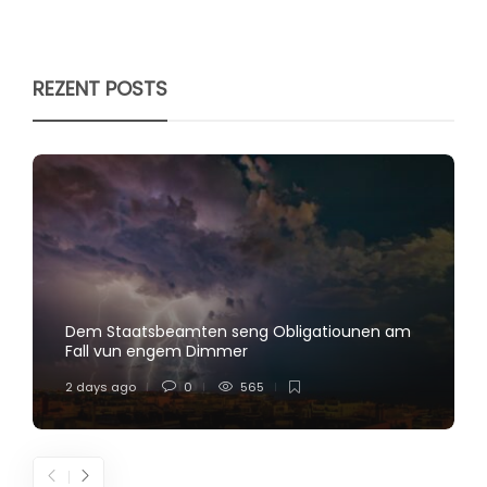
REZENT POSTS
Dem Staatsbeamten seng Obligatiounen am
Fall vun engem Dimmer
2 days ago
0
565