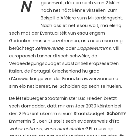
N
geschwat, déi een sech virun 2 Méint
nach net hätt kënne virstellen. Zum
Beispill d’Aféiere vum Militärdéngscht.
Nach ass et net esou wäit, ma eleng
sech mat der Eventualitéit vun esou engem
Gedanken mussen unzefrënnen, ass nees esou eng
berüchtegt
Zeitenwende,
oder
Doppelwumms
. Vill
europäesch Länner di sech schwéier, de
Verdeedegungsbudget substantiell eropzesetzen.
Italien, de Portugal, Griechenland hu grad
d’Auswierkunge vun der Finanzkris iwwerwonnen a
sinn elo net bereet, nei Scholden op sech ze huelen.
De lëtzebuerger Staatsminister Luc Frieden bretzt
sech domadder, datt mir am Joer 2030 kéinten bei
den 2 Prozent ukomm si vum Staatsbudget.
Schonn?
Ëmmerhin 5 Joer! Et stellt sech evidenterweis d’Fro:
woher nehmen, wenn nicht stehlen?
Et muss op