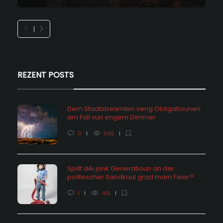
REZENT POSTS
Dem Staatsbeamten seng Obligatiounen
am Fall vun engem Dimmer
0
565
Spillt déi jonk Generatioun an der
politescher Sandkaul grad mam Feier?
1
415