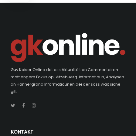
Guy Kaiser Online dat ass Aktualitéit an Commentairen
matt engem Fokus op Lëtzebuerg. Informatioun, Analysen
an Hannergrond Informatiounen déi der soss wäit siche
gitt.
KONTAKT