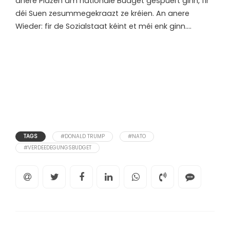
anere Plazen am nationale Budget gespuert ginn, fir
déi Suen zesummegekraazt ze kréien. An anere
Wieder: fir de Sozialstaat kéint et méi enk ginn….
TAGS
#DONALD TRUMP
#NATO
#VERDEEDEGUNGSBUDGET