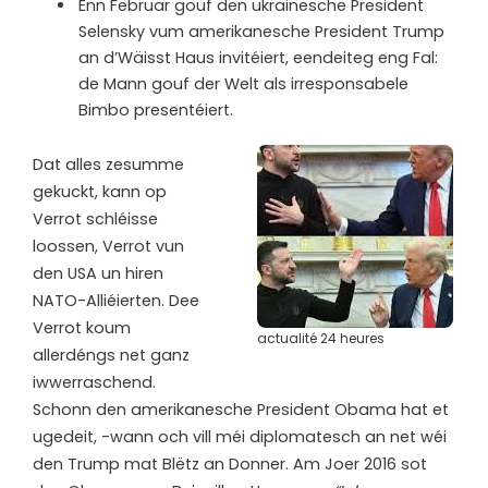
Enn Februar gouf den ukrainesche President
Selensky vum amerikanesche President Trump
an d’Wäisst Haus invitéiert, eendeiteg eng Fal:
de Mann gouf der Welt als irresponsabele
Bimbo presentéiert.
Dat alles zesumme
gekuckt, kann op
Verrot schléisse
loossen, Verrot vun
den USA un hiren
NATO-Alliéierten. Dee
Verrot koum
actualité 24 heures
allerdéngs net ganz
iwwerraschend.
Schonn den amerikanesche President Obama hat et
ugedeit, -wann och vill méi diplomatesch an net wéi
den Trump mat Blëtz an Donner. Am Joer 2016 sot