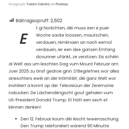
Image par
Yukiko Sakata
de
Pixabay
Bäitragsopruff:
2,502
t gi Noriichten, déi muss een e puer
E
Woche sacke loossen, mautschen,
verdauen, rëmknaen an nach eemol
verdauen, ier een dee ganzen Ëmfang
dovunner ufänkt, ze verstoen. Eis schéin
al Welt ass um leschten Dag vum Mount Februar am
Joer 2025 zu Graf gedroe ginn. D’Begriefnes wor alles
aneschters ewéi an der Intimitéit: déi ganz Welt wor
invitéiert a konnt op der Televisioun der Zeremonie
nokucken. De Läichendéngscht gouf gehalen vum
US-President Donald Trump. Et hätt een sech et
kënnen denken!
Den 12. Februar koum déi éischt Iwwerraschung.
Den Trump telefonéiert wärend 90 Minutte