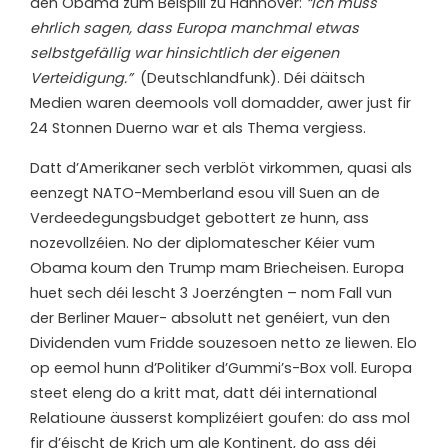
den Obama zum Beispill zu Hannover:
“Ich muss
ehrlich sagen, dass Europa manchmal etwas
selbstgefällig war hinsichtlich der eigenen
Verteidigung.”
(Deutschlandfunk). Déi däitsch
Medien waren deemools voll domadder, awer just fir
24 Stonnen Duerno war et als Thema vergiess.
Datt d’Amerikaner sech verblöt virkommen, quasi als
eenzegt NATO-Memberland esou vill Suen an de
Verdeedegungsbudget gebottert ze hunn, ass
nozevollzéien. No der diplomatescher Kéier vum
Obama koum den Trump mam Briecheisen. Europa
huet sech déi lescht 3 Joerzéngten – nom Fall vun
der Berliner Mauer- absolutt net genéiert, vun den
Dividenden vum Fridde souzesoen netto ze liewen. Elo
op eemol hunn d’Politiker d’Gummi’s-Box voll. Europa
steet eleng do a kritt mat, datt déi international
Relatioune äusserst komplizéiert goufen: do ass mol
fir d’éischt de Krich um ale Kontinent, do ass déi