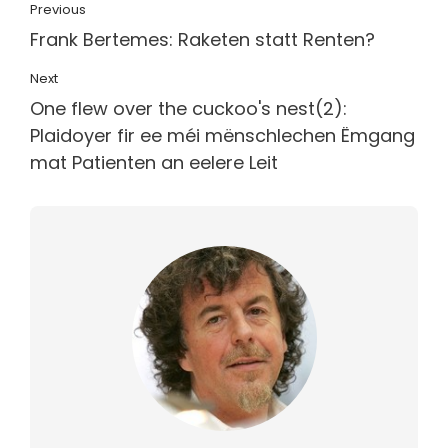
Previous
Frank Bertemes: Raketen statt Renten?
Next
One flew over the cuckoo's nest(2):
Plaidoyer fir ee méi mënschlechen Ëmgang
mat Patienten an eelere Leit