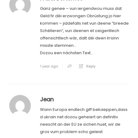
Ganz genee – vun iergendwou muss dat
Geld fir déi erzwongen Obrüstung jo hier
kommen – jiddefalls net vun deene “breede
Schëlleren”, vun deenen et oeigentlech
offensichtlech wär, datt déi deen Irrsinn
misste stemmen…
Dozou een nächsten Text…
1 year ago
Reply
Jean
Wann Europa endlech giff bekaeppen,dass
d ukrain net dozou geheiert an definitiv
neescht an der EU ze sichen huet, wir de
gros vum problem scho geleist.