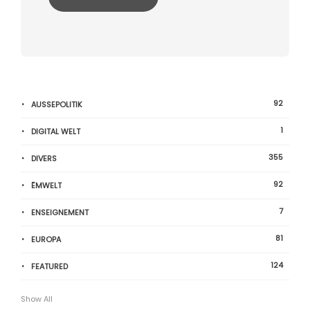
92
AUSSEPOLITIK
1
DIGITAL WELT
355
DIVERS
92
ËMWELT
7
ENSEIGNEMENT
81
EUROPA
124
FEATURED
Show All