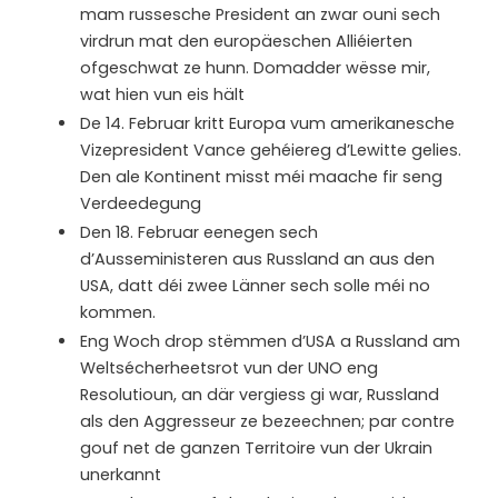
mam russesche President an zwar ouni sech
virdrun mat den europäeschen Alliéierten
ofgeschwat ze hunn. Domadder wësse mir,
wat hien vun eis hält
De 14. Februar kritt Europa vum amerikanesche
Vizepresident Vance gehéiereg d’Lewitte gelies.
Den ale Kontinent misst méi maache fir seng
Verdeedegung
Den 18. Februar eenegen sech
d’Ausseministeren aus Russland an aus den
USA, datt déi zwee Länner sech solle méi no
kommen.
Eng Woch drop stëmmen d’USA a Russland am
Weltsécherheetsrot vun der UNO eng
Resolutioun, an där vergiess gi war, Russland
als den Aggresseur ze bezeechnen; par contre
gouf net de ganzen Territoire vun der Ukrain
unerkannt