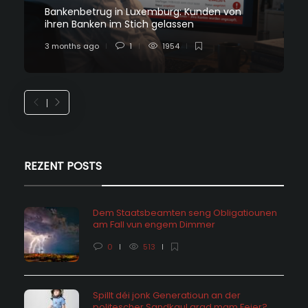
Bankenbetrug in Luxemburg: Kunden von
ihren Banken im Stich gelassen
3 months ago
1
1954
REZENT POSTS
Dem Staatsbeamten seng Obligatiounen
am Fall vun engem Dimmer
0
513
Spillt déi jonk Generatioun an der
politescher Sandkaul grad mam Feier?