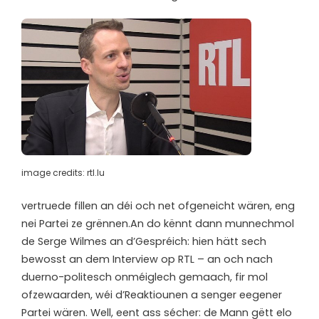
image credits: rtl.lu
vertruede fillen an déi och net ofgeneicht wären, eng
nei Partei ze grënnen.An do kënnt dann munnechmol
de Serge Wilmes an d’Gespréich: hien hätt sech
bewosst an dem Interview op RTL – an och nach
duerno-politesch onméiglech gemaach, fir mol
ofzewaarden, wéi d’Reaktiounen a senger eegener
Partei wären. Well, eent ass sécher: de Mann gëtt elo