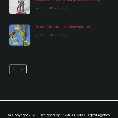
1
404
Frank Bertemes: Verschwunden….
0
701
© Copyright 2023 - Designed by 352MEDIAHOUSE Digital Agency