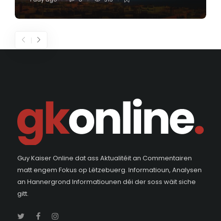
Guy Kaiser Online dat ass Aktualitéit an Commentairen
matt engem Fokus op Lëtzebuerg. Informatioun, Analysen
an Hannergrond Informatiounen déi der soss wäit siche
gitt.