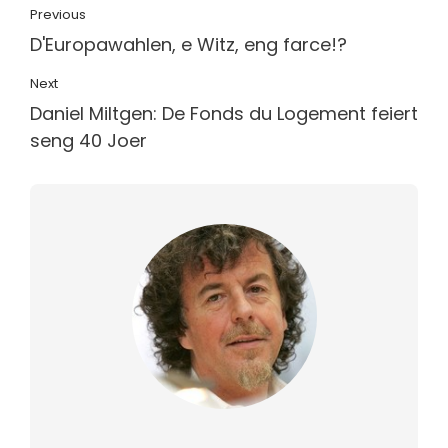
Previous
D'Europawahlen, e Witz, eng farce!?
Next
Daniel Miltgen: De Fonds du Logement feiert
seng 40 Joer