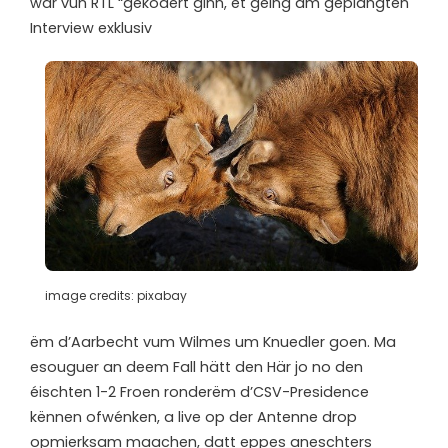
wär vun RTL “geködert ginn, et géing am geplangten
Interview exklusiv
image credits: pixabay
ëm d’Aarbecht vum Wilmes um Knuedler goen. Ma
esouguer an deem Fall hätt den Här jo no den
éischten 1-2 Froen ronderëm d’CSV-Presidence
kënnen ofwénken, a live op der Antenne drop
opmierksam maachen, datt eppes aneschters