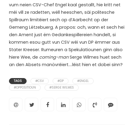
vum neien CSV-Chef Engel kaal gestallt, hie kritt net
méi vill ze radetten, wëll heeschen, säi politesche
Spillraum limitéiert sech op d’Aarbecht op der
Gemeng Lëtzebuerg. A propos: och, wann et sech hei
den Ament just ëm Gedankespillereien handelt, si
kommen esou gutt vun CSV wéi vun DP ëmmer aus
Stater Kreeser. Rumeuren a Spekulatiounen ginn also
hiere Wee, de
coming-man
Serge Wilmes huet sech
an den Absets manövréiert….léist hien et dobei sinn?
TAGS
#CSV
#DP
#ENGEL
#OPPOSITIOUN
#SERGE WILMES