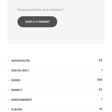
Required fields are marked
*
92
AUSSEPOLITIK
1
DIGITAL WELT
355
DIVERS
92
ËMWELT
7
ENSEIGNEMENT
81
EUROPA