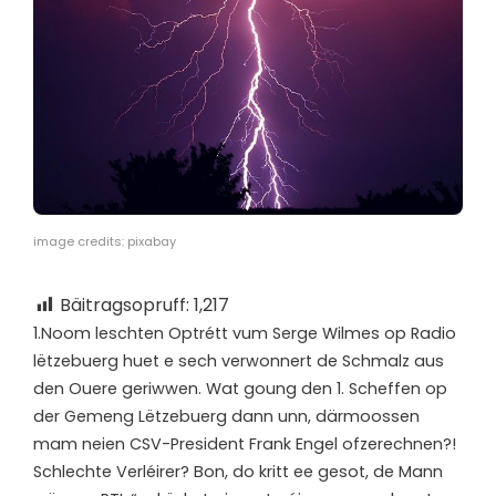
image credits: pixabay
Bäitragsopruff:
1,217
1.
Noom leschten Optrétt vum Serge Wilmes op Radio
lëtzebuerg huet e sech verwonnert de Schmalz aus
den Ouere geriwwen. Wat goung den 1. Scheffen op
der Gemeng Lëtzebuerg dann unn, därmoossen
mam neien CSV-President Frank Engel ofzerechnen?!
Schlechte Verléirer? Bon, do kritt ee gesot, de Mann