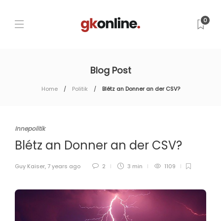
0
Blog Post
Home
Politik
Blétz an Donner an der CSV?
Innepolitik
Blétz an Donner an der CSV?
Guy Kaiser
,
7 years ago
2
3 min
1109