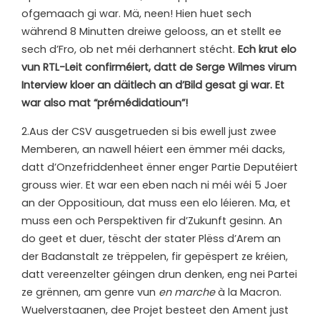
ofgemaach gi war. Mä, neen! Hien huet sech
während 8 Minutten dreiwe gelooss, an et stellt ee
sech d’Fro, ob net méi derhannert stécht.
Ech krut elo
vun RTL-Leit confirméiert, datt de Serge Wilmes virum
Interview kloer an däitlech an d’Bild gesat gi war. Et
war also mat “prémédidatioun”!
2.
Aus der CSV ausgetrueden si bis ewell just zwee
Memberen, an nawell héiert een ëmmer méi dacks,
datt d’Onzefriddenheet ënner enger Partie Deputéiert
grouss wier. Et war een eben nach ni méi wéi 5 Joer
an der Oppositioun, dat muss een elo léieren. Ma, et
muss een och Perspektiven fir d’Zukunft gesinn. An
do geet et duer, tëscht der stater Plëss d’Arem an
der Badanstalt ze trëppelen, fir gepëspert ze kréien,
datt vereenzelter géingen drun denken, eng nei Partei
ze grënnen, am genre vun
en marche
à la Macron.
Wuelverstaanen, dee Projet besteet den Ament just