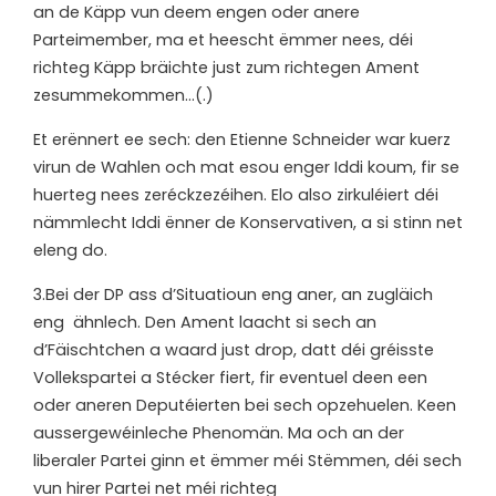
an de Käpp vun deem engen oder anere
Parteimember, ma et heescht ëmmer nees, déi
richteg Käpp bräichte just zum richtegen Ament
zesummekommen…(.)
Et erënnert ee sech: den Etienne Schneider war kuerz
virun de Wahlen och mat esou enger Iddi koum, fir se
huerteg nees zeréckzezéihen. Elo also zirkuléiert déi
nämmlecht Iddi ënner de Konservativen, a si stinn net
eleng do.
3.
Bei der DP ass d’Situatioun eng aner, an zugläich
eng ähnlech. Den Ament laacht si sech an
d’Fäischtchen a waard just drop, datt déi gréisste
Vollekspartei a Stécker fiert, fir eventuel deen een
oder aneren Deputéierten bei sech opzehuelen. Keen
aussergewéinleche Phenomän. Ma och an der
liberaler Partei ginn et ëmmer méi Stëmmen, déi sech
vun hirer Partei net méi richteg