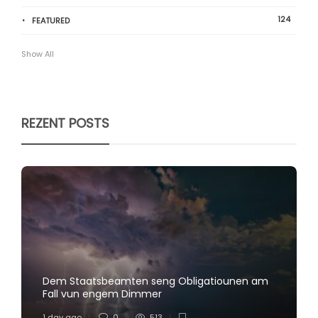
124
FEATURED
Show All
REZENT POSTS
Dem Staatsbeamten seng Obligatiounen am
Fall vun engem Dimmer
1 day ago
0
513