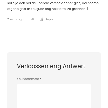
solle jo och bei de Liberale verschiddener ginn, déi net méi
ofgeneigt si, fir souguer eng nei Partei ze grënnen. […]
7 years ago
Reply
Verloossen eng Äntwert
Your comment
*