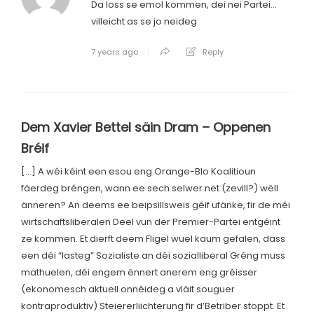
Da loss se emol kommen, dei nei Partei…
villeicht as se jo neideg
7 years ago
Reply
Dem Xavier Bettel säin Dram – Oppenen
Bréif
[…] A wéi kéint een esou eng Orange-Blo Koalitioun
fäerdeg bréngen, wann ee sech selwer net (zevill?) wëll
änneren? An deems ee beipsillsweis géif ufänke, fir de méi
wirtschaftsliberalen Deel vun der Premier-Partei entgéint
ze kommen. Et dierft deem Fligel wuel kaum gefalen, dass
een déi “lasteg” Sozialiste an déi sozialliberal Gréng muss
mathuelen, déi engem ënnert anerem eng gréisser
(ekonomesch aktuell onnéideg a vläit souguer
kontraproduktiv) Steiererliichterung fir d’Betriber stoppt. Et