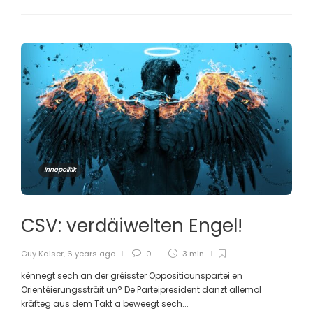
Innepolitik
CSV: verdäiwelten Engel!
Guy Kaiser
,
6 years ago
0
3 min
kënnegt sech an der gréisster Oppositiounspartei en
Orientéierungssträit un? De Parteipresident danzt allemol
kräfteg aus dem Takt a beweegt sech...