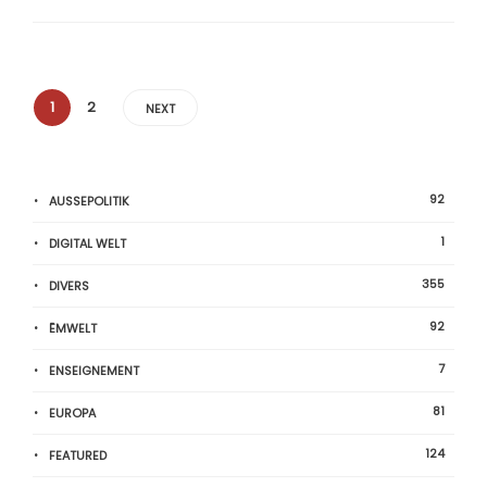
1
2
NEXT
92
AUSSEPOLITIK
1
DIGITAL WELT
355
DIVERS
92
ËMWELT
7
ENSEIGNEMENT
81
EUROPA
124
FEATURED