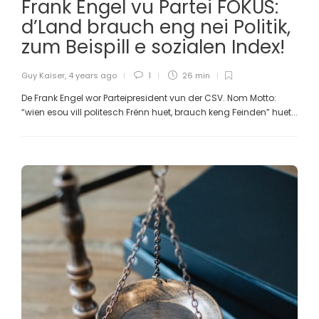
Frank Engel vu Partei FOKUS:
d’Land brauch eng nei Politik,
zum Beispill e sozialen Index!
Guy Kaiser
,
4 years ago
1
26 min
De Frank Engel wor Parteipresident vun der CSV. Nom Motto:
“wien esou vill politesch Frënn huet, brauch keng Feinden” huet...