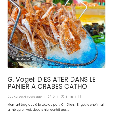
Gesellschaft
G. Vogel: DIES ATER DANS LE
PANIER À CRABES CATHO
Guy Kaiser
,
6 years ago
0
1 min
Moment tragique à la tête du parti Chrétien. Engel, le chef mal
aimé qu’on voit depuis hier contrit aux...