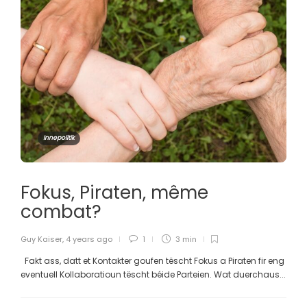
Innepolitik
Fokus, Piraten, même
combat?
Guy Kaiser
,
4 years ago
1
3 min
Fakt ass, datt et Kontakter goufen tëscht Fokus a Piraten fir eng
eventuell Kollaboratioun tëscht béide Parteien. Wat duerchaus...