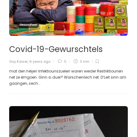
Gesondheet
Covid-19-Gewurschtels
Guy Kaiser
,
6 years ago
0
3 min
mat den héijen Infektiounszuelen waren weider Restriktiounen
net ze ëmgoen. Ginn si duer? Warscheinlech net. D’Leit sinn am
gaangen, sech...