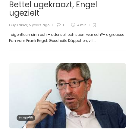
Bettel ugekraazt, Engel
ugezielt
Guy Kaiser
,
5 years ago
1
4 min
eigentlech sinn ech – oder soll ech soen: war ech?- e grousse
Fan vum Frank Engel. Gescheite Käppchen, vill...
Innepolitik