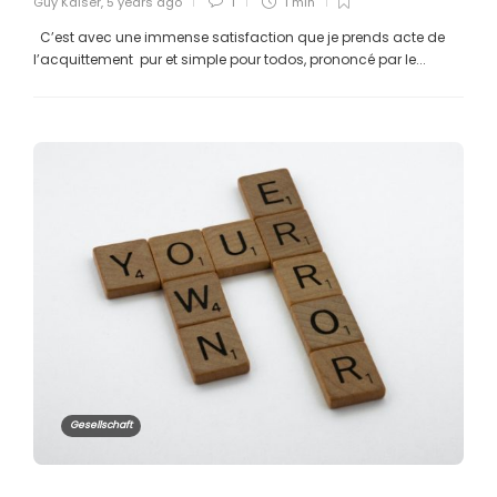
Guy Kaiser
,
5 years ago
1
1 min
C’est avec une immense satisfaction que je prends acte de
l’acquittement pur et simple pour todos, prononcé par le...
Gesellschaft