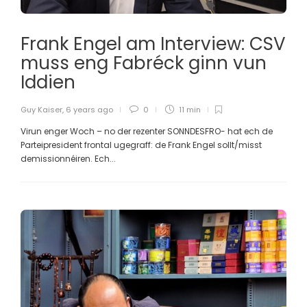
Frank Engel am Interview: CSV
muss eng Fabréck ginn vun
Iddien
Guy Kaiser
,
6 years ago
0
11 min
Virun enger Woch – no der rezenter SONNDESFRO- hat ech de
Parteipresident frontal ugegraff: de Frank Engel sollt/misst
demissionnéiren. Ech...