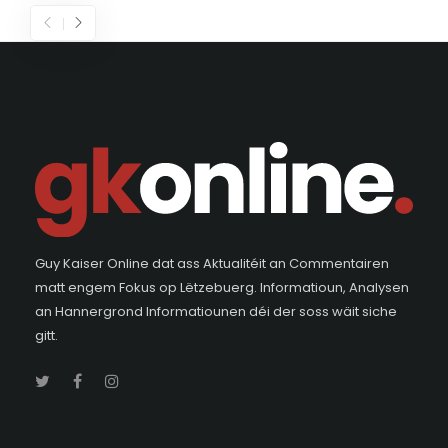
Guy Kaiser Online dat ass Aktualitéit an Commentairen
matt engem Fokus op Lëtzebuerg. Informatioun, Analysen
an Hannergrond Informatiounen déi der soss wäit siche
gitt.