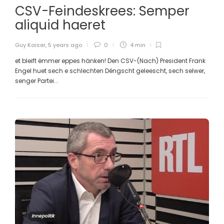
CSV-Feindeskrees: Semper
aliquid haeret
Guy Kaiser
,
5 years ago
0
4 min
et bleift ëmmer eppes hänken! Den CSV-(Nach) President Frank
Engel huet sech e schlechten Déngscht geleescht, sech selwer,
senger Partei...
Innepolitik