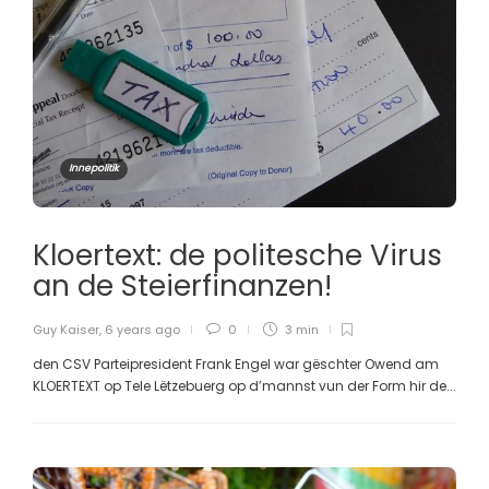
Innepolitik
Kloertext: de politesche Virus
an de Steierfinanzen!
Guy Kaiser
,
6 years ago
0
3 min
den CSV Parteipresident Frank Engel war gëschter Owend am
KLOERTEXT op Tele Lëtzebuerg op d’mannst vun der Form hir de...