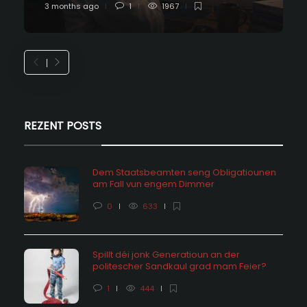
3 months ago
1
1967
REZENT POSTS
Dem Staatsbeamten seng Obligatiounen
am Fall vun engem Dimmer
0
633
Spillt déi jonk Generatioun an der
politescher Sandkaul grad mam Feier?
1
444