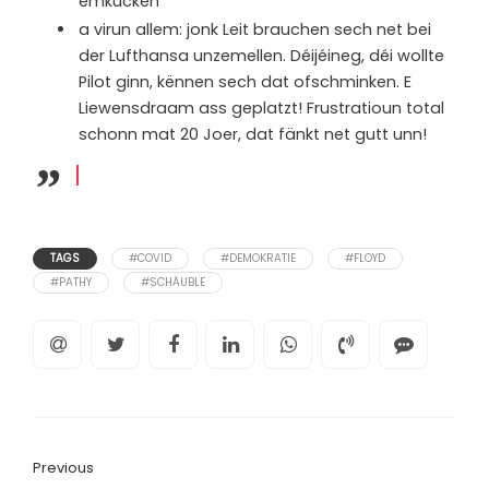
ëmkucken
a virun allem: jonk Leit brauchen sech net bei
der Lufthansa unzemellen. Déijéineg, déi wollte
Pilot ginn, kënnen sech dat ofschminken. E
Liewensdraam ass geplatzt! Frustratioun total
schonn mat 20 Joer, dat fänkt net gutt unn!
TAGS
#COVID
#DEMOKRATIE
#FLOYD
#PATHY
#SCHÄUBLE
Previous