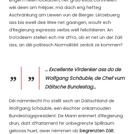
engem neien lockdown, net grad esou confinéiert
wéi deen am Fréijoer, mä dach eng hefteg
Aschränkung am Liewen vun de Bierger. Lëtzebuerg
ass bis ewell dee Wee net gaangen, woufir ech
d’Regierung expressis verbis wëll felicitéieren. An
trotzdeem stellen ech mir d’Fro, ob et net un der Zäit
ass, an déi politesch Normalitéit zeréck ze kommen?
… Excellente Virdenker ass do de
Wolfgang Schäuble, de Chef vum
Däitsche Bundestag…
Déi nämmlecht Fro stellt sech an Däitschland de
Wolfgang Schäuble, een éischter onkamouden
Bundestagspresident. De Mann erënnert d’Regierung
drun, datt d’Parlament hir onbegrenzte Spillraum
gelooss huet, awer nëmmen ob
begrenzten
Zäit
.