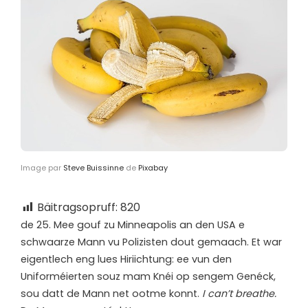
Image par
Steve Buissinne
de
Pixabay
Bäitragsopruff:
820
d
e 25. Mee gouf zu Minneapolis an den USA e
schwaarze Mann vu Polizisten dout gemaach. Et war
eigentlech eng lues Hiriichtung: ee vun den
Uniforméierten souz mam Knéi op sengem Genéck,
sou datt de Mann net ootme konnt.
I can’t breathe.