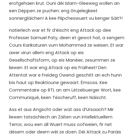
erofgehaen krut. Ouni déi Islam-Gleeweg wollen an
een Dëppen ze puchen: eng Grujelegkeet
sonnergläichen! A kee Piipcheswuert vu kenger Säit?!
n
atierlech war et fir d’éischt eng Attack op dee
Professer Samuel Paty, deen et gewot hat, a sengem
Cours Karikaturen vum Mohammed ze weisen. Et war
awer virun allem eng Attack op eis
Gesellschaftsform, op eis Manéier, zesummen ze
liewen. Et war eng Attack op eis Fräiheet! Den
Attentat war e Freideg Owend geschitt an ech hunn
bis haut op Reaktioune gewaart. Ëmsoss. Kee
Commentaire op RTL an am Lëtzebuerger Wort, kee
Communiqué, keen Tëscheruff, keen Näischt.
Ass et aus Angscht oder wat ass d’Ursaach? Mir
liewen tatsächlech an Zäiten vun intellektuellem
Terror, wou een all Wuert muss oofweien, fir net
dësem oder deem wéi ze doen. Déi Attack zu Paräis