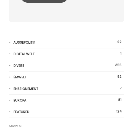
92
AUSSEPOLITIK
1
DIGITAL WELT
355
DIVERS
92
ËMWELT
7
ENSEIGNEMENT
81
EUROPA
124
FEATURED
Show All