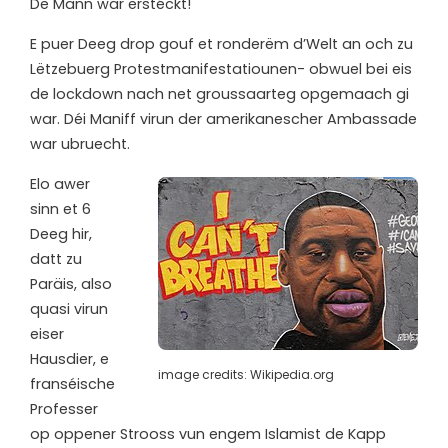
De Mann war erstéckt!
E puer Deeg drop gouf et ronderëm d’Welt an och zu
Lëtzebuerg Protestmanifestatiounen- obwuel bei eis
de lockdown nach net groussaarteg opgemaach gi
war. Déi Maniff virun der amerikanescher Ambassade
war ubruecht.
Elo awer
sinn et 6
Deeg hir,
datt zu
Paräis, also
quasi virun
eiser
Hausdier, e
image credits: Wikipedia.org
franséische
Professer
op oppener Strooss vun engem Islamist de Kapp