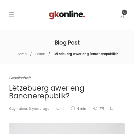
0
Blog Post
Home
Politik
Lëtzebuerg awer eng Bananerepublik?
Gesellschaft
Lëtzebuerg awer eng
Bananerepublik?
Guy Kaiser
,
6 years ago
1
4 min
771