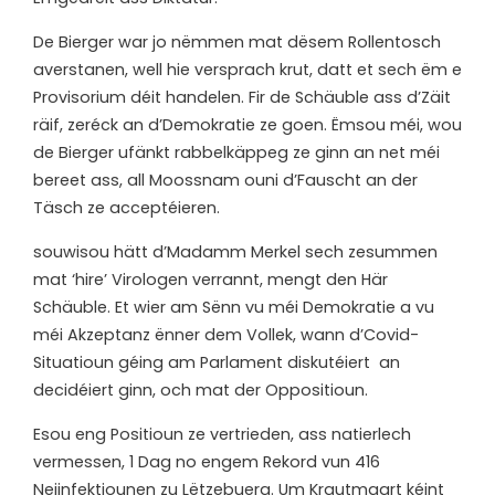
De Bierger war jo nëmmen mat dësem Rollentosch
averstanen, well hie versprach krut, datt et sech ëm e
Provisorium déit handelen. Fir de Schäuble ass d’Zäit
räif, zeréck an d’Demokratie ze goen. Ëmsou méi, wou
de Bierger ufänkt rabbelkäppeg ze ginn an net méi
bereet ass, all Moossnam ouni d’Fauscht an der
Täsch ze acceptéieren.
s
ouwisou hätt d’Madamm Merkel sech zesummen
mat ‘hire’ Virologen verrannt, mengt den Här
Schäuble. Et wier am Sënn vu méi Demokratie a vu
méi Akzeptanz ënner dem Vollek, wann d’Covid-
Situatioun géing am Parlament diskutéiert an
decidéiert ginn, och mat der Oppositioun.
Esou eng Positioun ze vertrieden, ass natierlech
vermessen, 1 Dag no engem Rekord vun 416
Neiinfektiounen zu Lëtzebuerg. Um Krautmaart kéint