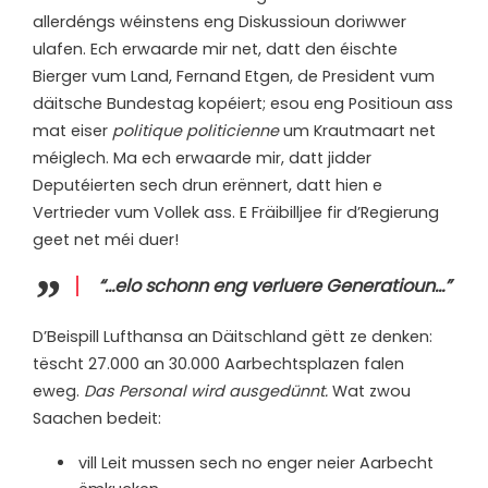
allerdéngs wéinstens eng Diskussioun doriwwer
ulafen. Ech erwaarde mir net, datt den éischte
Bierger vum Land, Fernand Etgen, de President vum
däitsche Bundestag kopéiert; esou eng Positioun ass
mat eiser
politique politicienne
um Krautmaart net
méiglech. Ma ech erwaarde mir, datt jidder
Deputéierten sech drun erënnert, datt hien e
Vertrieder vum Vollek ass. E Fräibilljee fir d’Regierung
geet net méi duer!
“…elo schonn eng verluere Generatioun…”
D’Beispill Lufthansa an Däitschland gëtt ze denken:
tëscht 27.000 an 30.000 Aarbechtsplazen falen
eweg.
Das Personal wird ausgedünnt.
Wat zwou
Saachen bedeit:
vill Leit mussen sech no enger neier Aarbecht