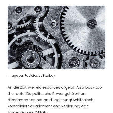
Image par
Pavlofox
de
Pixabay
An déi Zäit wier elo esou lues ofgelaf. Also back too
the roots! De politesche Power gehéiert an
d’Parlament an net an d’Regierung! Schliisslech
kontrolléiert d’Parlament eng Regierung; dat
Ëmgedréit ass Diktatur.