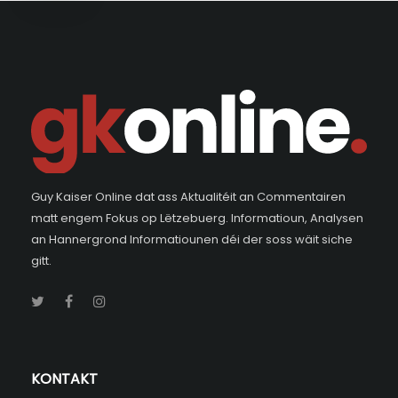
Guy Kaiser Online dat ass Aktualitéit an Commentairen
matt engem Fokus op Lëtzebuerg. Informatioun, Analysen
an Hannergrond Informatiounen déi der soss wäit siche
gitt.
KONTAKT