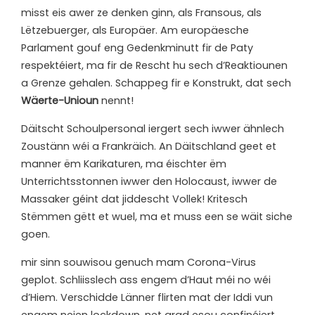
misst eis awer ze denken ginn, als Fransous, als
Lëtzebuerger, als Europäer. Am europäesche
Parlament gouf eng Gedenkminutt fir de Paty
respektéiert, ma fir de Rescht hu sech d’Reaktiounen
a Grenze gehalen. Schappeg fir e Konstrukt, dat sech
Wäerte-Unioun
nennt!
Däitscht Schoulpersonal iergert sech iwwer ähnlech
Zoustänn wéi a Frankräich. An Däitschland geet et
manner ëm Karikaturen, ma éischter ëm
Unterrichtsstonnen iwwer den Holocaust, iwwer de
Massaker géint dat jiddescht Vollek! Kritesch
Stëmmen gëtt et wuel, ma et muss een se wäit siche
goen.
m
ir sinn souwisou genuch mam Corona-Virus
geplot. Schliisslech ass engem d’Haut méi no wéi
d’Hiem. Verschidde Länner flirten mat der Iddi vun