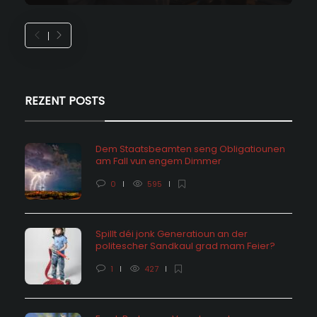
REZENT POSTS
Dem Staatsbeamten seng Obligatiounen
am Fall vun engem Dimmer
0
595
Spillt déi jonk Generatioun an der
politescher Sandkaul grad mam Feier?
1
427