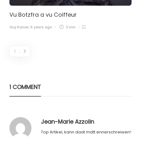
Vu Botzfra a vu Coiffeur
Guy Kaiser
,
6 years ago
3 min
1 COMMENT
Jean-Marie Azzolin
Top Artikel, kann daat matt ennerschreiwen!