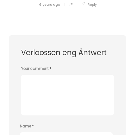
6 years ago
Reply
Verloossen eng Äntwert
Your comment
*
Name
*