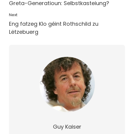
Greta-Generatioun: Selbstkasteiung?
Next
Eng fatzeg Klo géint Rothschild zu
Lëtzebuerg
Guy Kaiser