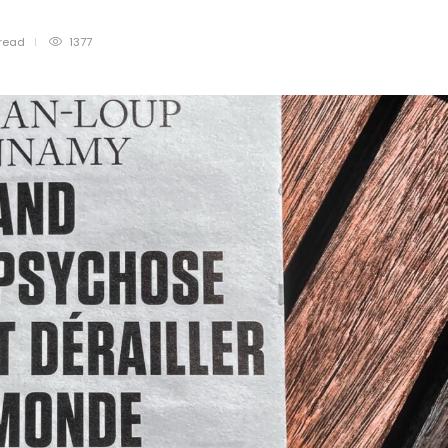
read
1377