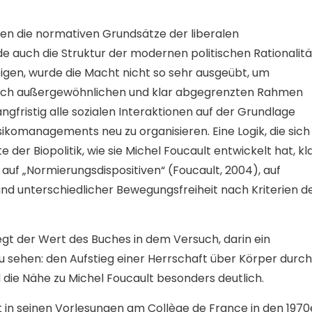
en die normativen Grundsätze der liberalen
 auch die Struktur der modernen politischen Rationalitä
eigen, wurde die Macht nicht so sehr ausgeübt, um
tlich außergewöhnlichen und klar abgegrenzten Rahmen
ngfristig alle sozialen Interaktionen auf der Grundlage
ikomanagements neu zu organisieren. Eine Logik, die sich
er Biopolitik, wie sie Michel Foucault entwickelt hat, kl
s auf „Normierungsdispositiven“ (Foucault, 2004), auf
und unterschiedlicher Bewegungsfreiheit nach Kriterien d
liegt der Wert des Buches in dem Versuch, darin ein
 sehen: den Aufstieg einer Herrschaft über Körper durch
die Nähe zu Michel Foucault besonders deutlich.
ult in seinen Vorlesungen am Collège de France in den 1970