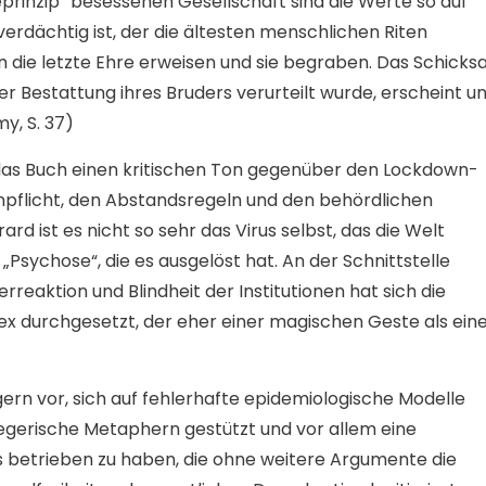
prinzip“ besessenen Gesellschaft sind die Werte so auf
verdächtig ist, der die ältesten menschlichen Riten
n die letzte Ehre erweisen und sie begraben. Das Schicksa
r Bestattung ihres Bruders verurteilt wurde, erscheint u
y, S. 37)
 das Buch einen kritischen Ton gegenüber den Lockdown-
flicht, den Abstandsregeln und den behördlichen
d ist es nicht so sehr das Virus selbst, das die Welt
„Psychose“, die es ausgelöst hat. An der Schnittstelle
reaktion und Blindheit der Institutionen hat sich die
lex durchgesetzt, der eher einer magischen Geste als ein
ern vor, sich auf fehlerhafte epidemiologische Modelle
iegerische Metaphern gestützt und vor allem eine
 betrieben zu haben, die ohne weitere Argumente die