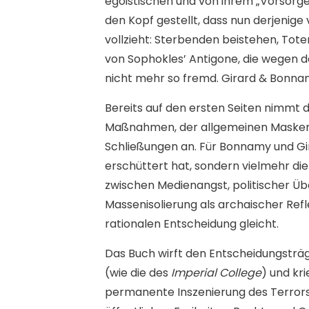
egoistischen und von ihrem „Vorsorge
den Kopf gestellt, dass nun derjenige 
vollzieht: Sterbenden beistehen, Tote
von Sophokles’ Antigone, die wegen de
nicht mehr so fremd. Girard & Bonnam
Bereits auf den ersten Seiten nimmt
Maßnahmen, der allgemeinen Maskenp
Schließungen an. Für Bonnamy und Girar
erschüttert hat, sondern vielmehr die 
zwischen Medienangst, politischer Über
Massenisolierung als archaischer Ref
rationalen Entscheidung gleicht.
Das Buch wirft den Entscheidungsträg
(wie die des
Imperial College
) und kr
permanente Inszenierung des Terrors