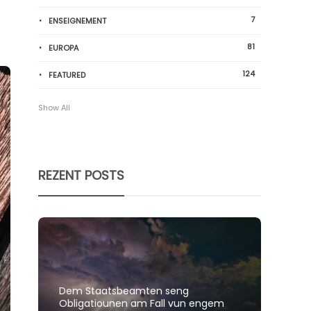
7
ENSEIGNEMENT
81
EUROPA
124
FEATURED
Show All
REZENT POSTS
Dem Staatsbeamten seng
Spillt
Obligatiounen am Fall vun engem
polit