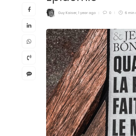
Guy Kaiser
,
1 year ago
0
6 min