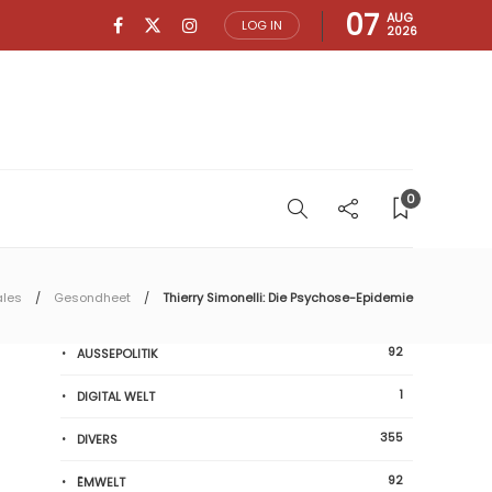
07
AUG
LOG IN
2026
0
ales
Gesondheet
Thierry Simonelli: Die Psychose-Epidemie
92
AUSSEPOLITIK
1
DIGITAL WELT
355
DIVERS
92
ËMWELT