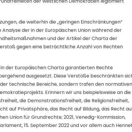
rundfreiheiten der westlichen Demokratien legitimiert
zungen, die weiterhin die „geringen Einschränkungen“
e Analyse der in der Europäischen Union während der
ndheitsmaßnahmen und der Artikel der Charta der
erstoß gegen eine beträchtliche Anzahl von Rechten
0 in der Europäischen Charta garantierten Rechte
bergehend ausgesetzt. Diese Verstöße beschränkten sic
oder technische Bereiche, sondern trafen den normative
mokratieprojekts. Erinnern wir uns beispielsweise an die
iheit, die Demonstrationsfreiheit, die Religionsfreiheit,
cht auf Privatsphäre, das Recht auf Bildung, das Recht au
chen Union für Grundrechte; 2021, Venedig-Kommission,
 Parlament, 15. September 2022 und vor allem auch Henne