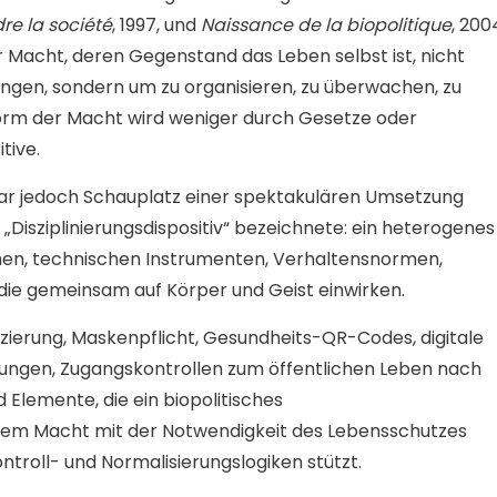
dre la société
, 1997, und
Naissance de la biopolitique
, 200
r Macht, deren Gegenstand das Leben selbst ist, nicht
ngen, sondern um zu organisieren, zu überwachen, zu
Form der Macht wird weniger durch Gesetze oder
tive.
ar jedoch Schauplatz einer spektakulären Umsetzung
 „Disziplinierungsdispositiv“ bezeichnete: ein heterogenes
n, technischen Instrumenten, Verhaltensnormen,
 die gemeinsam auf Körper und Geist einwirken.
erung, Maskenpflicht, Gesundheits-QR-Codes, digitale
ngen, Zugangskontrollen zum öffentlichen Leben nach
nd Elemente, die ein biopolitisches
dem Macht mit der Notwendigkeit des Lebensschutzes
ontroll- und Normalisierungslogiken stützt.