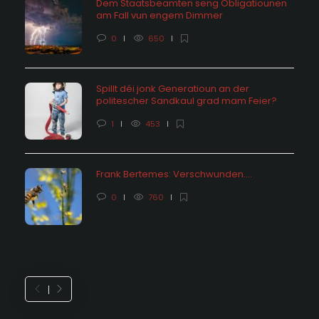
Dem Staatsbeamten seng Obligatiounen
am Fall vun engem Dimmer
0
650
Spillt déi jonk Generatioun an der
politescher Sandkaul grad mam Feier?
1
453
Frank Bertemes: Verschwunden….
0
760