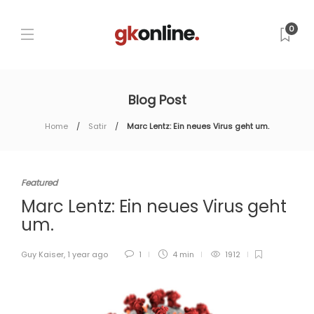
0
Blog Post
Home
Satir
Marc Lentz: Ein neues Virus geht um.
Featured
Marc Lentz: Ein neues Virus geht
um.
Guy Kaiser
,
1 year ago
1
4 min
1912