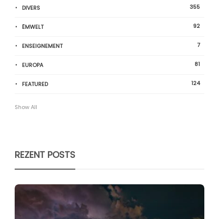
355
DIVERS
92
ËMWELT
7
ENSEIGNEMENT
81
EUROPA
124
FEATURED
Show All
REZENT POSTS