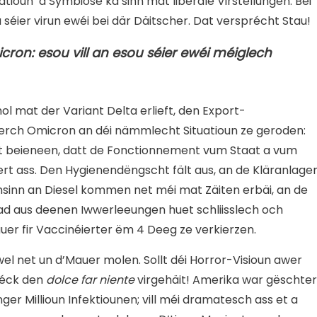
atioun a Symbiose ka sinn mat liberale Virstellungen. Bei
éier virun ewéi bei där Däitscher. Dat versprécht Stau!
cron: esou vill an esou séier ewéi méiglech
l mat der Variant Delta erlieft, den Export-
erch Omicron an déi nämmlecht Situatioun ze geroden:
eit beieneen, datt de Fonctionnement vum Staat a vum
t ass. Den Hygienendëngscht fält aus, an de Kläranlage
ensinn an Diesel kommen net méi mat Zäiten erbäi, an de
ad aus deenen Iwwerleeungen huet schliisslech och
auer fir Vaccinéierter ëm 4 Deeg ze verkierzen.
wel net un d’Mauer molen. Sollt déi Horror-Visioun awer
déck den
dolce far niente
virgehäit! Amerika war gëschter
r Millioun Infektiounen; vill méi dramatesch ass et a