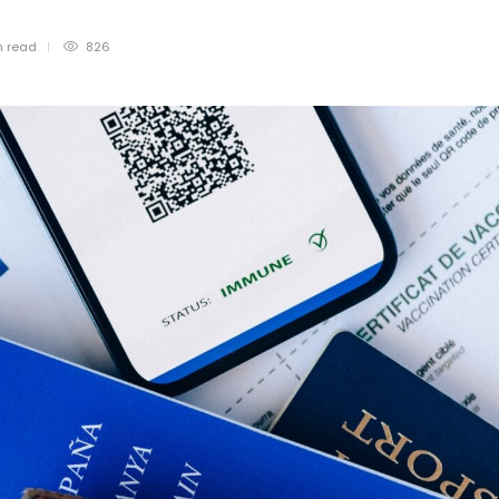
n
read
826