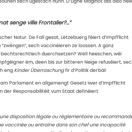
sounen sech ugestach hunn. D’Ligne Maginot ass also nee
t senge ville Frontalier?…”
scher Natur. De Fall gesat, Lëtzebuerg féiert d’Impfflicht
u “zwéngen”, sech vaccinéieren ze loossen. A ganz
aarbechtsrechtlech duerchsetzen? Wëll heeschen, wéi
géigner ëm, deen bis zur bitteren Neige refuséiert, sec
ch eng
Kinder Überraschung
fir d’Politik derbäi!
h am Parlament en allgemengt Gesetz iwer d’Impfflicht
 der Responsabilitéit vum Staat definéiert.
 une disposition légale ou réglementaire ou recommand
nne vaccinée ou entraîne dans son chef une incapacité