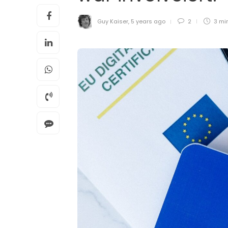
Guy Kaiser
,
5 years ago
2
3 mi