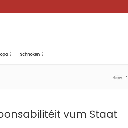
ropa
Schnoken
Home
sponsabilitéit vum Staat