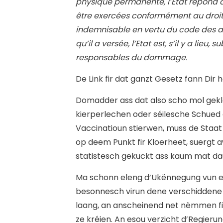
physique permanente, l’Etat répond 
être exercées conformément au droi
indemnisable en vertu du code des a
qu’il a versée, l’Etat est, s’il y a lieu
responsables du dommage.
De Link fir dat ganzt Gesetz fann Dir he
Domadder ass dat also scho mol geklä
kierperlechen oder séilesche Schued 
Vaccinatioun stierwen, muss de Staat
op deem Punkt fir Kloerheet, suergt 
statistesch gekuckt ass kaum mat da
Ma schonn eleng d’Ukënnegung vun en
besonnesch virun dene verschidden
laang, an anscheinend net nëmmen fir
ze kréien. An esou verzicht d’Regie