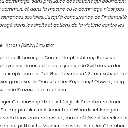
du dommage, sans préjudice des actions qui pourraient
t commun, et dans la mesure où le dommage n’est pas
ssurances sociales. Jusqu’à concurrence de l’indemnité
, subrogé dans les droits et actions de la victime contre les
i :
https://bit.ly/3mZIzRr
ert: sollt bei enger Corona-Impfflicht eng Persoun
dervunner droen oder esou guer un de Suitten vun der
 dofir opkommen. Dat Gesetz vu virun 22 Joer schaaft al
awer grad esou fir Onrou an der Regierung! Obwuel, reng
usende Prozesser ze rechnen.
ger Corona-Impfflicht schéngt hir Friichten ze droen;
e Pop-uppen sinn mat Amenter d’Waardeschlaangen
 sech boosteren ze loossen, ma fir déi éischt Vaccinatio
rung op ee politesche Meenungsaustosch an der Chamber,