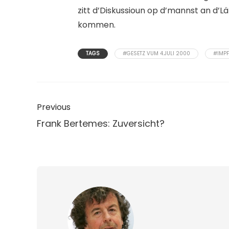
zitt d’Diskussioun op d’mannst an d’L
kommen.
TAGS
#GESETZ VUM 4.JULI 2000
#IMPF
Previous
Frank Bertemes: Zuversicht?