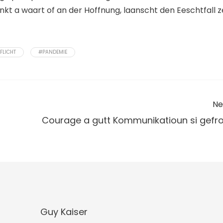
änkt a waart of an der Hoffnung, laanscht den Eeschtfall z
FLICHT
#PANDEMIE
Ne
Courage a gutt Kommunikatioun si gefro
Guy Kaiser