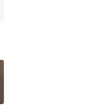
Innepolitik
Divers