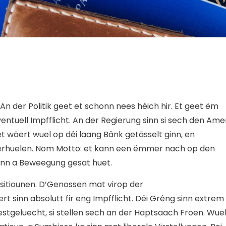
n der Politik geet et schonn nees héich hir. Et geet ëm
ntuell Impfflicht. An der Regierung sinn si sech den Ame
et wäert wuel op déi laang Bänk getässelt ginn, en
nerhuelen. Nom Motto: et kann een ëmmer nach op den
nn a Beweegung gesat huet.
Positiounen. D’Genossen mat virop der
 sinn absolutt fir eng Impfflicht. Déi Gréng sinn extrem
festgeluecht, si stellen sech an der Haptsaach Froen. Wue