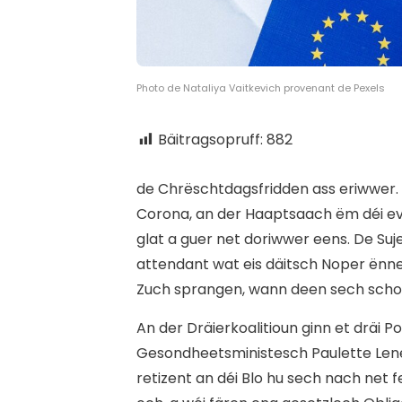
Photo de Nataliya Vaitkevich provenant de Pexels
Bäitragsopruff:
882
d
e Chrëschtdagsfridden ass eriwwer. A
Corona, an der Haaptsaach ëm déi eve
glat a guer net doriwwer eens. De Suj
attendant wat eis däitsch Noper ën
Zuch sprangen, wann deen sech scho
An der Dräierkoalitioun ginn et dräi 
Gesondheetsministesch Paulette Lenert
retizent an déi Blo hu sech nach net 