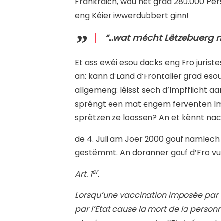
Frankräich, wou net grad 280.000 Per
eng Kéier iwwerdubbert ginn!
“…wat mécht Lëtzebuerg ma
Et ass ewéi esou dacks eng Fro juriste
an: kann d’Land d’Frontalier grad eso
allgemeng: léisst sech d’Impfflicht 
spréngt een mat engem ferventen Impf
sprëtzen ze loossen? An et kënnt na
d
e 4. Juli am Joer 2000 gouf nämlec
gestëmmt. An doranner gouf d’Fro vun
er
Art. 1
.
Lorsqu’une vaccination imposée par
par l’Etat cause la mort de la perso