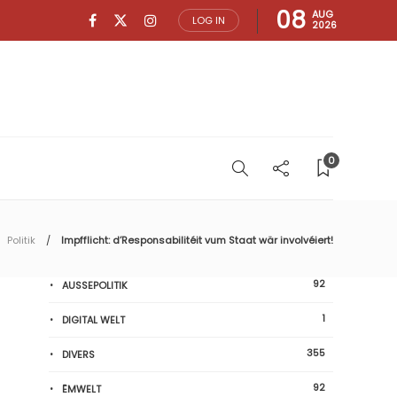
08
AUG
LOG IN
2026
0
Politik
Impfflicht: d’Responsabilitéit vum Staat wär involvéiert!
92
AUSSEPOLITIK
1
DIGITAL WELT
355
DIVERS
92
ËMWELT