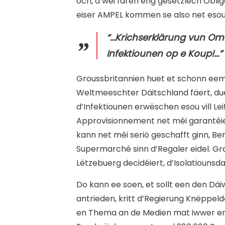
och, a wéi fären eng gesetzlech Oblig
eiser AMPEL kommen se also net esou s
“…Krichserklärung vun Omi
Infektiounen op e Koup!…”
Groussbritannien huet et schonn eemo
Weltmeeschter Däitschland fäert, du
d’Infektiounen erwëschen esou vill L
Approvisionnement net méi garantéier
kann net méi seriö geschafft ginn, B
Supermarché sinn d’Regaler eidel. Gr
Lëtzebuerg decidéiert, d’Isolatiounsd
Do kann ee soen, et sollt een den Däi
antrieden, kritt d’Regierung Knëppel
en Thema an de Medien mat iwwer enge