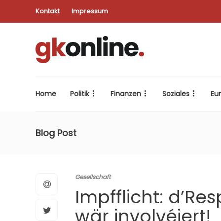
Kontakt
Impressum
Home
Politik
Finanzen
Soziales
Eu
Blog Post
Gesellschaft
Impfflicht: d’Re
wär involvéiert!