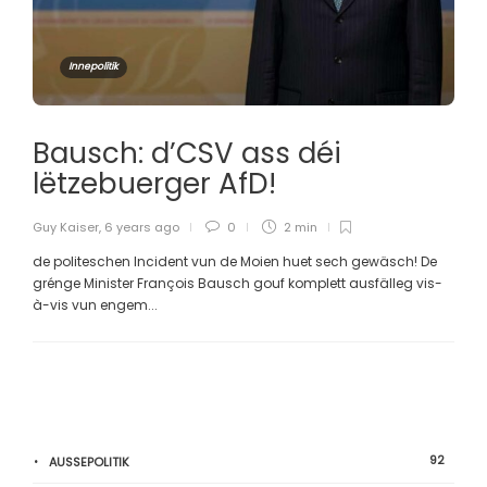
Innepolitik
Bausch: d’CSV ass déi
lëtzebuerger AfD!
Guy Kaiser
,
6 years ago
0
2 min
de politeschen Incident vun de Moien huet sech gewäsch! De
grénge Minister François Bausch gouf komplett ausfälleg vis-
à-vis vun engem...
92
AUSSEPOLITIK