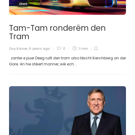
Divers
Tam-Tam ronderëm den
Tram
Guy Kaiser
,
6 years ago
0
3 min
zanter e puer Deeg rullt den tram also tëscht Kierchbierg an der
Gare. An hie stéiert manner, wéi ech...