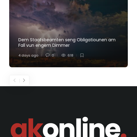
Dem Staatsbeamten seng Obligatiounen am
Fall vun engem Dimmer
4 days ago
0
618