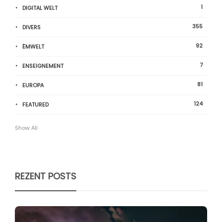
1
DIGITAL WELT
355
DIVERS
92
ËMWELT
7
ENSEIGNEMENT
81
EUROPA
124
FEATURED
Show All
REZENT POSTS