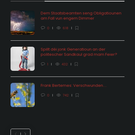
Dem Staatsbeamten seng Obligatiounen
am Fall vun engem Dimmer
0
618
Spillt déi jonk Generatioun an der
politescher Sandkaul grad mam Feier?
1
432
Frank Bertemes: Verschwunden….
0
742