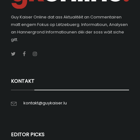
Guy Kaiser Online dat ass Aktualitéit an Commentairen
matt engem Fokus op Lëtzebuerg. Informatioun, Analysen
an Hannergrond Informatiounen déi der soss wäit siche
gitt.
KONTAKT
kontakt@guykaiser.lu
EDITOR PICKS