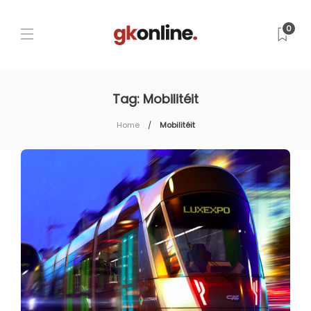
0
Tag:
Mobilitéit
Home
Mobilitéit