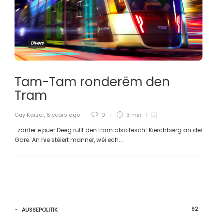
Divers
Tam-Tam ronderëm den
Tram
Guy Kaiser
,
6 years ago
0
3 min
zanter e puer Deeg rullt den tram also tëscht Kierchbierg an der
Gare. An hie stéiert manner, wéi ech...
92
AUSSEPOLITIK