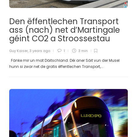
Den ëffentlechen Transport
ass (nach) net d’Martingale
géint CO2 a Stroossestau
Guy Kaiser
,
3 years ago
1
3 min
Fänke mir un mat Däitschland. Déi aner Säit vun der Musel
hunn si zwar net de gratis ëffentlechen Transport,...