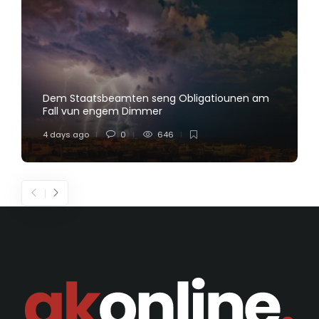
Dem Staatsbeamten seng Obligatiounen am
Fall vun engem Dimmer
4 days ago
0
646