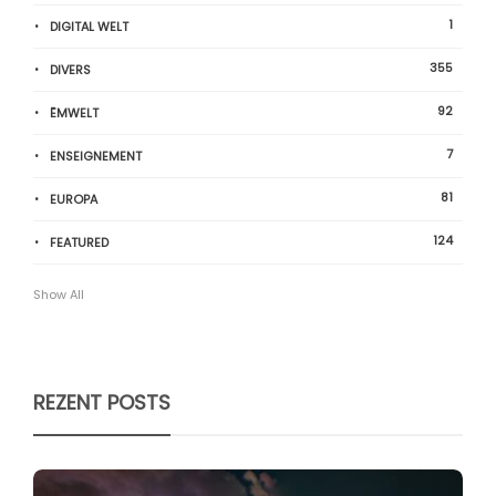
1
DIGITAL WELT
355
DIVERS
92
ËMWELT
7
ENSEIGNEMENT
81
EUROPA
124
FEATURED
Show All
REZENT POSTS