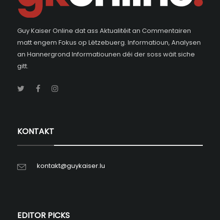
Guy Kaiser Online dat ass Aktualitéit an Commentairen
matt engem Fokus op Lëtzebuerg. Informatioun, Analysen
an Hannergrond Informatiounen déi der soss wäit siche
gitt.
KONTAKT
kontakt@guykaiser.lu
EDITOR PICKS