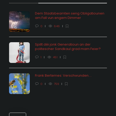
Dem Staatsbeamten seng Obligatiounen
am Fall vun engem Dimmer
0
646
Spillt déi jonk Generatioun an der
politescher Sandkaul grad mam Feier?
1
451
Frank Bertemes: Verschwunden….
0
759