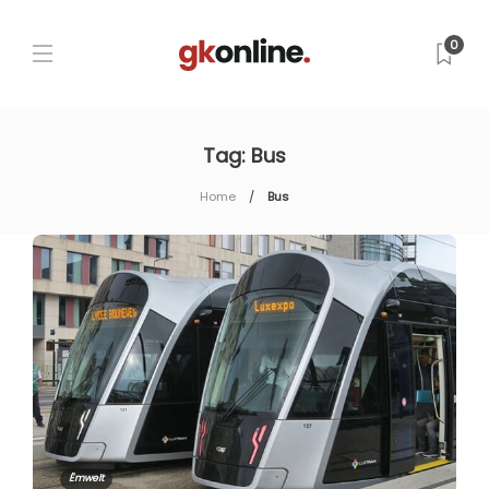
0
Tag:
Bus
Home
Bus
Ëmwelt