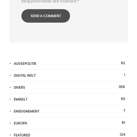
Required fields are marked
*
92
AUSSEPOLITIK
1
DIGITAL WELT
355
DIVERS
92
ËMWELT
7
ENSEIGNEMENT
81
EUROPA
124
FEATURED