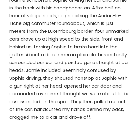
in the back with his headphones on. After half an
hour of village roads, approaching the Audun-le-
Tiche big commuter roundabout, which is just
meters from the Luxembourg border, four unmarked
cars drove up at high speed to the side, front and
behind us, forcing Sophie to brake hard into the
gutter. About a dozen men in plain clothes instantly
surrounded our car and pointed guns straight at our
heads, Jamie included. Seemingly confused by
Sophie driving, they shouted nonstop at Sophie with
a gun right at her head, opened her car door and
demanded my name. I thought we were about to be
assassinated on the spot. They then pulled me out
of the car, handcuffed my hands behind my back,
dragged me to a car and drove off.