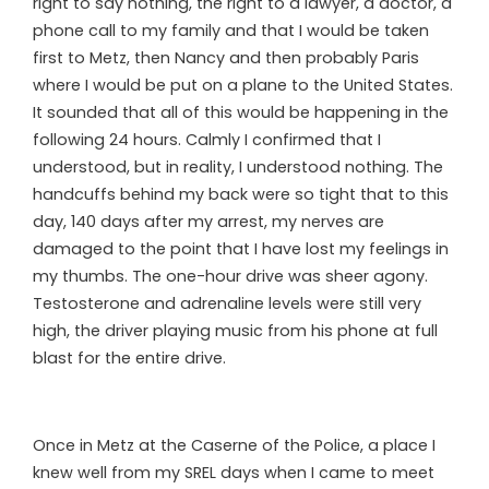
right to say nothing, the right to a lawyer, a doctor, a
phone call to my family and that I would be taken
first to Metz, then Nancy and then probably Paris
where I would be put on a plane to the United States.
It sounded that all of this would be happening in the
following 24 hours. Calmly I confirmed that I
understood, but in reality, I understood nothing. The
handcuffs behind my back were so tight that to this
day, 140 days after my arrest, my nerves are
damaged to the point that I have lost my feelings in
my thumbs. The one-hour drive was sheer agony.
Testosterone and adrenaline levels were still very
high, the driver playing music from his phone at full
blast for the entire drive.
Once in Metz at the Caserne of the Police, a place I
knew well from my SREL days when I came to meet