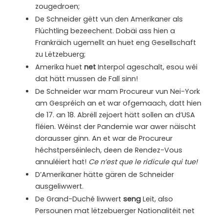
zougedroen;
De Schneider gëtt vun den Amerikaner als
Flüchtling bezeechent. Dobäi ass hien a
Frankräich ugemellt an huet eng Gesellschaft
zu Lëtzebuerg;
Amerika huet
net
Interpol ageschalt, esou wéi
dat hätt mussen de Fall sinn!
De Schneider war mam Procureur vun Nei-York
am Gespréich an et war ofgemaach, datt hien
de 17. an 18. Abrëll zejoert hätt sollen an d’USA
fléien. Wéinst der Pandemie war awer näischt
dorausser ginn. An et war de Procureur
héchstperséinlech, deen de Rendez-Vous
annuléiert hat!
Ce n’est que le ridicule qui tue!
D’Amerikaner hätte gären de Schneider
ausgeliwwert.
De Grand-Duché liwwert
seng
Leit, also
Persounen mat lëtzebuerger Nationalitéit net