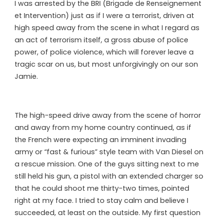
I was arrested by the BRI (Brigade de Renseignement
et Intervention) just as if I were a terrorist, driven at
high speed away from the scene in what I regard as
an act of terrorism itself, a gross abuse of police
power, of police violence, which will forever leave a
tragic scar on us, but most unforgivingly on our son
Jamie.
The high-speed drive away from the scene of horror
and away from my home country continued, as if
the French were expecting an imminent invading
army or “fast & furious” style team with Van Diesel on
a rescue mission. One of the guys sitting next to me
still held his gun, a pistol with an extended charger so
that he could shoot me thirty-two times, pointed
right at my face. I tried to stay calm and believe I
succeeded, at least on the outside. My first question