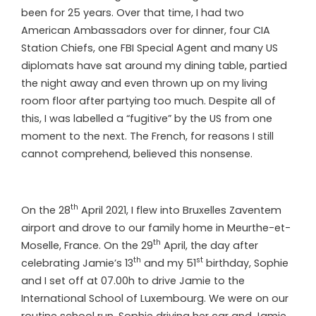
been for 25 years. Over that time, I had two
American Ambassadors over for dinner, four CIA
Station Chiefs, one FBI Special Agent and many US
diplomats have sat around my dining table, partied
the night away and even thrown up on my living
room floor after partying too much. Despite all of
this, I was labelled a “fugitive” by the US from one
moment to the next. The French, for reasons I still
cannot comprehend, believed this nonsense.
th
On the 28
April 2021, I flew into Bruxelles Zaventem
airport and drove to our family home in Meurthe-et-
th
Moselle, France. On the 29
April, the day after
th
st
celebrating Jamie’s 13
and my 51
birthday, Sophie
and I set off at 07.00h to drive Jamie to the
International School of Luxembourg. We were on our
routine school run, Sophie driving her car and Jamie