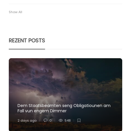
Show All
REZENT POSTS
Dem Staatsbeamten seng Obligatiounen am
Fall vun engem Dimmer
2 days ago
0
548