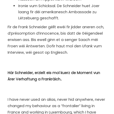
Ironie vum Schicksal. De Schneider huet Joer
laang fir déi amerikanesch Ambassade zu
Lëtzebuerg geschafft.
Fir de Frank Schneider gëllt ewéi fir jidder aneren och,
d’présomption d’innocence, bis datt de Géigendeel
erwisen ass. Bis ewell ginn et a senger Saach méi
Froen wéi Äntwerten. Dofir haut mol den Ufank vum
Interview, wéi gesot op Englesch.
Här Schneider, erzielt eis mol kuerz de Moment vun
Ärer Verhaftung a Frankräich..
I have never used an alias, never hid anywhere, never
changed my behaviour as a “frontalier” living in
France and working in Luxembourg, which I have