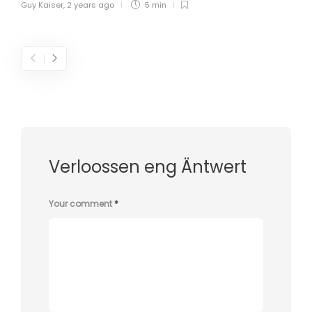
Guy Kaiser
,
2 years ago
5 min
Verloossen eng Äntwert
Your comment
*