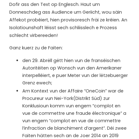
Dofir ass den Text op Englesch. Haut um
Donneschdeg ass Audience um Geriicht, wou säin
Affekot probéiert, hien provisoresch fräi ze kréien. An
Isolatiounshaft léisst sech schliisslech e Prozess
schlecht virbereeden!
Ganz kuerz zu de Faiten:
den 29. Abrëll gëtt hien vun de franséischen
Autoritéiten op Wonsch vun den Amerikaner
interpelléiert, e puer Meter vun der lëtzebuerger
Grenz ewech;
Am Kontext vun der Affaire “OneCoin” war de
Procureur vun Nei-York(Distrikt Süd) zur
Konklusioun komm vun engem “complot en
vue de commettre une fraude électronique” a
vun engem “complot en vue de commettre
l’infraction de blanchiment d’argent”. Déi zwee
Faiten hätten sech an de Joer 2014 an 2019