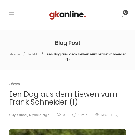
0
Blog Post
Home
Politik
Een Dag aus dem Liewen vum Frank Schneider
(1)
Divers
Een Dag aus dem Liewen vum
Frank Schneider (1)
Guy Kaiser
,
5 years ago
0
9 min
1393