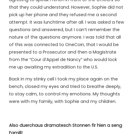
that they could understand. However, Sophie did not
pick up her phone and they refused me a second
attempt. It was lunchtime after all. I was asked a few
questions and answered, but I can’t remember the
nature of the questions anymore. I was told that all
of this was connected to OneCoin, that I would be
presented to a Prosecutor and then a Magistrate
from the “Cour d’Appel de Nancy” who would lock
me up awaiting my extradition to the U.S.
Back in my stinky cell I took my place again on the
bench, closed my eyes and tried to breathe deeply,
to stay calm, to control my emotions. My thoughts
were with my family, with Sophie and my children.
Also duerchaus dramatesch Stonnen fir hien a seng
Famill!