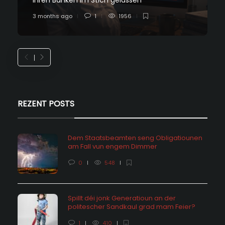
ihren Banken im Stich gelassen
3 months ago
1
1956
REZENT POSTS
Dem Staatsbeamten seng Obligatiounen
am Fall vun engem Dimmer
0
548
Spillt déi jonk Generatioun an der
politescher Sandkaul grad mam Feier?
1
410