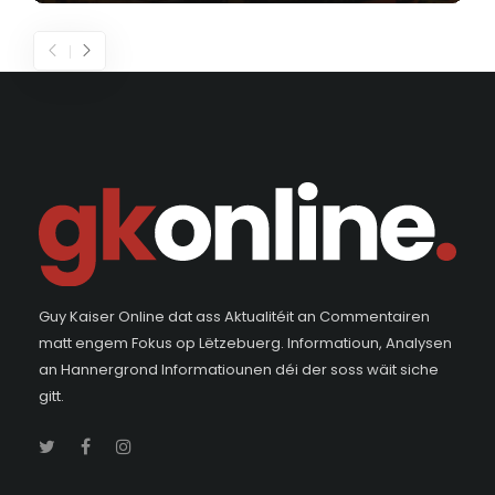
Guy Kaiser Online dat ass Aktualitéit an Commentairen
matt engem Fokus op Lëtzebuerg. Informatioun, Analysen
an Hannergrond Informatiounen déi der soss wäit siche
gitt.