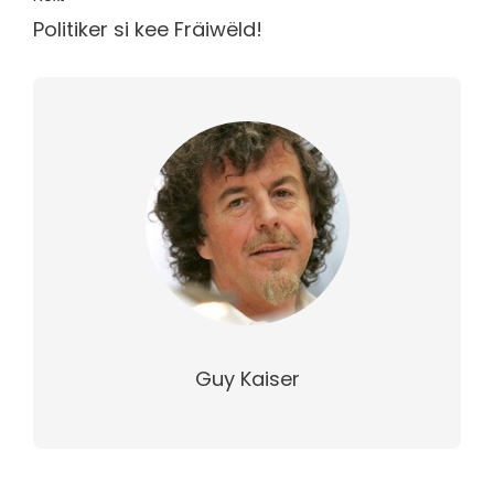
Politiker si kee Fräiwëld!
Guy Kaiser