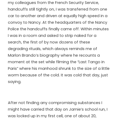
my colleagues from the French Security Service,
handcuffs still tightly on, I was transferred from one
car to another and driven at equally high speed in a
convoy to Nancy. At the headquarters of the Nancy
Police the handcuffs finally came off. Within minutes
I was in a room and asked to strip naked for a
search, the first of by now dozens of these
degrading rituals, which always reminds me of
Marlon Brando’s biography where he recounts a
moment at the set while filming the “Last Tango in
Paris” where his manhood shrunk to the size of a little
worm because of the cold. It was cold that day, just
saying.
After not finding any compromising substances I
might have carried that day on Jamie’s school run, I
was locked up in my first cell, one of about 20,