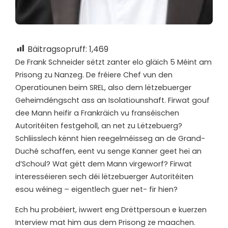
Bäitragsopruff:
1,469
D
e Frank Schneider sëtzt zanter elo gläich 5 Méint am
Prisong zu Nanzeg. De fréiere Chef vun den
Operatiounen beim SREL, also dem lëtzebuerger
Geheimdéngscht ass an Isolatiounshaft. Firwat gouf
dee Mann heifir a Frankräich vu franséischen
Autoritéiten festgeholl, an net zu Lëtzebuerg?
Schliisslech kënnt hien reegelméisseg an de Grand-
Duché schaffen, eent vu senge Kanner geet hei an
d’Schoul? Wat gëtt dem Mann virgeworf? Firwat
interesséieren sech déi lëtzebuerger Autoritéiten
esou wéineg – eigentlech guer net- fir hien?
Ech hu probéiert, iwwert eng Drëttpersoun e kuerzen
Interview mat him aus dem Prisong ze maachen.