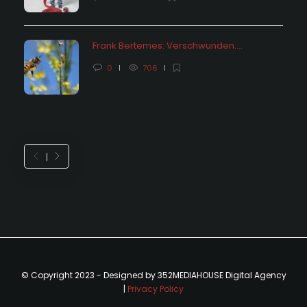
Frank Bertemes: Verschwunden….
0
706
© Copyright 2023 - Designed by 352MEDIAHOUSE Digital Agency
|
Privacy Policy