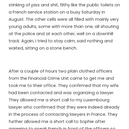
stinking of piss and shit, filthy like the public toilets on
a French service station on a busy Saturday in
August. The other cells were all filled with mainly very
young adults, some with more than one, all shouting
at the police and at each other, well on a downhill
track. Again, I tried to stay calm, said nothing and
waited, sitting on a stone bench.
After a couple of hours two plain clothed officers
from the Financial Crime Unit came to get me and
took me to their office. They confirmed that my wife
had been contacted and was organizing a lawyer.
They allowed me a short call to my Luxembourg
lawyer who confirmed that they were indeed already
in the process of contacting lawyers in France. They
further allowed me a short call to Sophie after
agreeing to speak French in front of the officers so