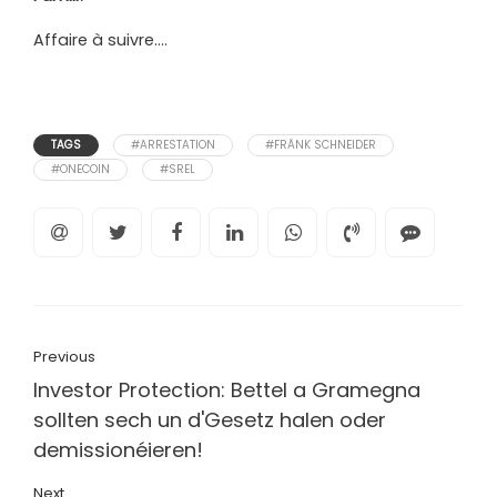
Affaire à suivre….
TAGS
#ARRESTATION
#FRÄNK SCHNEIDER
#ONECOIN
#SREL
Previous
Investor Protection: Bettel a Gramegna
sollten sech un d'Gesetz halen oder
demissionéieren!
Next