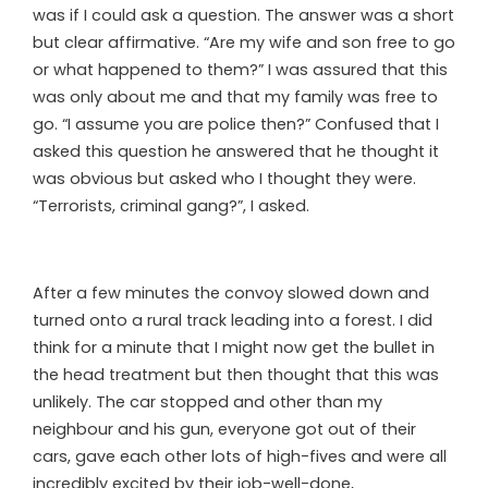
was if I could ask a question. The answer was a short
but clear affirmative. “Are my wife and son free to go
or what happened to them?” I was assured that this
was only about me and that my family was free to
go. “I assume you are police then?” Confused that I
asked this question he answered that he thought it
was obvious but asked who I thought they were.
“Terrorists, criminal gang?”, I asked.
After a few minutes the convoy slowed down and
turned onto a rural track leading into a forest. I did
think for a minute that I might now get the bullet in
the head treatment but then thought that this was
unlikely. The car stopped and other than my
neighbour and his gun, everyone got out of their
cars, gave each other lots of high-fives and were all
incredibly excited by their job-well-done,