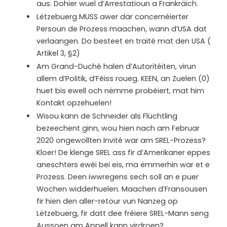
aus. Dohier wuel d’Arrestatioun a Frankräich.
Lëtzebuerg MUSS awer där concernéierter
Persoun de Prozess maachen, wann d’USA dat
verlaangen. Do besteet en traité mat den USA (
Artikel 3, §2)
Am Grand-Duché halen d’Autoritéiten, virun
allem d’Politik, d’Féiss roueg. KEEN, an Zuelen (0)
huet bis ewell och nëmme probéiert, mat him
Kontakt opzehuelen!
Wisou kann de Schneider als Flüchtling
bezeechent ginn, wou hien nach am Februar
2020 ongewollten Invité war am SREL-Prozess?
Kloer! De klenge SREL ass fir d’Amerikaner eppes
aneschters ewéi bei eis, ma ëmmerhin war et e
Prozess. Deen iwwregens sech soll an e puer
Wochen widderhuelen. Maachen d’Fransousen
fir hien den aller-retour vun Nanzeg op
Lëtzebuerg, fir datt dee fréiere SREL-Mann seng
Aussoen am Appell kann virdroen?