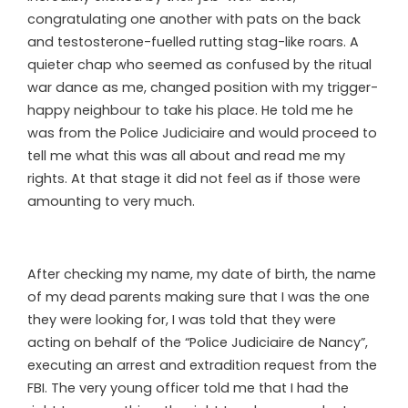
congratulating one another with pats on the back
and testosterone-fuelled rutting stag-like roars. A
quieter chap who seemed as confused by the ritual
war dance as me, changed position with my trigger-
happy neighbour to take his place. He told me he
was from the Police Judiciaire and would proceed to
tell me what this was all about and read me my
rights. At that stage it did not feel as if those were
amounting to very much.
After checking my name, my date of birth, the name
of my dead parents making sure that I was the one
they were looking for, I was told that they were
acting on behalf of the “Police Judiciaire de Nancy”,
executing an arrest and extradition request from the
FBI. The very young officer told me that I had the