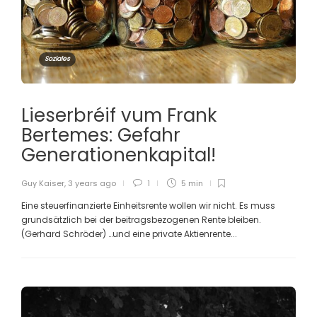
Soziales
Lieserbréif vum Frank
Bertemes: Gefahr
Generationenkapital!
Guy Kaiser
,
3 years ago
1
5 min
Eine steuerfinanzierte Einheitsrente wollen wir nicht. Es muss
grundsätzlich bei der beitragsbezogenen Rente bleiben.
(Gerhard Schröder) …und eine private Aktienrente...