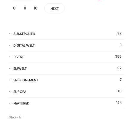
8
9
10
NEXT
92
AUSSEPOLITIK
1
DIGITAL WELT
355
DIVERS
92
ËMWELT
7
ENSEIGNEMENT
81
EUROPA
124
FEATURED
Show All