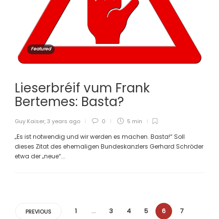
Featured
Lieserbréif vum Frank
Bertemes: Basta?
Guy Kaiser
,
3 years ago
0
5 min
„Es ist notwendig und wir werden es machen. Basta!“ Soll
dieses Zitat des ehemaligen Bundeskanzlers Gerhard Schröder
etwa der „neue“...
1
…
3
4
5
6
7
PREVIOUS