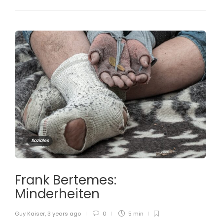
Soziales
Frank Bertemes:
Minderheiten
Guy Kaiser
,
3 years ago
0
5 min