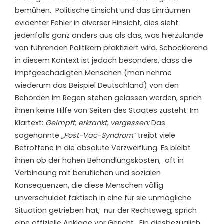
bemühen.
Politische Einsicht und das Einräumen
evidenter Fehler in diverser Hinsicht, dies sieht
jedenfalls ganz anders aus als das, was hierzulande
von führenden Politikern praktiziert wird.
Schockierend
in diesem Kontext ist jedoch besonders, dass die
impfgeschädigten Menschen (man nehme
wiederum das Beispiel Deutschland) von den
Behörden im Regen stehen gelassen werden, sprich
ihnen keine Hilfe von Seiten des Staates zusteht. Im
Klartext:
Geimpft, erkrankt, vergessen:
Das
sogenannte „
Post-Vac-Syndrom
“ treibt viele
Betroffene in die absolute Verzweiflung. Es bleibt
ihnen ob
der hohen Behandlungskosten,
oft in
Verbindung mit beruflichen und sozialen
Konsequenzen, die diese Menschen völlig
unverschuldet faktisch in eine für sie unmögliche
Situation getrieben hat,
nur der Rechtsweg, sprich
eine offizielle Anklage vor Gericht . Ein diesbezüglich