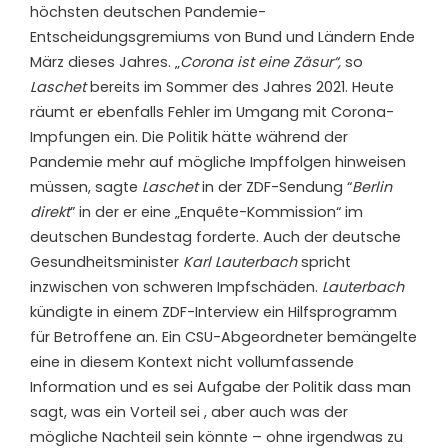
höchsten deutschen Pandemie-
Entscheidungsgremiums von Bund und Ländern Ende
März dieses Jahres. „
Corona ist eine Zäsur“,
so
Laschet
bereits im Sommer des Jahres 2021. Heute
räumt er ebenfalls Fehler im Umgang mit Corona-
Impfungen ein. Die Politik hätte während der
Pandemie mehr auf mögliche Impffolgen hinweisen
müssen, sagte
Laschet
in der ZDF-Sendung “
Berlin
direkt
” in der er eine „Enquête-Kommission“ im
deutschen Bundestag forderte. Auch der deutsche
Gesundheitsminister
Karl Lauterbach
spricht
inzwischen von schweren Impfschäden.
Lauterbach
kündigte in einem ZDF-Interview ein Hilfsprogramm
für Betroffene an. Ein CSU-Abgeordneter bemängelte
eine in diesem Kontext nicht vollumfassende
Information und es sei Aufgabe der Politik dass man
sagt, was ein Vorteil sei , aber auch was der
mögliche Nachteil sein könnte – ohne irgendwas zu