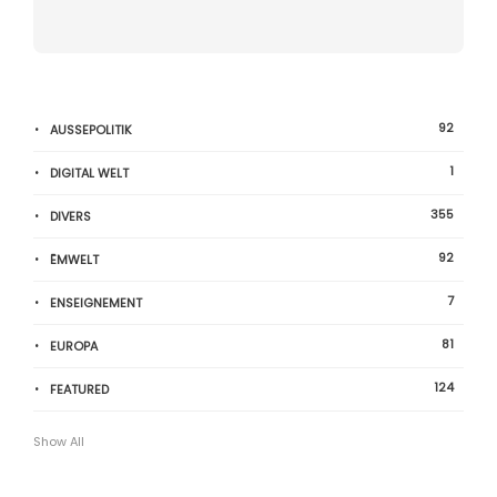
92
AUSSEPOLITIK
1
DIGITAL WELT
355
DIVERS
92
ËMWELT
7
ENSEIGNEMENT
81
EUROPA
124
FEATURED
Show All