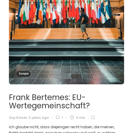
Europa
Frank Bertemes: EU-
Wertegemeinschaft?
Guy Kaiser
,
2 years ago
1
3 min
Ich glaube nicht, dass diejenigen recht haben, die meinen,
Politik besteht darin, zwischen schwarz und weiß zu wählen.