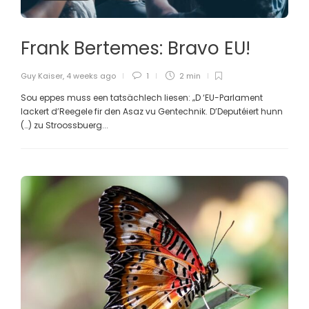
Frank Bertemes: Bravo EU!
Guy Kaiser
,
4 weeks ago
1
2 min
Sou eppes muss een tatsächlech liesen: „D ‘EU-Parlament
lackert d’Reegele fir den Asaz vu Gentechnik. D’Deputéiert hunn
(…) zu Stroossbuerg...