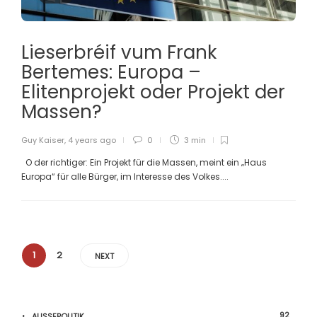
Lieserbréif vum Frank
Bertemes: Europa –
Elitenprojekt oder Projekt der
Massen?
Guy Kaiser
,
4 years ago
0
3 min
O der richtiger: Ein Projekt für die Massen, meint ein „Haus
Europa“ für alle Bürger, im Interesse des Volkes....
1
2
NEXT
92
AUSSEPOLITIK