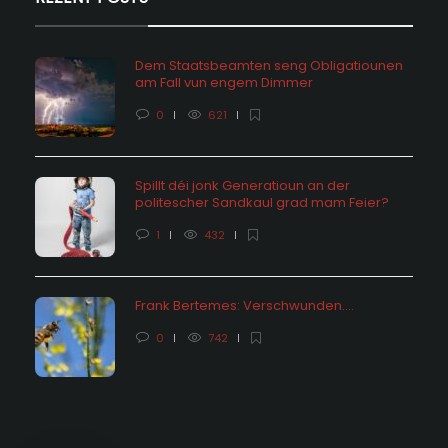
Dem Staatsbeamten seng Obligatiounen
am Fall vun engem Dimmer
0
621
Spillt déi jonk Generatioun an der
politescher Sandkaul grad mam Feier?
1
432
Frank Bertemes: Verschwunden….
0
742