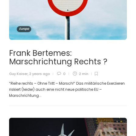
Europa
Frank Bertemes:
Marschrichtung Rechts ?
Guy Kaiser
,
2 years ago
0
2 min
“Reihe rechts – Ohne Tritt – Marsch!“ Das militärische Exerzieren
riskiert (leider) auch eine nicht neue politische EU –
Marschrichtung...