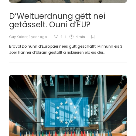
D’Weltuerdnung gëtt nei
getässelt. Ouni d’EU?
Guy Kaiser
,
1 year ago
4
4 min
Bravo! Do hunn d’Europäer nees gutt geschafft. Mir hunn eis 3
Joer hanner d’Ukrain gestallt a riskéieren elo eis déi...