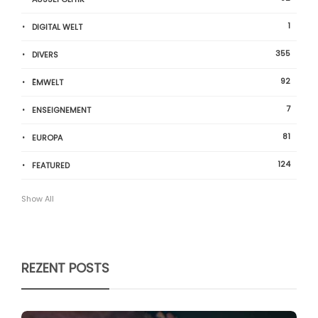
1
DIGITAL WELT
355
DIVERS
92
ËMWELT
7
ENSEIGNEMENT
81
EUROPA
124
FEATURED
Show All
REZENT POSTS