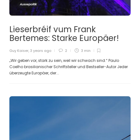
Aussepolitik
Lieserbréif vum Frank
Bertemes: Starke Europäer!
Guy Kaiser
,
3 years ago
2
3 min
„Wir geben vor, stark zu sein, weil wir schwach sind.“ Paulo
Coelho brasilianischer Schriftsteller und Bestseller-Autor Jeder
überzeugte Europäer, der...