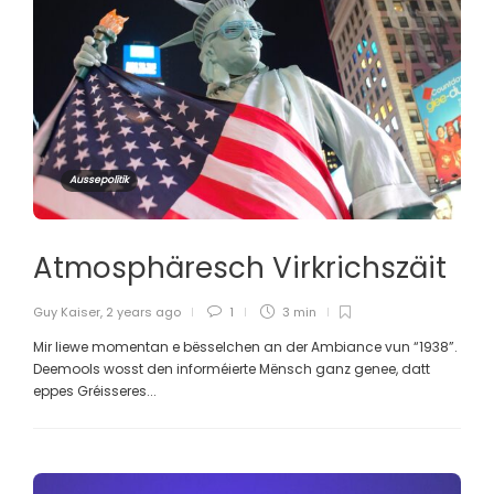
Aussepolitik
Atmosphäresch Virkrichszäit
Guy Kaiser
,
2 years ago
1
3 min
Mir liewe momentan e bësselchen an der Ambiance vun “1938”.
Deemools wosst den informéierte Mënsch ganz genee, datt
eppes Gréisseres...