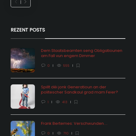
REZENT POSTS
Dem Staatsbeamten seng Obligatiounen
am Fall vun engem Dimmer
0
555
Spillt déi jonk Generatioun an der
politescher Sandkaul grad mam Feier?
1
413
Frank Bertemes: Verschwunden….
0
710