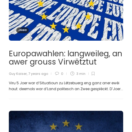
Divers
Europawahlen: langweileg, an
awer grouss Virwëtztut
Guy Kaiser
,
7 years ago
0
3 min
Viru 5 Joer war d’Situatioun zu Lëtzebuerg eng ganz aner ewéi
haut: deemols war d’Land politesch an Zwee gespléckt. D’Joer...