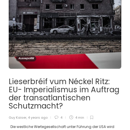
Aussepolitik
Lieserbréif vum Néckel Ritz:
EU- Imperialismus im Auftrag
der transatlantischen
Schutzmacht?
Guy Kaiser
,
4 years ago
4
4 min
Die westliche Wertegesellschaft unter Führung der USA wird