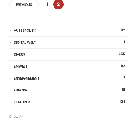
1
2
PREVIOUS
92
AUSSEPOLITIK
1
DIGITAL WELT
355
DIVERS
92
ËMWELT
7
ENSEIGNEMENT
81
EUROPA
124
FEATURED
Show All