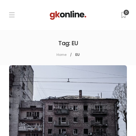
0
Tag:
EU
Home
EU