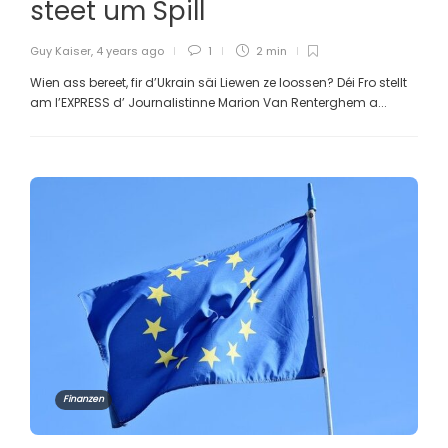
steet um Spill
Guy Kaiser
,
4 years ago
1
2 min
Wien ass bereet, fir d’Ukrain säi Liewen ze loossen? Déi Fro stellt
am l’EXPRESS d’ Journalistinne Marion Van Renterghem a...
Finanzen