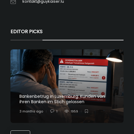
kontakt@guykaiser.lu
EDITOR PICKS
Bankenbetrug in Luxemburg: Kunden von
ihren Banken im Stich gelassen
3 months ago
1
1959