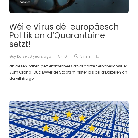
Europa
Wéi e Virus déi europäesch
Politik an d’Quarantaine
setzt!
Guy Kaiser
,
6 years ago
0
3 min
an dësen Zäiten gëtt ëmmer nees d’Solidaritéit eropbeschwuer.
Vum Grand-Duc iwwer de Staatsminister, bis bei d’Dokteren an
déi vill Bierger...