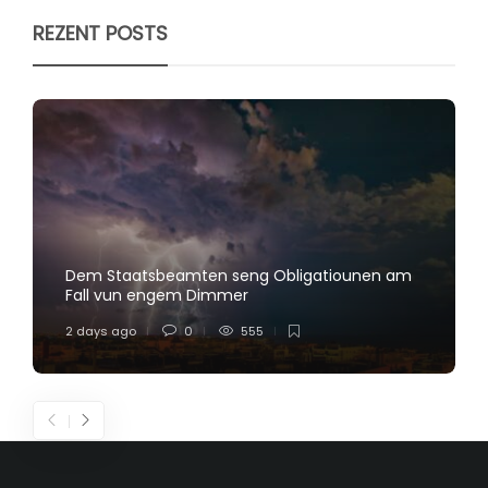
REZENT POSTS
Dem Staatsbeamten seng Obligatiounen am
Fall vun engem Dimmer
2 days ago
0
555