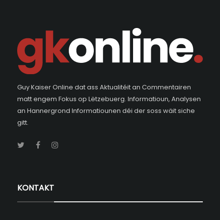
Guy Kaiser Online dat ass Aktualitéit an Commentairen
matt engem Fokus op Lëtzebuerg. Informatioun, Analysen
an Hannergrond Informatiounen déi der soss wäit siche
gitt.
KONTAKT