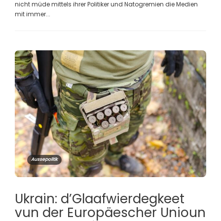
nicht müde mittels ihrer Politiker und Natogremien die Medien
mit immer...
Aussepolitik
Ukrain: d’Glaafwierdegkeet
vun der Europäescher Unioun