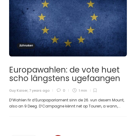
Schnoken
Europawahlen: de vote huet
scho längstens ugefaangen
Guy Kaiser
,
7 years ago
0
1 min
D’Wahlen fir d’Europaparlament sinn de 26. vun desem Mount,
also an 9 Deeg. D’Campagne kënnt net op Touren, a wann,...