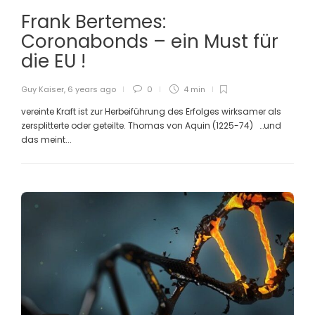
Frank Bertemes:
Coronabonds – ein Must für
die EU !
Guy Kaiser
,
6 years ago
0
4 min
vereinte Kraft ist zur Herbeiführung des Erfolges wirksamer als
zersplitterte oder geteilte. Thomas von Aquin (1225-74) …und
das meint...