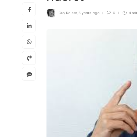
Guy Kaiser
,
5 years ago
0
4 mi