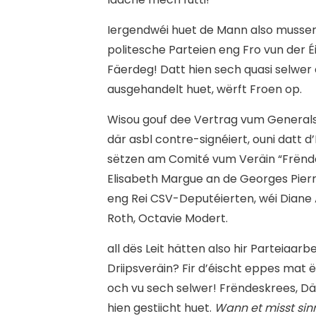
Iergendwéi huet de Mann also mussen 
politesche Parteien eng Fro vun der É
Fäerdeg! Datt hien sech quasi selw
ausgehandelt huet, wërft Froen op.
Wisou gouf dee Vertrag vum Generalse
där asbl contre-signéiert, ouni datt 
sëtzen am Comité vum Veräin “Frënd
Elisabeth Margue an de Georges Pie
eng Rei CSV-Deputéierten, wéi Diane 
Roth, Octavie Modert.
a
ll dës Leit hätten also hir Parteia
Driipsveräin? Fir d’éischt eppes mat
och vu sech selwer! Frëndeskrees, Däi
hien gestiicht huet.
Wann et misst sinn