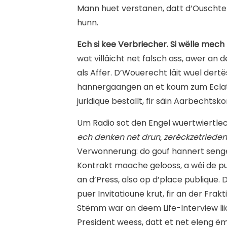
Mann huet verstanen, datt d’Ouschter
hunn.
Ech si kee Verbriecher. Si wëlle mech
wat villäicht net falsch ass, awer an d
als Affer. D’Wouerecht läit wuel der
hannergaangen an et koum zum Eclat 
juridique bestallt, fir säin Aarbechts
Um Radio sot den Engel wuertwiertle
ech denken net drun, zeréckzetrieden
Verwonnerung: do gouf hannert sengem
Kontrakt maache gelooss, a wéi de pu
an d’Press, also op d’place publique.
puer Invitatioune krut, fir an der Fra
Stëmm war an deem Life-Interview lii
President weess, datt et net eleng ë