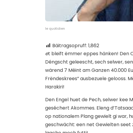
le quotidien
Bäitragsopruff:
1,862
e
t bleift ëmmer eppes hänken! Den C
Déngscht geleescht, sech selwer, sen
wärend 7 Méint am Ganzen 40.000 Eur
Frëndeskrees” ausbezuele gelooss. M
Harakiri!
Den Engel huet de Pech, selwer kee 
geséchert Akommes. Eleng d’Tatsaach,
op nationalem Plang gewielt gi war, h
geschwächt: een net Gewielten seet
laache mech futti!