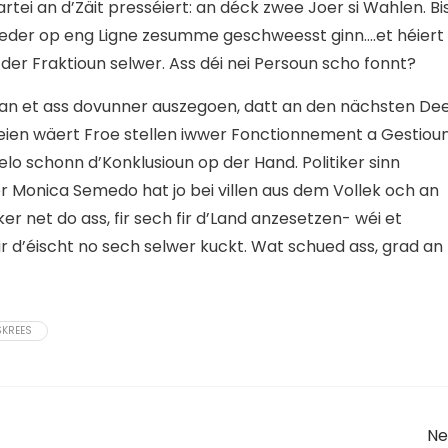
tei an d’Zäit presséiert: an déck zwee Joer si Wahlen. Bi
rieder op eng Ligne zesumme geschweesst ginn….et héiert
r Fraktioun selwer. Ass déi nei Persoun scho fonnt?
, an et ass dovunner auszegoen, datt an den nächsten De
eien wäert Froe stellen iwwer Fonctionnement a Gestiou
t elo schonn d’Konklusioun op der Hand. Politiker sinn
er Monica Semedo hat jo bei villen aus dem Vollek och an
er net do ass, fir sech fir d’Land anzesetzen- wéi et
ir d’éischt no sech selwer kuckt. Wat schued ass, grad an
SKREES
Ne