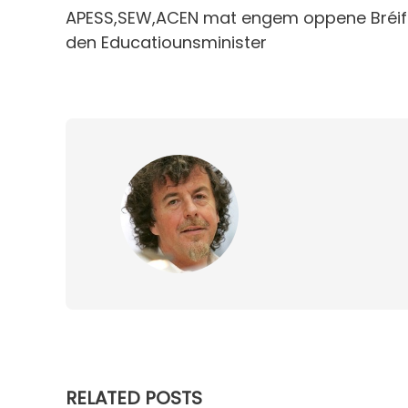
APESS,SEW,ACEN mat engem oppene Bréif
den Educatiounsminister
RELATED POSTS