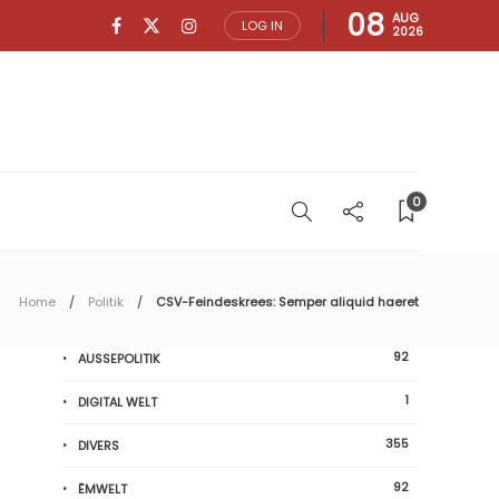
08
AUG
LOG IN
2026
0
Home
Politik
CSV-Feindeskrees: Semper aliquid haeret
92
AUSSEPOLITIK
1
DIGITAL WELT
355
DIVERS
92
ËMWELT