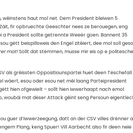
, wéinstens haut mol net. Dem President bleiwen 5
Zäit, fir opbruechte Geeschter nees ze berouegen, eng
rtei a President sollte getrennte Weeër goen. Bannent 35
sou gëtt beispillsweis den Engel zitéiert, dee mol soll ges
er mat!
Sollt dat stëmmen, musse mir eis op e politesch
V als gréissten Oppositiounspartei huet deen Tëschefall
l wäert, esou oder esou net méi laang Parteipresident
ëtt hien ofgewielt – sollt hien iwwerhaapt nach emol
o, woubäi mat dëser Attack géint seng Persoun eigentlec
esou guer d’Iwwerzeegung, datt an der CSV villes drënner 
ngem Plang, keng Spuer! Vill Aarbecht also fir deen neie