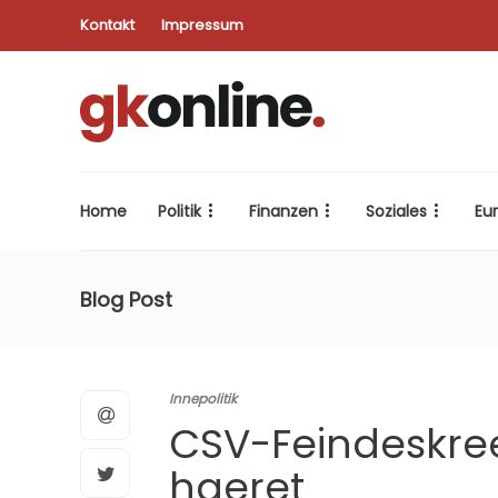
Kontakt
Impressum
Home
Politik
Finanzen
Soziales
Eu
Blog Post
Innepolitik
CSV-Feindeskree
haeret