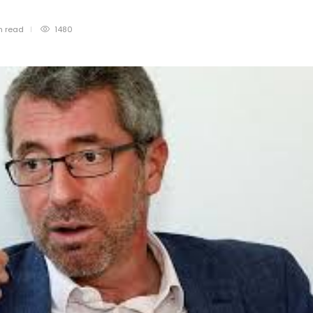
n
read
1480