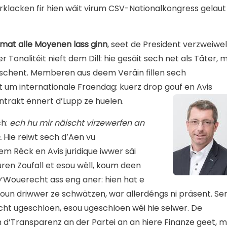
klacken fir hien wäit virum CSV-Nationalkongress gelaut
 mat alle Moyenen lass ginn
, seet de President verzweiwel
er Tonalitéit nieft dem Dill: hie gesäit sech net als Täter, 
tëschent. Memberen aus deem Veräin fillen sech
um internationale Fraendag: kuerz drop gouf en Avis
kontrakt ënnert d’Lupp ze huelen.
ch:
ech hu mir näischt virzewerfen an
.
Hie reiwt sech d’Aen vu
 Réck en Avis juridique iwwer säi
ren Zoufall et esou wëll, koum deen
 D’Wouerecht ass eng aner: hien hat e
ktioun driwwer ze schwätzen, war allerdéngs ni präsent. Se
cht ugeschloen, esou ugeschloen wéi hie selwer. De
m d’Transparenz an der Partei an an hiere Finanze geet, 