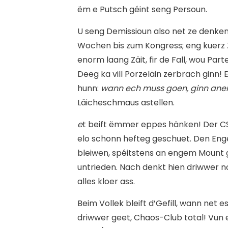
ëm e Putsch géint seng Persoun.
U seng Demissioun also net ze denken
Wochen bis zum Kongress; eng kuerz 
enorm laang Zäit, fir de Fall, wou Pa
Deeg ka vill Porzeläin zerbrach ginn! E
hunn:
wann ech muss goen, ginn aner
Läicheschmaus astellen.
e
t beift ëmmer eppes hänken! Der CS
elo schonn hefteg geschuet. Den Enge
bleiwen, spéitstens an engem Mount g
untrieden. Nach denkt hien driwwer n
alles kloer ass.
Beim Vollek bleift d’Gefill, wann net 
driwwer geet, Chaos-Club total! Vun e