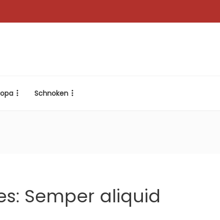
ropa
Schnoken
s: Semper aliquid