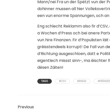
Mann/nei Fra un der Spëtzt vun der Par
dohinner mussen all hier Volleksvert
een vun enorme Spannungen, och an de
Eng schlecht Reklamm also fir d’CSV
a Wochen d’Press och bei anere Part
vun hire Finanzen. Fir d’Populisten läi
gréisstendeels korrupt! De Fall vun d
d’Richtung ausgeschloen, datt e Politik
eigentlech missst sinn-, ma éischter f
dësen Zäiten!
TAGS
#CSV
#ENGEL
#FRËNDE
Previous