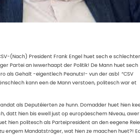
SV-(Nach) President Frank Engel huet sech e schlechte
ger Partei an iwwerhaapt der Politik! De Mann huet sech
o als Gehalt -eigentlech Peanuts!- vun der asbl “CSV
ënschlech kann een de Mann verstoen, politesch war et
Mandat als Deputéierten ze hunn. Domadder huet hien ke
 datt hien bis ewell just op europäeschem Niveau, awer 
uet hien politesch als Parteipresident an den eegene Rei
 zu engem Mandatsträger, wat hien ze maachen huet?! E