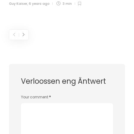
Guy Kaiser
,
6 years ago
3 min
Verloossen eng Äntwert
Your comment
*