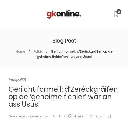
0
Blog Post
Home
Politik
Geriicht formell: d’Zeréckgräifen op de
‘geheime fichier’ war an ass Usus!
Innepolitik
Geriicht formell: d’Zeréckgräifen
op de ‘geheime fichier’ war an
ass Usus!
Guy Kaiser
,
7 years ago
0
4 min
905