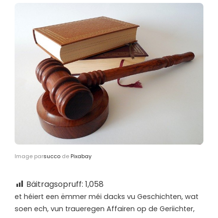
Image par
succo
de
Pixabay
Bäitragsopruff:
1,058
e
t héiert een ëmmer méi dacks vu Geschichten, wat
soen ech, vun traueregen Affairen op de Geriichter,