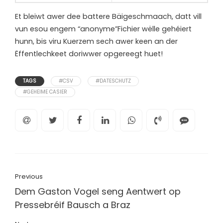
Et bleiwt awer dee battere Bäigeschmaach, datt vill
vun esou engem “anonyme”Fichier wëlle gehéiert
hunn, bis viru Kuerzem sech awer keen an der
Ëffentlechkeet doriwwer opgereegt huet!
TAGS
#CSV
#DATESCHUTZ
#GEHEIME CASIER
Previous
Dem Gaston Vogel seng Aentwert op
Pressebréif Bausch a Braz