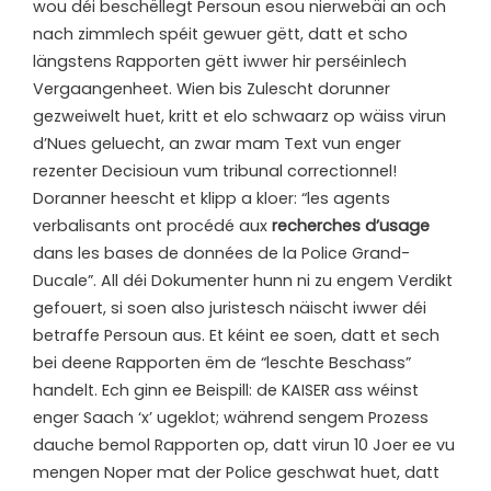
wou déi beschëllegt Persoun esou nierwebäi an och
nach zimmlech spéit gewuer gëtt, datt et scho
längstens Rapporten gëtt iwwer hir perséinlech
Vergaangenheet. Wien bis Zulescht dorunner
gezweiwelt huet, kritt et elo schwaarz op wäiss virun
d’Nues geluecht, an zwar mam Text vun enger
rezenter Decisioun vum tribunal correctionnel!
Doranner heescht et klipp a kloer: “les agents
verbalisants ont procédé aux
recherches d’usage
dans les bases de données de la Police Grand-
Ducale”. All déi Dokumenter hunn ni zu engem Verdikt
gefouert, si soen also juristesch näischt iwwer déi
betraffe Persoun aus. Et kéint ee soen, datt et sech
bei deene Rapporten ëm de “leschte Beschass”
handelt. Ech ginn ee Beispill: de KAISER ass wéinst
enger Saach ‘x’ ugeklot; während sengem Prozess
dauche bemol Rapporten op, datt virun 10 Joer ee vu
mengen Noper mat der Police geschwat huet, datt