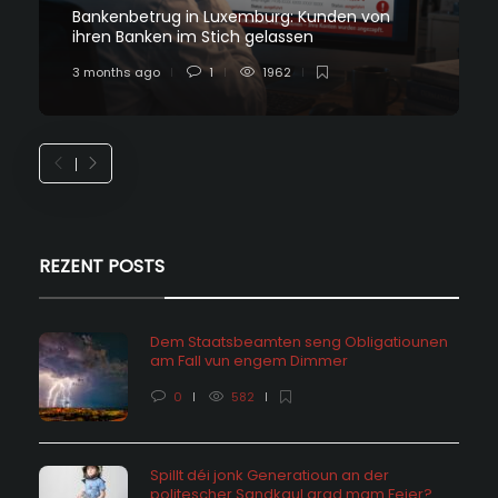
Bankenbetrug in Luxemburg: Kunden von
ihren Banken im Stich gelassen
3 months ago
1
1962
REZENT POSTS
Dem Staatsbeamten seng Obligatiounen
am Fall vun engem Dimmer
0
582
Spillt déi jonk Generatioun an der
politescher Sandkaul grad mam Feier?