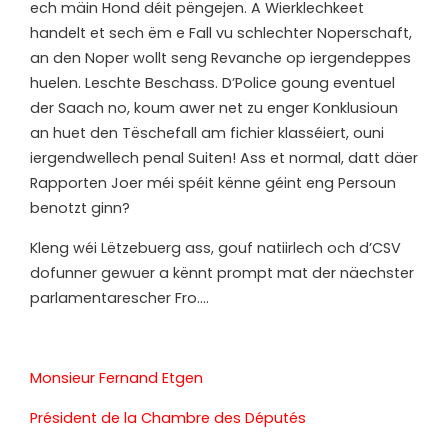
ech mäin Hond déit pëngejen. A Wierklechkeet
handelt et sech ëm e Fall vu schlechter Noperschaft,
an den Noper wollt seng Revanche op iergendeppes
huelen. Leschte Beschass. D’Police goung eventuel
der Saach no, koum awer net zu enger Konklusioun
an huet den Tëschefall am fichier klasséiert, ouni
iergendwellech penal Suiten! Ass et normal, datt däer
Rapporten Joer méi spéit kënne géint eng Persoun
benotzt ginn?
K
leng wéi Lëtzebuerg ass, gouf natiirlech och d’CSV
dofunner gewuer a kënnt prompt mat der näechster
parlamentarescher Fro….
Monsieur Fernand Etgen
Président de la Chambre des Députés