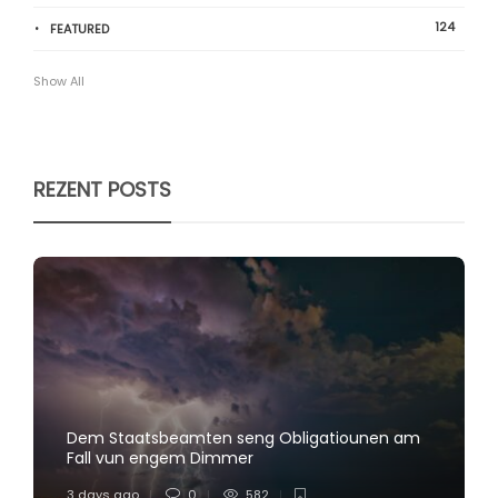
124
FEATURED
Show All
REZENT POSTS
Dem Staatsbeamten seng Obligatiounen am
Fall vun engem Dimmer
3 days ago
0
582