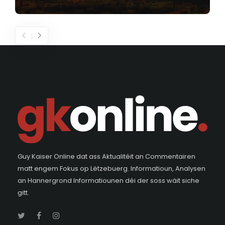
Guy Kaiser Online dat ass Aktualitéit an Commentairen
matt engem Fokus op Lëtzebuerg. Informatioun, Analysen
an Hannergrond Informatiounen déi der soss wäit siche
gitt.