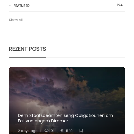
124
FEATURED
Show All
REZENT POSTS
Dem Staatsbeamten seng Obligatiounen am
Fall vun engem Dimmer
2 days ago
0
540