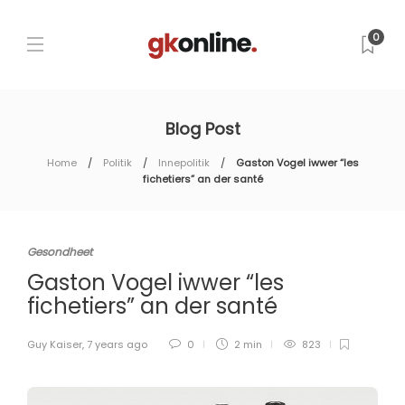
0
Blog Post
Home
Politik
Innepolitik
Gaston Vogel iwwer “les
fichetiers” an der santé
Gesondheet
Gaston Vogel iwwer “les
fichetiers” an der santé
Guy Kaiser
,
7 years ago
0
2 min
823