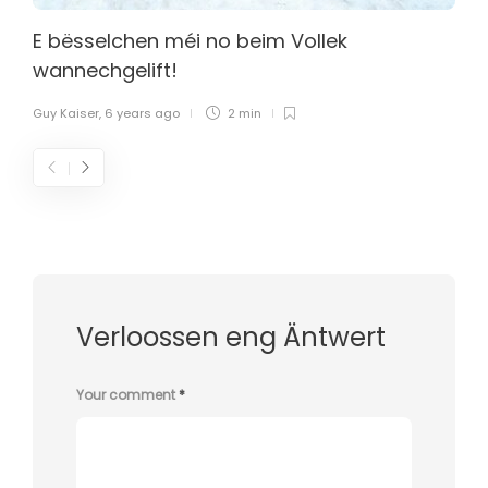
E bësselchen méi no beim Vollek
wannechgelift!
Guy Kaiser
,
6 years ago
2 min
Verloossen eng Äntwert
Your comment
*