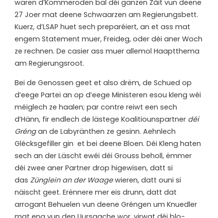
waren d’Kommeroden bal déi ganzen Zàit vun deene
27 Joer mat deene Schwaarzen am Regierungsbett.
Kuerz, d’LSAP huet sech preparéiert, an et ass mat
engem Statement muer, Freideg, oder déi aner Woch
ze rechnen. De casier ass muer allemol Haaptthema
am Regierungsroot.
Bei de Genossen geet et also drëm, de Schued op
d’eege Partei an op d’eege Ministeren esou kleng wéi
méiglech ze haalen; par contre reiwt een sech
d’Hänn, fir endlech de lästege Koalitiounspartner
déi
Gréng
an de Labyränthen ze gesinn. Aehnlech
Glécksgefiller gin et bei deene Bloen. Déi Kleng haten
sech an der Läscht ewéi déi Grouss beholl, ëmmer
déi zwee aner Partner drop higewisen, datt si
das
Zünglein an der Waage
wieren, datt ouni si
näischt geet. Erënnere mer eis drunn, datt dat
arrogant Behuelen vun deene Gréngen um Knuedler
mat eng vun den Uursaache wor, virwat déi blo-