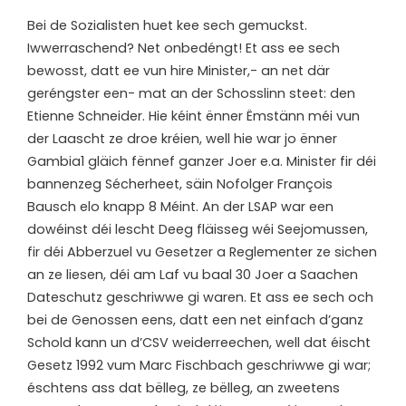
B
ei de Sozialisten huet kee sech gemuckst.
Iwwerraschend? Net onbedéngt! Et ass ee sech
bewosst, datt ee vun hire Minister,- an net där
geréngster een- mat an der Schosslinn steet: den
Etienne Schneider. Hie kéint ënner Ëmstänn méi vun
der Laascht ze droe kréien, well hie war jo ënner
Gambia1 gläich fënnef ganzer Joer e.a. Minister fir déi
bannenzeg Sécherheet, säin Nofolger François
Bausch elo knapp 8 Méint. An der LSAP war een
dowéinst déi lescht Deeg fläisseg wéi Seejomussen,
fir déi Abberzuel vu Gesetzer a Reglementer ze sichen
an ze liesen, déi am Laf vu baal 30 Joer a Saachen
Dateschutz geschriwwe gi waren. Et ass ee sech och
bei de Genossen eens, datt een net einfach d’ganz
Schold kann un d’CSV weiderreechen, well dat éischt
Gesetz 1992 vum Marc Fischbach geschriwwe gi war;
éschtens ass dat bëlleg, ze bëlleg, an zweetens