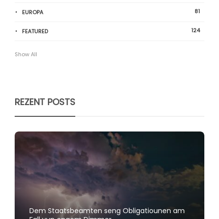
81
EUROPA
124
FEATURED
Show All
REZENT POSTS
Dem Staatsbeamten seng Obligatiounen am