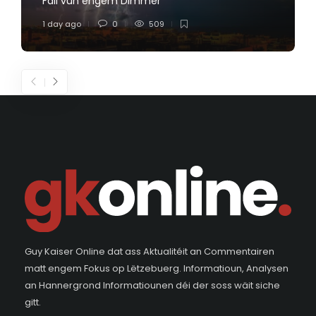
Fall vun engem Dimmer
1 day ago
0
509
Guy Kaiser Online dat ass Aktualitéit an Commentairen
matt engem Fokus op Lëtzebuerg. Informatioun, Analysen
an Hannergrond Informatiounen déi der soss wäit siche
gitt.