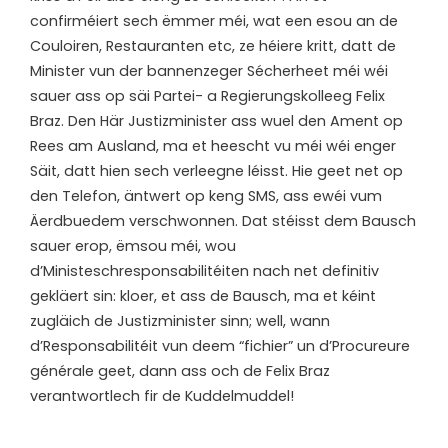
confirméiert sech ëmmer méi, wat een esou an de
Couloiren, Restauranten etc, ze héiere kritt, datt de
Minister vun der bannenzeger Sécherheet méi wéi
sauer ass op säi Partei- a Regierungskolleeg Felix
Braz. Den Här Justizminister ass wuel den Ament op
Rees am Ausland, ma et heescht vu méi wéi enger
Säit, datt hien sech verleegne léisst. Hie geet net op
den Telefon, äntwert op keng SMS, ass ewéi vum
Äerdbuedem verschwonnen. Dat stéisst dem Bausch
sauer erop, ëmsou méi, wou
d’Ministeschresponsabilitéiten nach net definitiv
gekläert sin: kloer, et ass de Bausch, ma et kéint
zugläich de Justizminister sinn; well, wann
d’Responsabilitéit vun deem “fichier” un d’Procureure
générale geet, dann ass och de Felix Braz
verantwortlech fir de Kuddelmuddel!