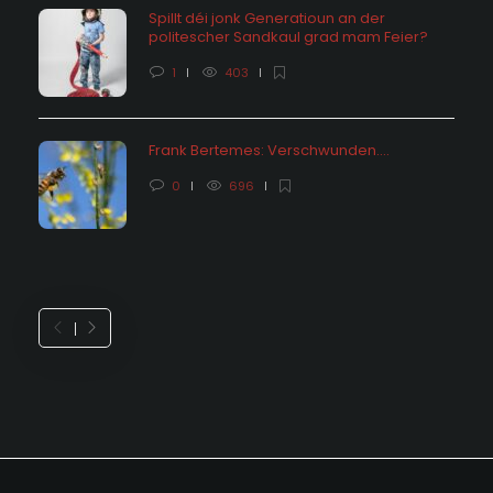
Spillt déi jonk Generatioun an der
politescher Sandkaul grad mam Feier?
1
403
Frank Bertemes: Verschwunden….
0
696