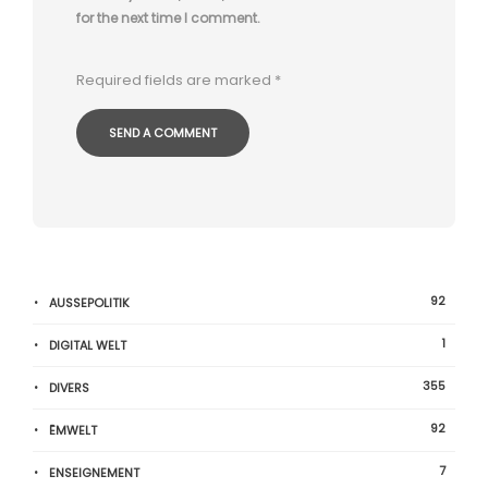
for the next time I comment.
Required fields are marked
*
92
AUSSEPOLITIK
1
DIGITAL WELT
355
DIVERS
92
ËMWELT
7
ENSEIGNEMENT