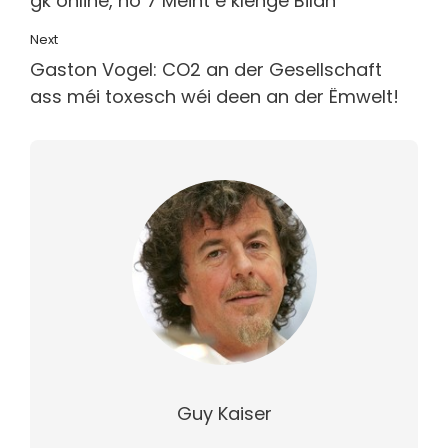
gk online, no 7 Méint e klenge Bilan
Next
Gaston Vogel: CO2 an der Gesellschaft
ass méi toxesch wéi deen an der Ëmwelt!
Guy Kaiser