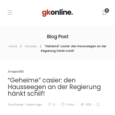
0
Blog Post
Home
Soziales
“Geheime” casier: den Hausseegen an der
Regierung hänkt schiif!
Innepolitik
“Geheime” casier: den
Hausseegen an der Regierung
hänkt schiif!
Guy Kaiser
,
7 years ago
0
3 min
805