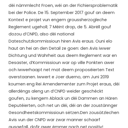
déi nämmlecht Froen, wéi an der Fichiersproblematik
bei der Police. De 15. September 2017 gouf an deem
Kontext e projet vun engem groussherzogleche
Reglement ugeholl; 7 Méint drop, de 5. Abrëll gouf
dozou d’CNPD, also déi national
Dateschutzkommissioun hiren Avis eraus. Ouni elo
haut an hei an den Detail ze goen: den Avis iwwer
Dichtung und Wahrheit aus deem Reglement war en
Desaster, d’Kommissioun war op ville Ponkten awer
och iwwerhaapt net mat deem proposéierten Text
averstaanen. Iwwert e Joer duerno, am Juni 2019
koumen eng Rei Amendementer zum Projet eraus, déi
allerdéngs aleng un d’CNPD weider geschéckt
goufen, zu kengem Ablack un déi Dammen an Hären
Deputéierten, och net un déi, déi an der zoustännger
Gesondheetskommissioun sëtzen.Den zousätzlechen
Avis vun der CNPD war zwar manner schaarf
ausgefall, dofir awer ëmmer nach net positiv!