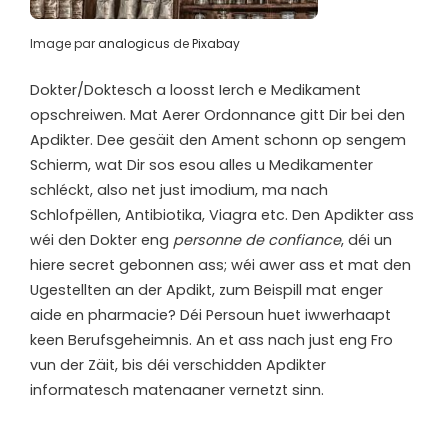
Image par
analogicus
de
Pixabay
Dokter/Doktesch a loosst Ierch e Medikament
opschreiwen. Mat Aerer Ordonnance gitt Dir bei den
Apdikter. Dee gesäit den Ament schonn op sengem
Schierm, wat Dir sos esou alles u Medikamenter
schléckt, also net just imodium, ma nach
Schlofpëllen, Antibiotika, Viagra etc. Den Apdikter ass
wéi den Dokter eng
personne de confiance
, déi un
hiere secret gebonnen ass; wéi awer ass et mat den
Ugestellten an der Apdikt, zum Beispill mat enger
aide en pharmacie? Déi Persoun huet iwwerhaapt
keen Berufsgeheimnis. An et ass nach just eng Fro
vun der Zäit, bis déi verschidden Apdikter
informatesch matenaaner vernetzt sinn.