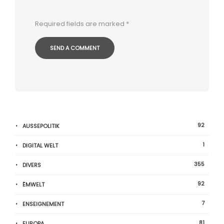
Required fields are marked
*
92
AUSSEPOLITIK
1
DIGITAL WELT
355
DIVERS
92
ËMWELT
7
ENSEIGNEMENT
81
EUROPA