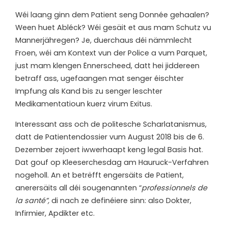
Wéi laang ginn dem Patient seng Donnée gehaalen?
Ween huet Abléck? Wéi gesäit et aus mam Schutz vu
Mannerjähregen? Je, duerchaus déi nämmlecht
Froen, wéi am Kontext vun der Police a vum Parquet,
just mam klengen Ënnerscheed, datt hei jiddereen
betraff ass, ugefaangen mat senger éischter
Impfung als Kand bis zu senger leschter
Medikamentatioun kuerz virum Exitus.
Interessant ass och de politesche Scharlatanismus,
datt de Patientendossier vum August 2018 bis de 6.
Dezember zejoert iwwerhaapt keng legal Basis hat.
Dat gouf op Kleeserchesdag am Hauruck-Verfahren
nogeholl. An et betrëfft engersäits de Patient,
anerersäits all déi sougenannten “
professionnels de
la santé”,
di nach ze definéiere sinn: also Dokter,
Infirmier, Apdikter etc.