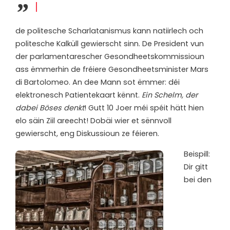
d
e politesche Scharlatanismus kann natiirlech och
politesche Kalküll gewierscht sinn. De President vun
der parlamentarescher Gesondheetskommissioun
ass ëmmerhin de fréiere Gesondheetsminister Mars
di Bartolomeo. An dee Mann sot ëmmer: déi
elektronesch Patientekaart kënnt.
Ein Schelm, der
dabei Böses denkt
! Gutt 10 Joer méi spéit hätt hien
elo säin Ziil areecht! Dobäi wier et sënnvoll
gewierscht, eng Diskussioun ze féieren.
Beispill:
Dir gitt
bei den