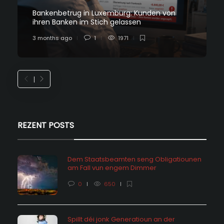
Bankenbetrug in Luxemburg: Kunden von
ihren Banken im Stich gelassen
3 months ago
1
1971
REZENT POSTS
Dem Staatsbeamten seng Obligatiounen
am Fall vun engem Dimmer
0
650
Spillt déi jonk Generatioun an der