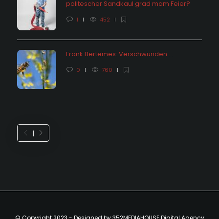
politescher Sandkaul grad mam Feier?
1
452
Frank Bertemes: Verschwunden….
0
760
© Copyright 2023 - Designed by 352MEDIAHOUSE Digital Agency