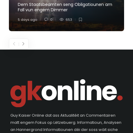
Dem Staatsbeamten seng Obligatiounen am
Fall vun engem Dimmer
5 days ago
0
653
Guy Kaiser Online dat ass Aktualitéit an Commentairen
matt engem Fokus op Lëtzebuerg. Informatioun, Analysen
an Hannergrond Informatiounen déi der soss wäit siche