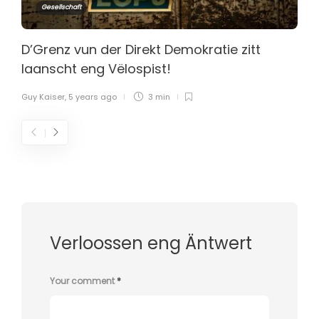
Gesellschaft
D’Grenz vun der Direkt Demokratie zitt
laanscht eng Vëlospist!
Guy Kaiser
,
5 years ago
3 min
Verloossen eng Äntwert
Your comment
*