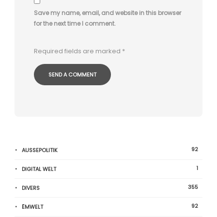
Save my name, email, and website in this browser
for the next time I comment.
Required fields are marked
*
92
AUSSEPOLITIK
1
DIGITAL WELT
355
DIVERS
92
ËMWELT