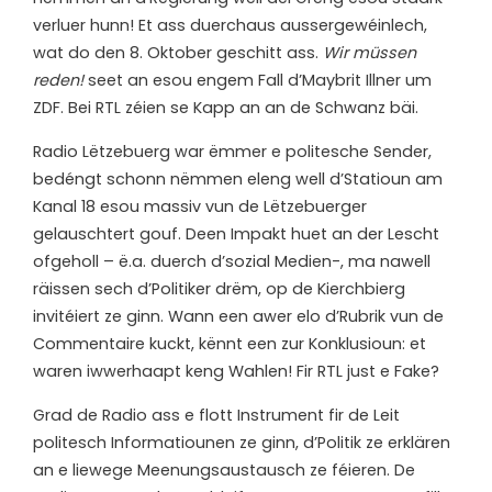
verluer hunn! Et ass duerchaus aussergewéinlech,
wat do den 8. Oktober geschitt ass.
Wir müssen
reden!
seet an esou engem Fall d’Maybrit Illner um
ZDF. Bei RTL zéien se Kapp an an de Schwanz bäi.
Radio Lëtzebuerg war ëmmer e politesche Sender,
bedéngt schonn nëmmen eleng well d’Statioun am
Kanal 18 esou massiv vun de Lëtzebuerger
gelauschtert gouf. Deen Impakt huet an der Lescht
ofgeholl – ë.a. duerch d’sozial Medien-, ma nawell
räissen sech d’Politiker drëm, op de Kierchbierg
invitéiert ze ginn. Wann een awer elo d’Rubrik vun de
Commentaire kuckt, kënnt een zur Konklusioun: et
waren iwwerhaapt keng Wahlen! Fir RTL just e Fake?
Grad de Radio ass e flott Instrument fir de Leit
politesch Informatiounen ze ginn, d’Politik ze erklären
an e liewege Meenungsaustausch ze féieren. De