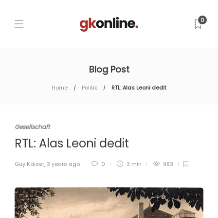
0
Blog Post
Home
Politik
RTL: Alas Leoni dedit
Gesellschaft
RTL: Alas Leoni dedit
Guy Kaiser
,
3 years ago
0
3 min
983