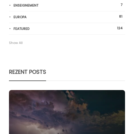
7
ENSEIGNEMENT
81
EUROPA
124
FEATURED
Show All
REZENT POSTS