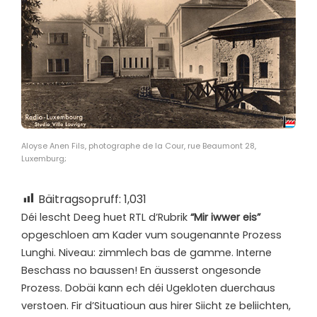
Aloyse Anen Fils, photographe de la Cour, rue Beaumont 28,
Luxemburg;
Bäitragsopruff:
1,031
D
éi lescht Deeg huet RTL d’Rubrik
“Mir iwwer eis”
opgeschloen am Kader vum sougenannte Prozess
Lunghi. Niveau: zimmlech bas de gamme. Interne
Beschass no baussen! En äusserst ongesonde
Prozess. Dobäi kann ech déi Ugekloten duerchaus
verstoen. Fir d’Situatioun aus hirer Siicht ze beliichten,