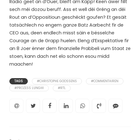
Radio geet an d’Ouer, bleift am Kapp! Keen awer fillt
sech méi dozou beruff. Ass et well déi Gréng an déi
Rout an d’Oppositioun geschéckt goufen? Et gesäit
tatsächlech no engem ganze Batz Aarbecht fir de
CEO aus, deen endlech misst säin e bësselche
Courage an de Grapp huelen. Eleng d’Exspektative fir
an 8 Joer ënner dem finanzielle Prabbeli vum Staat ze
stoen, kann dach net elo schonn esou midd
maachen!
TAGS
#CHRISTOPHE GOOSSENS
#COMMENTAIREN
#PROZESS LUNGHI
#RTL