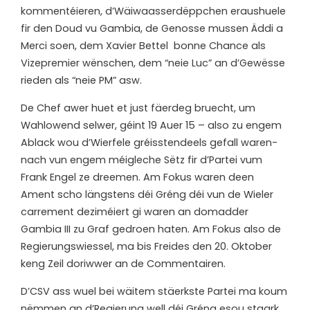
kommentéieren, d’Wäiwaasserdëppchen eraushuele
fir den Doud vu Gambia, de Genosse mussen Äddi a
Merci soen, dem Xavier Bettel bonne Chance als
Vizepremier wënschen, dem “neie Luc” an d’Gewësse
rieden als “neie PM” asw.
De Chef awer huet et just fäerdeg bruecht, um
Wahlowend selwer, géint 19 Auer 15 – also zu engem
Ablack wou d’Wierfele gréisstendeels gefall waren-
nach vun engem méigleche Sëtz fir d’Partei vum
Frank Engel ze dreemen. Am Fokus waren deen
Ament scho längstens déi Gréng déi vun de Wieler
carrement deziméiert gi waren an domadder
Gambia III zu Graf gedroen haten. Am Fokus also de
Regierungswiessel, ma bis Freides den 20. Oktober
keng Zeil doriwwer an de Commentairen.
D’CSV ass wuel bei wäitem stäerkste Partei ma koum
nëmmen an d’Regierung well déi Gréng esou staark