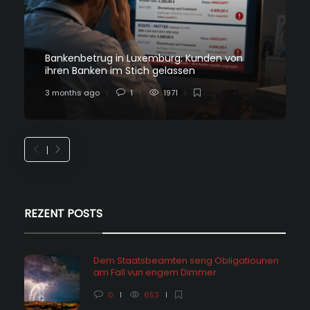
Bankenbetrug in Luxemburg: Kunden von
ihren Banken im Stich gelassen
3 months ago
1
1971
REZENT POSTS
Dem Staatsbeamten seng Obligatiounen
am Fall vun engem Dimmer
0
653