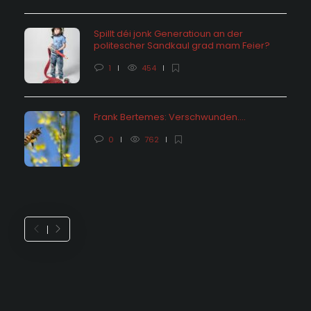
Spillt déi jonk Generatioun an der
politescher Sandkaul grad mam Feier?
1
454
Frank Bertemes: Verschwunden….
0
762