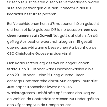
fir sech ze justifiéieren a sech ze verdeedegen, waren
si ze soe gezwongen aus den
Interna
vun der RTL-
Redaktiounsstuff ze poteren.
Bei Verschiddenen hunn d’Emotiounen héich gekacht
a si hunn et lafe gelooss. D’Bild no baussen:
een ass
deem aneren säin Däiwel!
Net gutt dat doten. An déi
gëfteg Atmosphär wäert nohalteg sinn. Et gesäit
duerno aus wéi wann e bësselchen Aarbecht op de
CEO Christophe Goossens duerkéim!
Och Radio Lëtzebuerg ass wéi an enger Schock-
Starre. Den 8. Oktober ware Chamberwahlen a bis
den 20. Oktober – also 12 Deeg duerno- keen
eenzege Commentaire dozou vun engem Journalist.
Just eppes Ironesches iwwer den CSV-
Wahlprogramm. Dobäi hätt spéitstens den Dag no
de Wahlen de Chefredakter missen zur Fieder gräifen,
den Ofgesang vun de Grénge musse