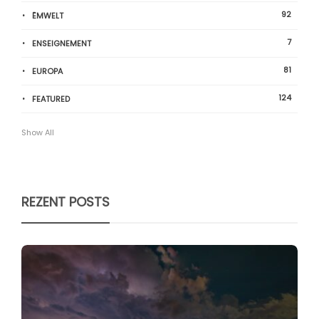
92
ËMWELT
7
ENSEIGNEMENT
81
EUROPA
124
FEATURED
Show All
REZENT POSTS