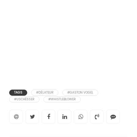
TAGS
#DÉLATEUR
#GASTON VOGEL
#USCHËSSER
#WHISTLEBLOWER