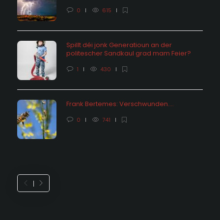
0
615
Spillt déi jonk Generatioun an der
politescher Sandkaul grad mam Feier?
1
430
Frank Bertemes: Verschwunden….
0
741