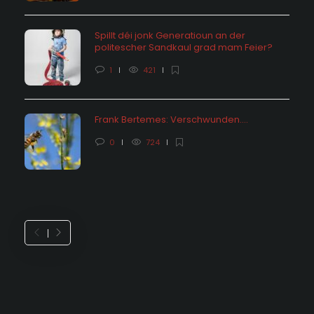
Spillt déi jonk Generatioun an der
politescher Sandkaul grad mam Feier?
1
421
Frank Bertemes: Verschwunden….
0
724