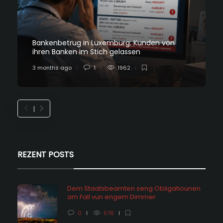
Bankenbetrug in Luxemburg: Kunden von
ihren Banken im Stich gelassen
3 months ago
1
1962
REZENT POSTS
Dem Staatsbeamten seng Obligatiounen
am Fall vun engem Dimmer
0
576