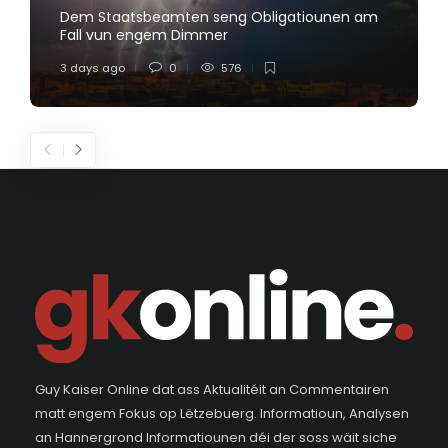
Dem Staatsbeamten seng Obligatiounen am
Fall vun engem Dimmer
3 days ago
0
576
Guy Kaiser Online dat ass Aktualitéit an Commentairen
matt engem Fokus op Lëtzebuerg. Informatioun, Analysen
an Hannergrond Informatiounen déi der soss wäit siche