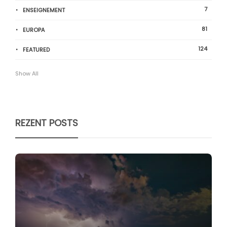
7
ENSEIGNEMENT
81
EUROPA
124
FEATURED
Show All
REZENT POSTS