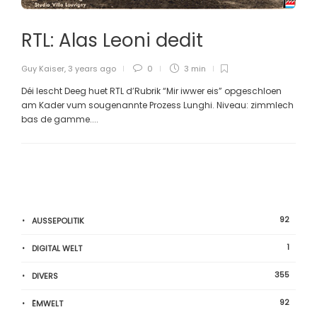
RTL: Alas Leoni dedit
Guy Kaiser
,
3 years ago
0
3 min
Déi lescht Deeg huet RTL d’Rubrik “Mir iwwer eis” opgeschloen
am Kader vum sougenannte Prozess Lunghi. Niveau: zimmlech
bas de gamme....
92
AUSSEPOLITIK
1
DIGITAL WELT
355
DIVERS
92
ËMWELT