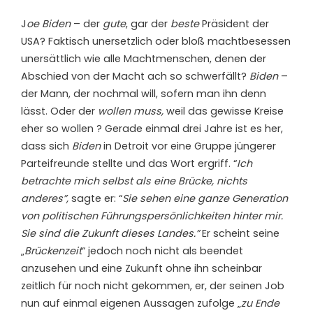
J
oe Biden
– der
gute
, gar der
beste
Präsident der
USA? Faktisch unersetzlich oder bloß machtbesessen
unersättlich wie alle Machtmenschen, denen der
Abschied von der Macht ach so schwerfällt?
Biden
–
der Mann, der nochmal will, sofern man ihn denn
lässt. Oder der
wollen
muss,
weil das gewisse Kreise
eher so wollen ? Gerade einmal drei Jahre ist es her,
dass sich
Biden
in Detroit vor eine Gruppe jüngerer
Parteifreunde stellte und das Wort ergriff. “
Ich
betrachte mich selbst als eine Brücke, nichts
anderes”,
sagte er: “
Sie sehen eine ganze Generation
von politischen Führungspersönlichkeiten hinter mir.
Sie sind die Zukunft dieses Landes.”
Er scheint seine
„
Brückenzeit
“ jedoch noch nicht als beendet
anzusehen und eine Zukunft ohne ihn scheinbar
zeitlich für noch nicht gekommen, er, der seinen Job
nun auf einmal eigenen Aussagen zufolge „
zu Ende