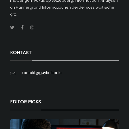
matt engem Fokus op Lëtzebuerg. Informatioun, Analysen
an Hannergrond Informatiounen déi der soss wäit siche
gitt.
KONTAKT
kontakt@guykaiser.lu
EDITOR PICKS