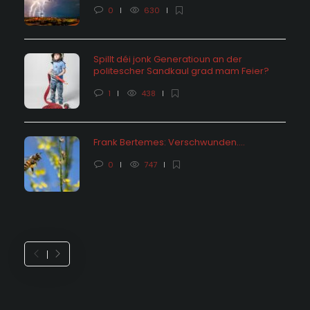
0
630
Spillt déi jonk Generatioun an der
politescher Sandkaul grad mam Feier?
1
438
Frank Bertemes: Verschwunden….
0
747