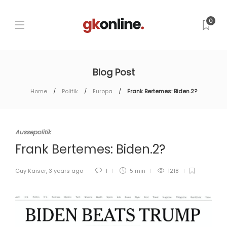
0
Blog Post
Home
Politik
Europa
Frank Bertemes: Biden.2?
Aussepolitik
Frank Bertemes: Biden.2?
Guy Kaiser
,
3 years ago
1
5 min
1218