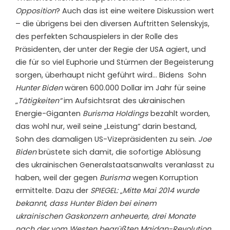
Opposition
? Auch das ist eine weitere Diskussion wert
– die übrigens bei den diversen Auftritten Selenskyjs,
des perfekten Schauspielers in der Rolle des
Präsidenten, der unter der Regie der USA agiert, und
die für so viel Euphorie und Stürmen der Begeisterung
sorgen, überhaupt nicht geführt wird… Bidens Sohn
Hunter Biden
wären 600.000 Dollar im Jahr für seine
„
Tätigkeiten“
im Aufsichtsrat des ukrainischen
Energie-Giganten
Burisma Holdings
bezahlt worden,
das wohl nur, weil seine „Leistung“ darin bestand,
Sohn des damaligen US-Vizepräsidenten zu sein.
Joe
Biden
brüstete sich damit, die sofortige Ablösung
des ukrainischen Generalstaatsanwalts veranlasst zu
haben, weil der gegen
Burisma
wegen Korruption
ermittelte. Dazu der
SPIEGEL:
„
Mitte Mai 2014 wurde
bekannt, dass Hunter Biden bei einem
ukrainischen Gaskonzern anheuerte, drei Monate
nach der vom Westen begrüßten Maidan-Revolution