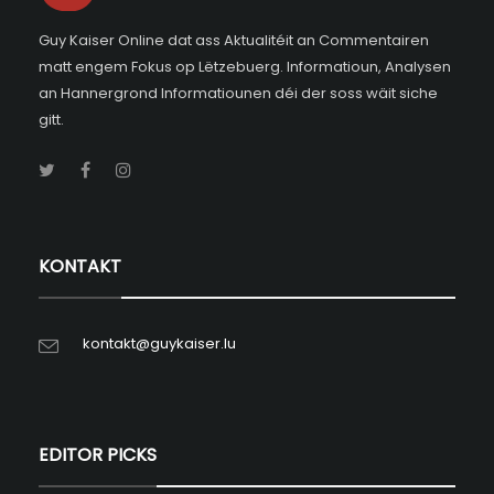
Guy Kaiser Online dat ass Aktualitéit an Commentairen
matt engem Fokus op Lëtzebuerg. Informatioun, Analysen
an Hannergrond Informatiounen déi der soss wäit siche
gitt.
KONTAKT
kontakt@guykaiser.lu
EDITOR PICKS