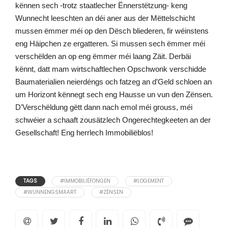
kënnen sech -trotz staatlecher Ënnerstëtzung- keng
Wunnecht leeschten an déi aner aus der Mëttelschicht
mussen ëmmer méi op den Dësch bliederen, fir wéinstens
eng Häipchen ze ergatteren. Si mussen sech ëmmer méi
verschëlden an op eng ëmmer méi laang Zäit. Derbäi
kënnt, datt mam wirtschaftlechen Opschwonk verschidde
Baumaterialien neierdéngs och fatzeg an d’Geld schloen an
um Horizont kënnegt sech eng Hausse un vun den Zënsen.
D’Verschëldung gëtt dann nach emol méi grouss, méi
schwéier a schaaft zousätzlech Ongerechtegkeeten an der
Gesellschaft! Eng herrlech Immobiliëblos!
TAGS
#IMMOBILIËFONGEN
#LOGEMENT
#WUNNENGSMAART
#ZËNSEN