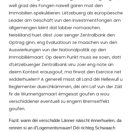
well grad dës Fongen nawell gären mat den
Immobilien spekuléieren. Lëtzebuerg als europäesche
Leader am Geschäft vun den Investmentfongen am
allgemengen kéint dat labber nomaachen.
Neiséiland huet dëst Joer senger Zentralbank den
Optrag ginn, eng Evaluatioun ze maachen vun den
Auswierkungen vun der Nationalpolitik op den
Immobiliëmaart. Op deem Punkt muss ee soen, datt
d’Lëtzebuerger Zentralbank viru Joer eng note an
deem Kontext erausgouf, ma firwat den Exercice net
widderhuelen? A generell misst all Land déi Hellewull u
Reglementer duerchkämmen, déi am Laf vun der Zäit
fir de Wunnengsmaart ëmgesat goufen a wou
verschiddener eventuell zu engem Bremseffekt
goufen.
F
azit: wann déi verschidde Länner näischt ënnerhuelen, da
rennen si an d’Logementsmauer! Déi richteg Schwaach