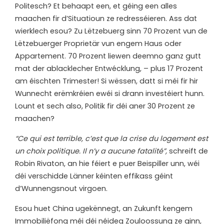
Politesch? Et behaapt een, et géing een alles
maachen fir d’Situatioun ze redresséieren. Ass dat
wierklech esou? Zu Lëtzebuerg sinn 70 Prozent vun de
Lëtzebuerger Proprietär vun engem Haus oder
Appartement. 70 Prozent liewen deemno ganz gutt
mat der ablacklecher Entwécklung, – plus 17 Prozent
am éischten Trimester! Si wëssen, datt si méi fir hir
Wunnecht erëmkréien ewéi si drann investéiert hunn.
Lount et sech also, Politik fir déi aner 30 Prozent ze
maachen?
“Ce qui est terrible, c’est que la crise du logement est
un choix politique. Il n’y a aucune fatalité”,
schreift de
Robin Rivaton, an hie féiert e puer Beispiller unn, wéi
déi verschidde Länner kéinten effikass géint
d’Wunnengsnout virgoen.
Esou huet China ugekënnegt, an Zukunft kengem
Immobiliëfong méi déi néideg Zouloossung ze ginn,