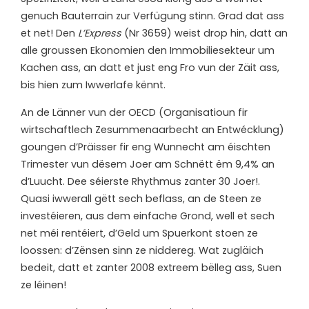
genuch Bauterrain zur Verfügung stinn. Grad dat ass
et net! Den
L’Express
(Nr 3659) weist drop hin, datt an
alle groussen Ekonomien den Immobiliesekteur um
Kachen ass, an datt et just eng Fro vun der Zäit ass,
bis hien zum Iwwerlafe kënnt.
An de Länner vun der OECD (Organisatioun fir
wirtschaftlech Zesummenaarbecht an Entwécklung)
goungen d’Präisser fir eng Wunnecht am éischten
Trimester vun dësem Joer am Schnëtt ëm 9,4% an
d’Luucht. Dee séierste Rhythmus zanter 30 Joer!.
Quasi iwwerall gëtt sech beflass, an de Steen ze
investéieren, aus dem einfache Grond, well et sech
net méi rentéiert, d’Geld um Spuerkont stoen ze
loossen: d’Zënsen sinn ze niddereg. Wat zugläich
bedeit, datt et zanter 2008 extreem bëlleg ass, Suen
ze léinen!