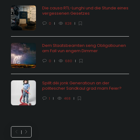
Die causa RTL-Lunghi und die Stunde eines
vergessenen Gesetzes
0
828
Dem Staatsbeamten seng Obligatiounen
am Fall vun engem Dimmer
0
680
Spillt déi jonk Generatioun an der
politescher Sandkaul grad mam Feier?
1
468