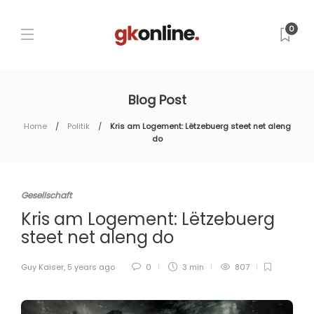
0
Blog Post
Home
Politik
Kris am Logement: Lëtzebuerg steet net aleng
do
Gesellschaft
Kris am Logement: Lëtzebuerg
steet net aleng do
Guy Kaiser
,
5 years ago
0
3 min
807