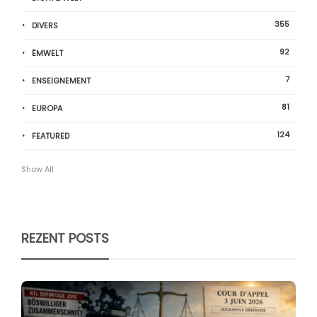
355
DIVERS
92
ËMWELT
7
ENSEIGNEMENT
81
EUROPA
124
FEATURED
Show All
REZENT POSTS