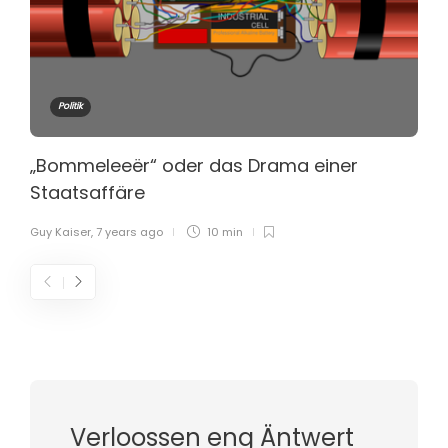
Politik
„Bommeleeër“ oder das Drama einer
Staatsaffäre
Guy Kaiser
,
7 years ago
10 min
Verloossen eng Äntwert