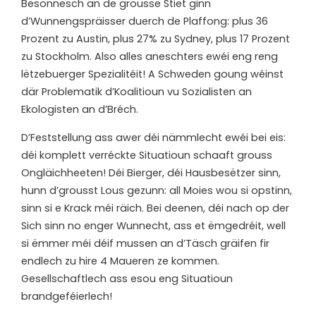
Besonnesch an de grousse Stiet ginn
d’Wunnengspräisser duerch de Plaffong: plus 36
Prozent zu Austin, plus 27% zu Sydney, plus 17 Prozent
zu Stockholm. Also alles aneschters ewéi eng reng
lëtzebuerger Spezialitéit! A Schweden goung wéinst
där Problematik d’Koalitioun vu Sozialisten an
Ekologisten an d’Bréch.
D’
Feststellung ass awer déi nämmlecht ewéi bei eis:
déi komplett verréckte Situatioun schaaft grouss
Ongläichheeten! Déi Bierger, déi Hausbesëtzer sinn,
hunn d’grousst Lous gezunn: all Moies wou si opstinn,
sinn si e Krack méi räich. Bei deenen, déi nach op der
Sich sinn no enger Wunnecht, ass et ëmgedréit, well
si ëmmer méi déif mussen an d’Täsch gräifen fir
endlech zu hire 4 Maueren ze kommen.
Gesellschaftlech ass esou eng Situatioun
brandgeféierlech!