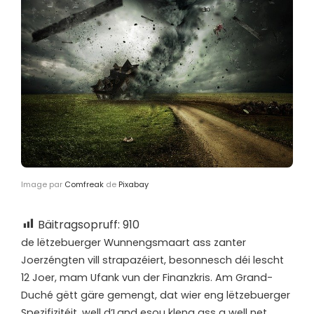
Image par
Comfreak
de
Pixabay
Bäitragsopruff:
910
d
e lëtzebuerger Wunnengsmaart ass zanter
Joerzéngten vill strapazéiert, besonnesch déi lescht
12 Joer, mam Ufank vun der Finanzkris. Am Grand-
Duché gëtt gäre gemengt, dat wier eng lëtzebuerger
Spezifizitéit, well d’Land esou kleng ass a well net