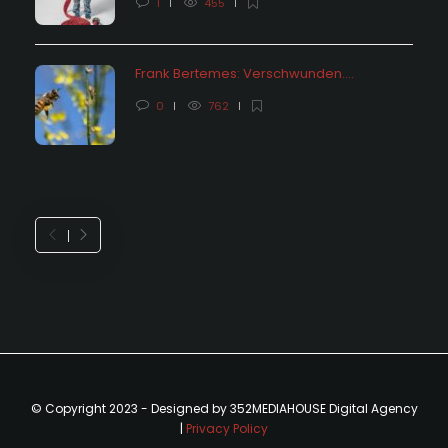
1
455
Frank Bertemes: Verschwunden….
0
762
© Copyright 2023 - Designed by 352MEDIAHOUSE Digital Agency
|
Privacy Policy