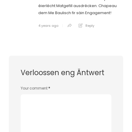
éierlécht Matgefill ausdrécken. Chapeau
dem Me Baulisch fir säin Engagement!
4 years ago
Reply
Verloossen eng Äntwert
Your comment
*