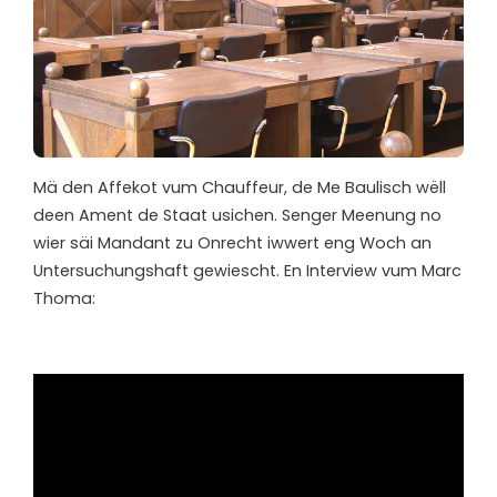
Mä den Affekot vum Chauffeur, de Me Baulisch wëll
deen Ament de Staat usichen. Senger Meenung no
wier säi Mandant zu Onrecht iwwert eng Woch an
Untersuchungshaft gewiescht. En Interview vum Marc
Thoma: