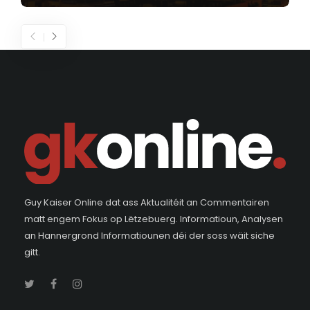
Guy Kaiser Online dat ass Aktualitéit an Commentairen
matt engem Fokus op Lëtzebuerg. Informatioun, Analysen
an Hannergrond Informatiounen déi der soss wäit siche
gitt.