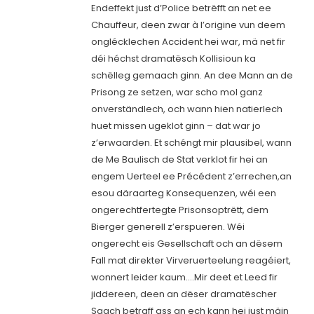
Endeffekt just d’Police betrëfft an net ee
Chauffeur, deen zwar à l’origine vun deem
onglécklechen Accident hei war, mä net fir
déi héchst dramatësch Kollisioun ka
schëlleg gemaach ginn. An dee Mann an de
Prisong ze setzen, war scho mol ganz
onverständlech, och wann hien natierlech
huet missen ugeklot ginn – dat war jo
z’erwaarden. Et schéngt mir plausibel, wann
de Me Baulisch de Stat verklot fir hei an
engem Uerteel ee Précédent z’errechen,an
esou däraarteg Konsequenzen, wéi een
ongerechtfertegte Prisonsoptrëtt, dem
Bierger generell z’erspueren. Wéi
ongerecht eis Gesellschaft och an dësem
Fall mat direkter Virveruerteelung reagéiert,
wonnert leider kaum….Mir deet et Leed fir
jiddereen, deen an dëser dramatëscher
Saach betraff ass an ech kann hei just mäin