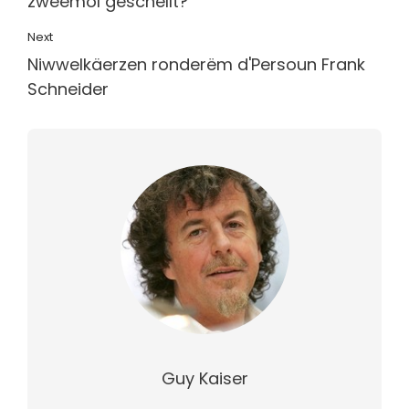
zweemol geschellt?
Next
Niwwelkäerzen ronderëm d'Persoun Frank
Schneider
Guy Kaiser