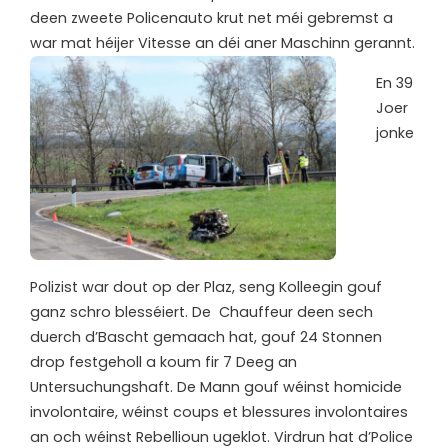
deen zweete Policenauto krut net méi gebremst a
war mat héijer Vitesse an déi aner Maschinn gerannt.
En 39
Joer
jonke
Polizist war dout op der Plaz, seng Kolleegin gouf
ganz schro blesséiert. De Chauffeur deen sech
duerch d’Bascht gemaach hat, gouf 24 Stonnen
drop festgeholl a koum fir 7 Deeg an
Untersuchungshaft. De Mann gouf wéinst homicide
involontaire, wéinst coups et blessures involontaires
an och wéinst Rebellioun ugeklot. Virdrun hat d’Police