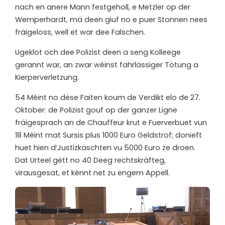
nach en anere Mann festgeholl, e Metzler op der
Wemperhardt, mä deen giuf no e puer Stonnen nees
fräigeloss, well et war dee Falschen.
Ugeklot och dee Polizist deen a seng Kolleege
gerannt war, an zwar wéinst fahrlässiger Tötung a
Kierperverletzung.
54 Méint no dëse Faiten koum de Verdikt elo de 27.
Oktober: de Polizist gouf op der ganzer Ligne
fräigesprach an de Chauffeur krut e Fuerverbuet vun
18 Méint mat Sursis plus 1000 Euro Geldstrof; donieft
huet hien d’Justizkäschten vu 5000 Euro ze droen.
Dat Urteel gëtt no 40 Deeg rechtskräfteg,
virausgesat, et kënnt net zu engem Appell.