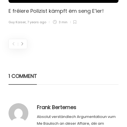
E fréiere Polizist kämpft ëm seng E’ier!
Guy Kaiser
,
7 years ago
3 min
1 COMMENT
Frank Bertemes
Absolut verständlech Argumentatioun vum
Me Baulisch an dëser Affaire, déi am