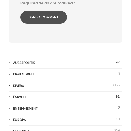
Required fields are marked
*
92
AUSSEPOLITIK
1
DIGITAL WELT
355
DIVERS
92
ËMWELT
7
ENSEIGNEMENT
81
EUROPA
124