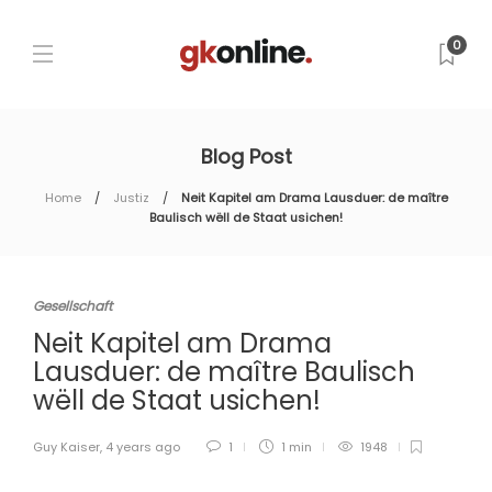
0
Blog Post
Home
Justiz
Neit Kapitel am Drama Lausduer: de maître
Baulisch wëll de Staat usichen!
Gesellschaft
Neit Kapitel am Drama
Lausduer: de maître Baulisch
wëll de Staat usichen!
Guy Kaiser
,
4 years ago
1
1 min
1948