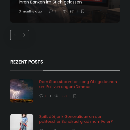
ihren Banken im Stich gelassen
3 months ago
1
1971
REZENT POSTS
Dem Staatsbeamten seng Obligatiounen
am Fall vun engem Dimmer
0
653
Spillt déi jonk Generatioun an der
politescher Sandkaul grad mam Feier?