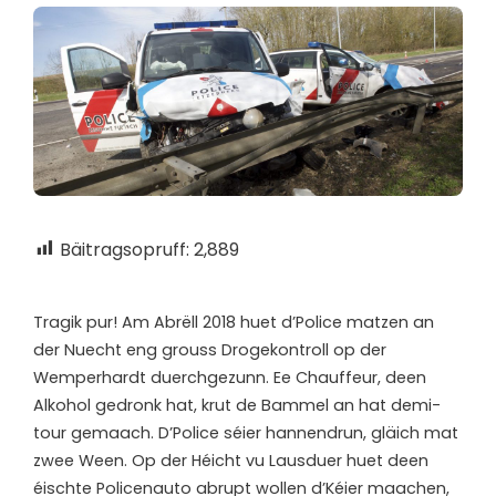
Bäitragsopruff:
2,889
T
ragik pur! Am Abrëll 2018 huet d’Police matzen an
der Nuecht eng grouss Drogekontroll op der
Wemperhardt duerchgezunn. Ee Chauffeur, deen
Alkohol gedronk hat, krut de Bammel an hat demi-
tour gemaach. D’Police séier hannendrun, gläich mat
zwee Ween. Op der Héicht vu Lausduer huet deen
éischte Policenauto abrupt wollen d’Kéier maachen,