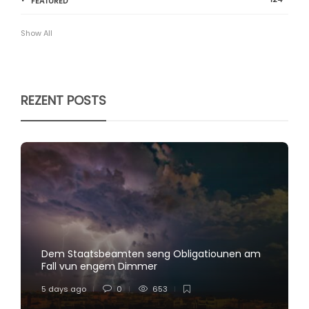
FEATURED
Show All
REZENT POSTS
Dem Staatsbeamten seng Obligatiounen am
Fall vun engem Dimmer
5 days ago
0
653