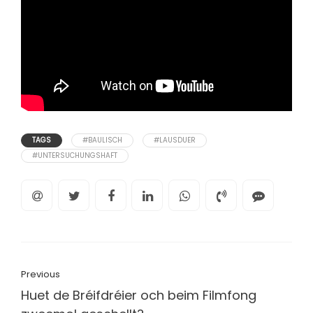
TAGS
#BAULISCH
#LAUSDUER
#UNTERSUCHUNGSHAFT
Previous
Huet de Bréifdréier och beim Filmfong