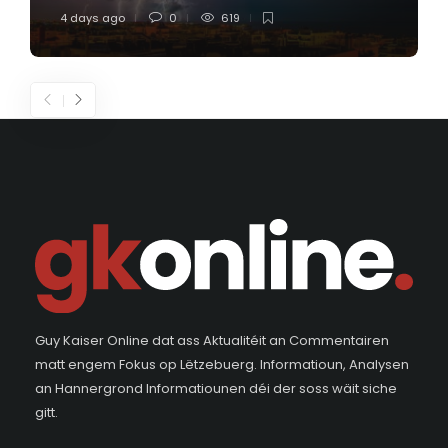
4 days ago
0
619
Guy Kaiser Online dat ass Aktualitéit an Commentairen
matt engem Fokus op Lëtzebuerg. Informatioun, Analysen
an Hannergrond Informatiounen déi der soss wäit siche
gitt.