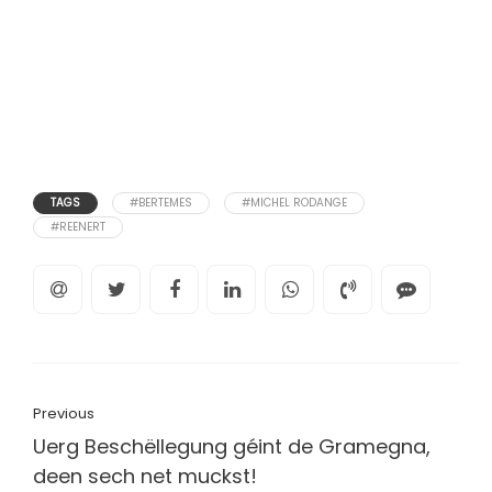
TAGS
#BERTEMES
#MICHEL RODANGE
#REENERT
Previous
Uerg Beschëllegung géint de Gramegna,
deen sech net muckst!