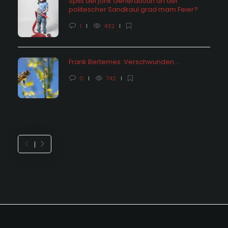
Spillt déi jonk Generatioun an der
politescher Sandkaul grad mam Feier?
1
432
Frank Bertemes: Verschwunden….
0
742