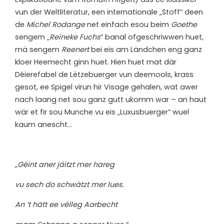
vun der Weltliteratur, een internationale „Stoff“ deen
de
Michel Rodange
net einfach esou beim
Goethe
sengem „
Reineke Fuchs
“ banal ofgeschriwwen huet,
mä sengem
Reenert
bei eis am Ländchen eng ganz
kloer Heemecht ginn huet. Hien huet mat där
Déierefabel de Lëtzebuerger vun deemools, krass
gesot, ee Spigel virun hir Visage gehalen, wat awer
nach laang net sou ganz gutt ukomm war – an haut
wär et fir sou Munche vu eis „Luxusbuerger“ wuel
kaum anescht…
„Géint aner jäitzt mer hareg
vu sech do schwätzt mer lues.
An ‘t hätt ee vëlleg Aarbecht