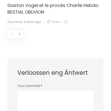
Gaston Vogel et le procès Charlie Hebdo:
BESTIAL OBLIVION
Guy Kaiser
,
6 years ago
2 min
Verloossen eng Äntwert
Your comment
*