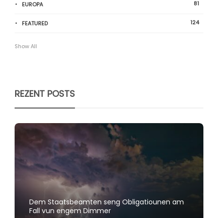
81
EUROPA
124
FEATURED
Show All
REZENT POSTS
Dem Staatsbeamten seng Obligatiounen am
Fall vun engem Dimmer