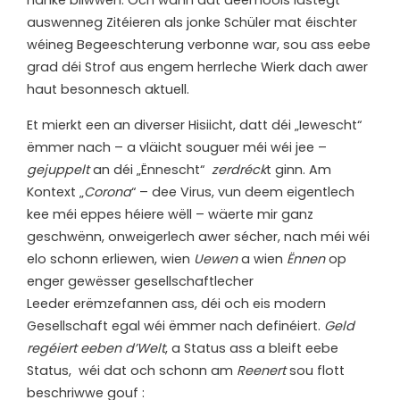
auswenneg Zitéieren als jonke Schüler mat éischter
wéineg Begeeschterung verbonne war, sou ass eebe
grad déi Strof aus engem herrleche Wierk dach awer
haut besonnesch aktuell.
Et mierkt een an diverser Hisiicht, datt déi „Iewescht“
ëmmer nach – a vläicht souguer méi wéi jee –
gejuppelt
an déi „Ënnescht“
zerdréck
t ginn. Am
Kontext „
Corona
“ – dee Virus, vun deem eigentlech
kee méi eppes héiere wëll – wäerte mir ganz
geschwënn, onweigerlech awer sécher, nach méi wéi
elo schonn erliewen, wien
Uewen
a wien
Ënnen
op
enger gewësser gesellschaftlecher
Leeder erëmzefannen ass, déi och eis modern
Gesellschaft egal wéi ëmmer nach definéiert.
Geld
regéiert eeben d’Welt
, a Status ass a bleift eebe
Status, wéi dat och schonn am
Reenert
sou flott
beschriwwe gouf :