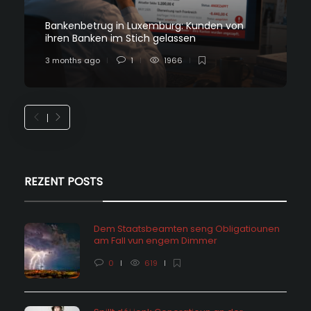
Bankenbetrug in Luxemburg: Kunden von
ihren Banken im Stich gelassen
3 months ago
1
1966
REZENT POSTS
Dem Staatsbeamten seng Obligatiounen
am Fall vun engem Dimmer
0
619