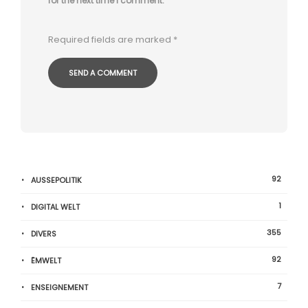
for the next time I comment.
Required fields are marked
*
92
AUSSEPOLITIK
1
DIGITAL WELT
355
DIVERS
92
ËMWELT
7
ENSEIGNEMENT