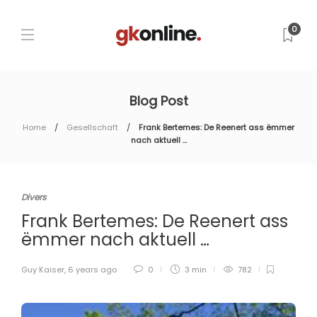
0
Blog Post
Home
Gesellschaft
Frank Bertemes: De Reenert ass ëmmer
nach aktuell …
Divers
Frank Bertemes: De Reenert ass
ëmmer nach aktuell …
Guy Kaiser
,
6 years ago
0
3 min
782