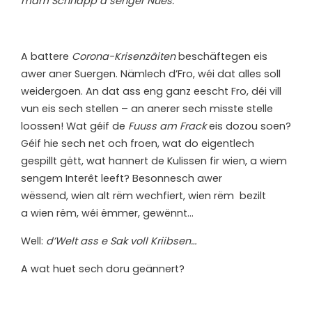
mam Schnapp a senger Nues.“
A battere
Corona-Krisenzäiten
beschäftegen eis
awer aner Suergen. Nämlech d’Fro, wéi dat alles soll
weidergoen. An dat ass eng ganz eescht Fro, déi vill
vun eis sech stellen – an anerer sech misste stelle
loossen! Wat géif de
Fuuss am Frack
eis dozou soen?
Géif hie sech net och froen, wat do eigentlech
gespillt gëtt, wat hannert de Kulissen fir wien, a wiem
sengem Interêt leeft? Besonnesch awer
wëssend, wien alt rëm wechfiert, wien rëm bezilt
a wien rëm, wéi ëmmer, gewënnt…
Well:
d’Welt ass e Sak voll Kriibsen…
A wat huet sech doru geännert?