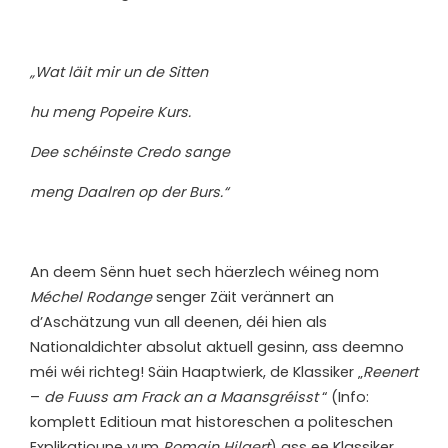
„Wat läit mir un de Sitten
hu meng Popeire Kurs.
Dee schéinste Credo sange
meng Daalren op der Burs.“
An deem Sënn huet sech häerzlech wéineg nom
Méchel Rodange
senger Zäit verännert an
d’Aschätzung vun all deenen, déi hien als
Nationaldichter absolut aktuell gesinn, ass deemno
méi wéi richteg! Säin Haaptwierk, de Klassiker „
Reenert
–
de Fuuss am Frack an a Maansgréisst
“ (Info:
komplett Editioun mat historeschen a politeschen
Explikatioune vum
Romain Hilgert
) ass ee Klassiker