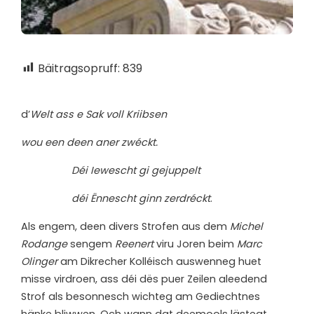
Bäitragsopruff:
839
d’
Welt ass e Sak voll Kriibsen
wou een deen aner zwéckt.
Déi Iewescht gi gejuppelt
déi Ënnescht ginn zerdréckt
.
Als engem, deen divers Strofen aus dem
Michel
Rodange
sengem
Reenert
viru Joren beim
Marc
Olinger
am Dikrecher Kolléisch auswenneg huet
misse virdroen, ass déi dës puer Zeilen aleedend
Strof als besonnesch wichteg am Gediechtnes
hänke bliwwen. Och wann dat deemools lästegt