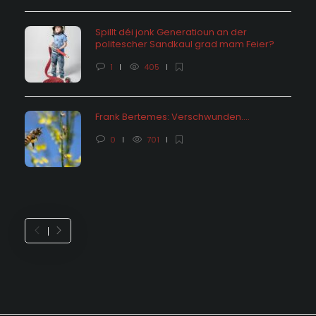
Spillt déi jonk Generatioun an der
politescher Sandkaul grad mam Feier?
1
405
Frank Bertemes: Verschwunden….
0
701