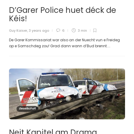
D’Garer Police huet déck de
Kéis!
Guy Kaiser
,
3 years ago
6
3 min
De Garer Kommissariat war also an der Nuecht vun e Freideg
op e Samschdeg zou! Grad dann wann d’Bud brennt....
Gesellschaft
Neit Kapitel am Drama