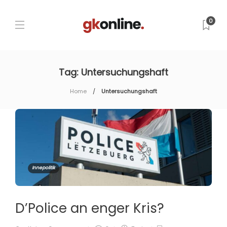
0
Tag:
Untersuchungshaft
Home
Untersuchungshaft
Innepolitik
D’Police an enger Kris?