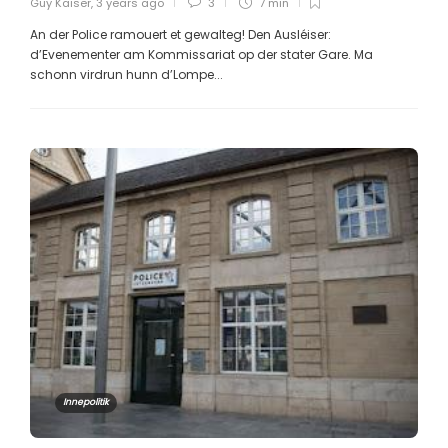
Guy Kaiser
,
3 years ago
3
7 min
An der Police ramouert et gewalteg! Den Ausléiser:
d’Evenementer am Kommissariat op der stater Gare. Ma
schonn virdrun hunn d’Lompe...
Innepolitik