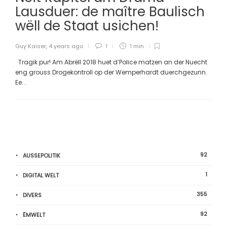
Lausduer: de maître Baulisch
wëll de Staat usichen!
Guy Kaiser
,
4 years ago
1
1 min
Tragik pur! Am Abrëll 2018 huet d’Police matzen an der Nuecht
eng grouss Drogekontroll op der Wemperhardt duerchgezunn.
Ee...
92
AUSSEPOLITIK
1
DIGITAL WELT
355
DIVERS
92
ËMWELT