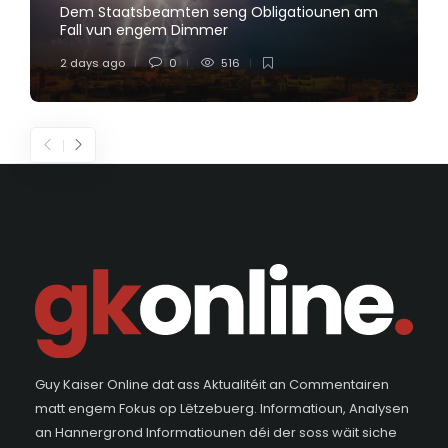
Dem Staatsbeamten seng Obligatiounen am
Fall vun engem Dimmer
2 days ago
0
516
Guy Kaiser Online dat ass Aktualitéit an Commentairen
matt engem Fokus op Lëtzebuerg. Informatioun, Analysen
an Hannergrond Informatiounen déi der soss wäit siche