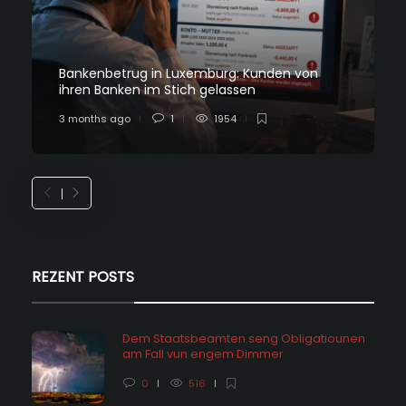
Bankenbetrug in Luxemburg: Kunden von
ihren Banken im Stich gelassen
3 months ago
1
1954
REZENT POSTS
Dem Staatsbeamten seng Obligatiounen
am Fall vun engem Dimmer
0
516