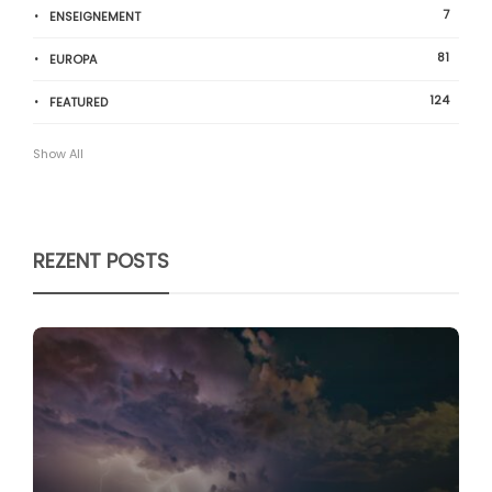
7
ENSEIGNEMENT
81
EUROPA
124
FEATURED
Show All
REZENT POSTS