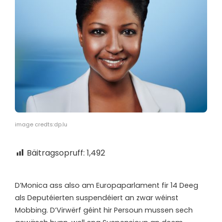
image credts:dp.lu
Bäitragsopruff:
1,492
D’
Monica ass also am Europaparlament fir 14 Deeg
als Deputéierten suspendéiert an zwar wéinst
Mobbing. D’Virwërf géint hir Persoun mussen sech