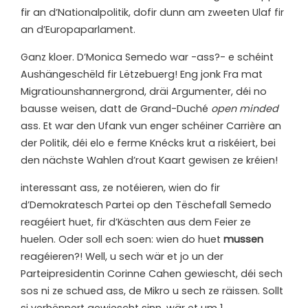
fir an d’Nationalpolitik, dofir dunn am zweeten Ulaf fir
an d’Europaparlament.
Ganz kloer. D’Monica Semedo war -ass?- e schéint
Aushängeschëld fir Lëtzebuerg! Eng jonk Fra mat
Migratiounshannergrond, dräi Argumenter, déi no
bausse weisen, datt de Grand-Duché
open minded
ass. Et war den Ufank vun enger schéiner Carrière an
der Politik, déi elo e ferme Knécks krut a riskéiert, bei
den nächste Wahlen d’rout Kaart gewisen ze kréien!
i
nteressant ass, ze notéieren, wien do fir
d’Demokratesch Partei op den Tëschefall Semedo
reagéiert huet, fir d’Käschten aus dem Feier ze
huelen. Oder soll ech soen: wien do huet
mussen
reagéieren?! Well, u sech wär et jo un der
Parteipresidentin Corinne Cahen gewiescht, déi sech
sos ni ze schued ass, de Mikro u sech ze räissen. Sollt