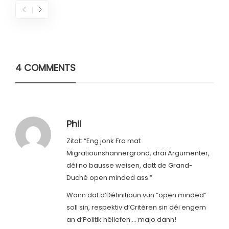
4 COMMENTS
Phil
Zitat: “Eng jonk Fra mat
Migratiounshannergrond, dräi Argumenter,
déi no bausse weisen, datt de Grand-
Duché open minded ass.”
Wann dat d’Définitioun vun “open minded”
soll sin, respektiv d’Critèren sin déi engem
an d’Politik hëllefen…. majo dann!