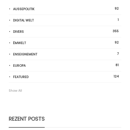
92
AUSSEPOLITIK
1
DIGITAL WELT
355
DIVERS
92
ËMWELT
7
ENSEIGNEMENT
81
EUROPA
124
FEATURED
Show All
REZENT POSTS