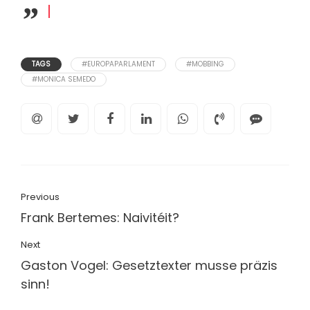
TAGS
#EUROPAPARLAMENT
#MOBBING
#MONICA SEMEDO
Previous
Frank Bertemes: Naivitéit?
Next
Gaston Vogel: Gesetztexter musse präzis
sinn!