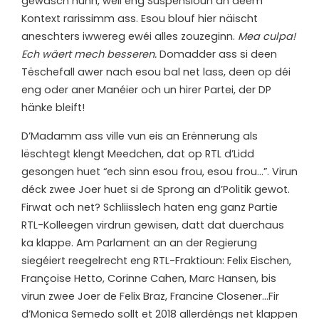
gewäsch hunn, well eng Suspensioun an deem
Kontext rarissimm ass. Esou blouf hier näischt
aneschters iwwereg ewéi alles zouzeginn.
Mea culpa!
Ech wäert mech besseren.
Domadder ass si deen
Tëschefall awer nach esou bal net lass, deen op déi
eng oder aner Manéier och un hirer Partei, der DP
hänke bleift!
D’Madamm ass ville vun eis an Erënnerung als
lëschtegt klengt Meedchen, dat op RTL d’Lidd
gesongen huet “ech sinn esou frou, esou frou…”. Virun
déck zwee Joer huet si de Sprong an d’Politik gewot.
Firwat och net? Schliisslech haten eng ganz Partie
RTL-Kolleegen virdrun gewisen, datt dat duerchaus
ka klappe. Am Parlament an an der Regierung
siegéiert reegelrecht eng RTL-Fraktioun: Felix Eischen,
Françoise Hetto, Corinne Cahen, Marc Hansen, bis
virun zwee Joer de Felix Braz, Francine Closener…Fir
d’Monica Semedo sollt et 2018 allerdéngs net klappen