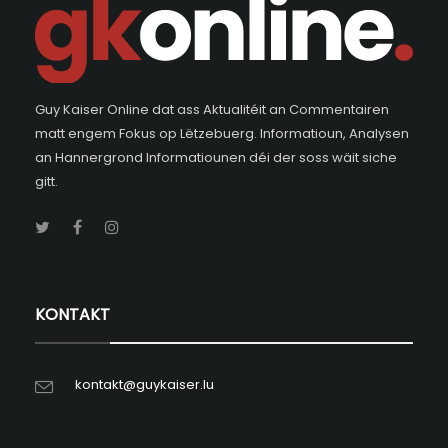
Guy Kaiser Online dat ass Aktualitéit an Commentairen
matt engem Fokus op Lëtzebuerg. Informatioun, Analysen
an Hannergrond Informatiounen déi der soss wäit siche
gitt.
KONTAKT
kontakt@guykaiser.lu