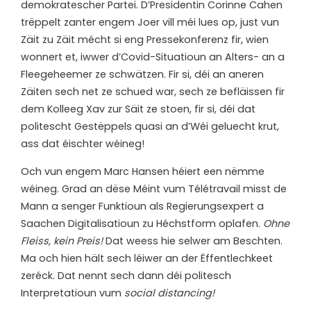
demokratescher Partei. D’Presidentin Corinne Cahen
trëppelt zanter engem Joer vill méi lues op, just vun
Zäit zu Zäit mécht si eng Pressekonferenz fir, wien
wonnert et, iwwer d’Covid-Situatioun an Alters- an a
Fleegeheemer ze schwätzen. Fir si, déi an aneren
Zäiten sech net ze schued war, sech ze befläissen fir
dem Kolleeg Xav zur Säit ze stoen, fir si, déi dat
politescht Gestëppels quasi an d’Wéi geluecht krut,
ass dat éischter wéineg!
Och vun engem Marc Hansen héiert een nëmme
wéineg. Grad an dëse Méint vum Télétravail misst de
Mann a senger Funktioun als Regierungsexpert a
Saachen Digitalisatioun zu Héchstform oplafen.
Ohne
Fleiss, kein Preis!
Dat weess hie selwer am Beschten.
Ma och hien hält sech léiwer an der Ëffentlechkeet
zeréck. Dat nennt sech dann déi politesch
Interpretatioun vum
social distancing!