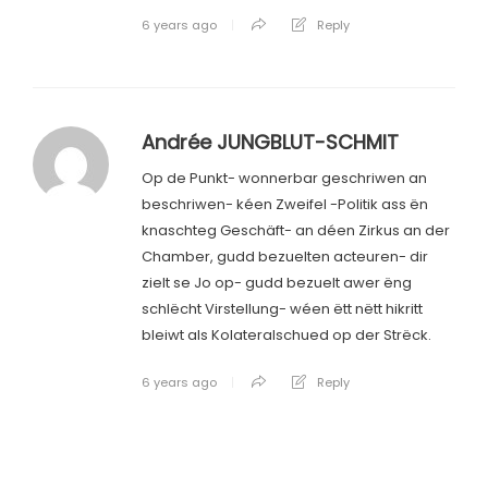
6 years ago
Reply
Andrée JUNGBLUT-SCHMIT
Op de Punkt- wonnerbar geschriwen an
beschriwen- kéen Zweifel -Politik ass ën
knaschteg Geschäft- an déen Zirkus an der
Chamber, gudd bezuelten acteuren- dir
zielt se Jo op- gudd bezuelt awer ëng
schlëcht Virstellung- wéen ëtt nëtt hikritt
bleiwt als Kolateralschued op der Strëck.
6 years ago
Reply