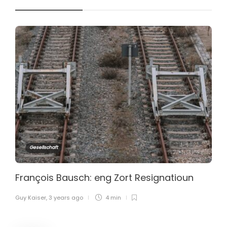
Gesellschaft
François Bausch: eng Zort Resignatioun
Guy Kaiser
,
3 years ago
4 min