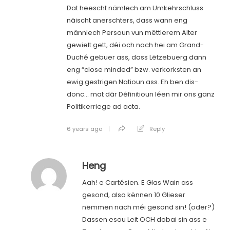
Dat heescht nämlech am Umkehrschluss
näischt anerschters, dass wann eng
männlech Persoun vun mëttlerem Alter
gewielt gett, déi och nach hei am Grand-
Duché gebuer ass, dass Lëtzebuerg dann
eng “close minded” bzw. verkorksten an
ewig gestrigen Natioun ass. Eh ben dis-
donc… mat där Définitioun léen mir ons ganz
Politikerriege ad acta.
6 years ago
Reply
Heng
Aah! e Cartésien. E Glas Wain ass
gesond, also kënnen 10 Glieser
nëmmen nach méi gesond sin! (oder?)
Dassen esou Leit OCH dobai sin ass e