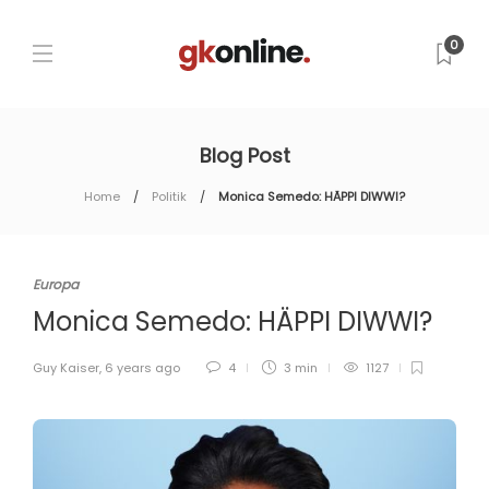
0
Blog Post
Home
Politik
Monica Semedo: HÄPPI DIWWI?
Europa
Monica Semedo: HÄPPI DIWWI?
Guy Kaiser
,
6 years ago
4
3 min
1127