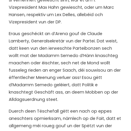
si verhënnert gewiescht sinn, wär et um 1.
Vizepresident Max Hahn gewiescht, oder um Marc
Hansen, respektiv um Lex Delles, allebéid och
Vizepresident vun der DP.
Eraus geschéckt an d’Arena gouf de Claude
Lamberty, Generalsekretär vun der Partei. Dat weist,
datt keen vun den ierweschte Parteibonzen sech
wollt mat der Madamm Semedo d’Hänn knaschteg
maachen oder éischter, sech net de Mond wollt
fusseleg rieden an enger Saach, déi souwisou an der
ëffentlecher Meenung verluer ass! Esou gëtt
d’Madamm Semedo geléiert, datt Politik e
knaschtegt Geschäft ass, an deem Mobben op der
Alldagsuerdnung steet.
Duerch deen Tëschefall gëtt een nach op eppes
aneschters opmierksam, nämlech op de Fait, datt et
allgemeng méi roueg gouf un der Spëtzt vun der