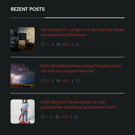
REZENT POSTS
Die causa RTL-Lunghi und die Stunde eines
vergessenen Gesetzes
0
884
Dem Staatsbeamten seng Obligatiounen
am Fall vun engem Dimmer
0
683
Spillt déi jonk Generatioun an der
politescher Sandkaul grad mam Feier?
1
470