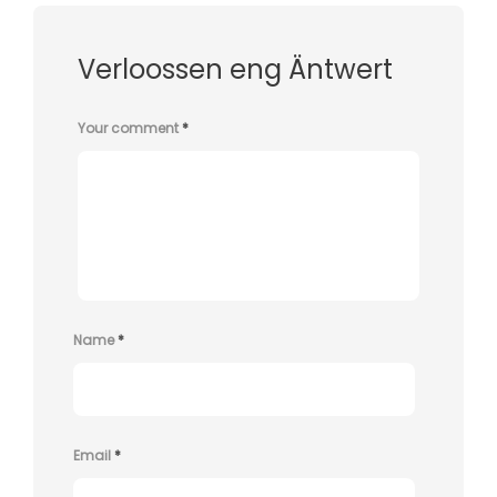
Verloossen eng Äntwert
Your comment
*
Name
*
Email
*