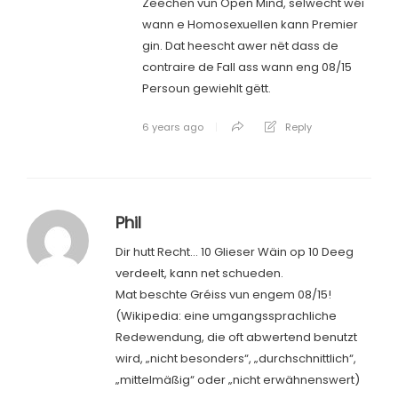
Zeechen vun Open Mind, selwecht wéi
wann e Homosexuellen kann Premier
gin. Dat heescht awer nët dass de
contraire de Fall ass wann eng 08/15
Persoun gewiehlt gëtt.
6 years ago
Reply
Phil
Dir hutt Recht… 10 Glieser Wäin op 10 Deeg
verdeelt, kann net schueden.
Mat beschte Gréiss vun engem 08/15!
(Wikipedia: eine umgangssprachliche
Redewendung, die oft abwertend benutzt
wird, „nicht besonders“, „durchschnittlich“,
„mittelmäßig“ oder „nicht erwähnenswert)