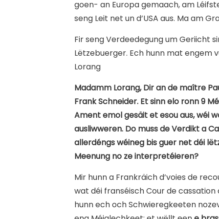
goen- an Europa gemaach, am Léifst
seng Leit net un d’USA aus. Ma am Gr
Fir seng Verdeedegung um Geriicht si
Lëtzebuerger. Ech hunn mat engem v
Lorang
Madamm Lorang, Dir an de maître Pau
Frank Schneider. Et sinn elo ronn 9 Mé
Ament emol gesäit et esou aus, wéi w
ausliwweren. Do muss de Verdikt a Ca
allerdéngs wéineg bis guer net déi lë
Meenung no ze interpretéieren?
Mir hunn a Frankräich d’voies de rec
wat déi franséisch Cour de cassation 
hunn ech och Schwieregkeeten nozevo
eng Méiglechkeet: et wëllt een
e bras