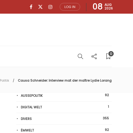
08
AUG
LOG IN
2026
0
Politik
Causa Schneider: Interview mat der maître Lydie Lorang
92
AUSSEPOLITIK
1
DIGITAL WELT
355
DIVERS
92
ËMWELT