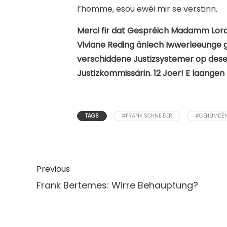
l’homme, esou ewéi mir se verstinn.
Merci fir dat Gespréich Madamm Loran
Viviane Reding änlech Iwwerleeunge 
verschiddene Justizsystemer op deser
Justizkommissärin. 12 Joer! E laangen
TAGS
#FRÄNK SCHNEIDER
#GEHEIMDÉ
Previous
Frank Bertemes: Wirre Behauptung?