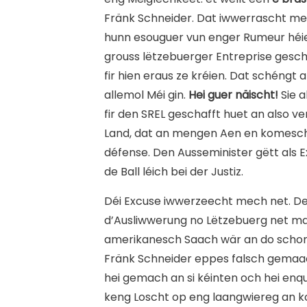
Fränk Schneider. Dat iwwerrascht mech
hunn esouguer vun enger Rumeur héier
grouss lëtzebuerger Entreprise gesc
fir hien eraus ze kréien. Dat schéngt
allemol Méi gin.
Hei guer näischt!
Sie a
fir den SREL geschafft huet an also 
Land, dat an mengen Aen en komescht 
défense. Den Ausseminister gëtt als 
de Ball léich bei der Justiz.
Déi Excuse iwwerzeecht mech net. De
d’Ausliwwerung no Lëtzebuerg net ma
amerikanesch Saach wär an do schon
Fränk Schneider eppes falsch gemaach
hei gemach an si kéinten och hei enq
keng Loscht op eng laangwiereg an k