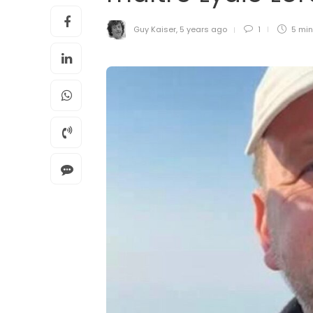
Guy Kaiser
,
5 years ago
1
5 mi