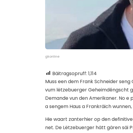
gkonline
Bäitragsopruff:
1,114
M
uss een dem Frank Schneider seng G
vum lëtzebuerger Geheimdéngscht gouf
Demande vun den Amerikaner. No e pu
a sengem Haus a Frankräich wunnen, m
Hie waart zanterhier op den definitiv
net. De Lëtzebuerger hätt gären säi 