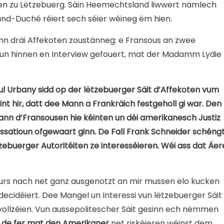
en zu Lëtzebuerg. Säin Heemechtsland liwwert nämlech
and-Duché réiert sech séier wéineg ëm hien.
nn dräi Affekoten zoustänneg: e Fransous an zwee
un hinnen en Interview gefouert, mat der Madamm Lydie
l Urbany sidd op der lëtzebuerger Säit d’Affekoten vum
int hir, datt dee Mann a Frankräich festgeholl gi war. Den
ann d’Fransousen hie kéinten un déi amerikanesch Justiz
ssatioun ofgewaart ginn. De Fall Frank Schneider schéng
tzebuerger Autoritéiten ze interesséieren. Wéi ass dat Äer
ours nach net ganz ausgenotzt an mir mussen elo kucken
decidéiert. Dee Mangel un Interessi vun lëtzebuerger Säit
llzéien. Vun aussepolitescher Säit gesinn ech nëmmen
 de fer mat den Amerikaner
net riskéieren wéinst dem