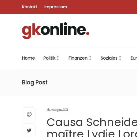
Kontakt
Impressum
Home
Politik
Finanzen
Soziales
Eu
Blog Post
Aussepolitik
Causa Schneider
maître Lydie Lo