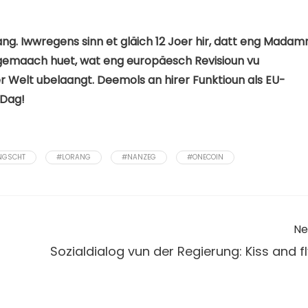
g. Iwwregens sinn et gläich 12 Joer hir, datt eng Mada
gemaach huet, wat eng europäesch Revisioun vu
 Welt ubelaangt. Deemols an hirer Funktioun als EU-
 Dag!
NGSCHT
#LORANG
#NANZEG
#ONECOIN
Ne
Sozialdialog vun der Regierung: Kiss and fl