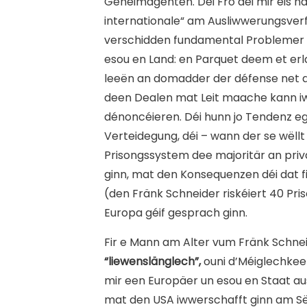
Geheimagenten. Dei Fro déi mir eis nä
internationale“ am Ausliwwerungsver
verschidden fundamental Problemer 
esou en Land: en Parquet deem et erlaa
leeën an domadder der défense net a
deen Dealen mat Leit maache kann i
dénoncéieren. Déi hunn jo Tendenz 
Verteidegung, déi – wann der se wëllt 
Prisongssystem dee majoritär an pri
ginn, mat den Konsequenzen déi dat fi
(den Fränk Schneider riskéiert 40 
Europa géif gesprach ginn.
Fir e Mann am Alter vum Fränk Schneid
“liewenslänglech”,
ouni d’Méiglechkeet
mir een Europäer un esou en Staat au
mat den USA iwwerschafft ginn am S