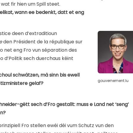
t fir hien um Spill steet.
elikat, wann ee bedenkt, datt et eng
ustice deen d’extraditioun
ne
den Président de la république sur
so net eng Fro vun séparation des
 d’Politik sech duerchaus kéint
choul schwätzen, mä sinn bis ewell
gouvernement.lu
izministere gelaf?
hneider-gëtt sech d’Fro gestallt: muss e Land net ‘seng’
en?
nzipiell Fro stellen ewéi déi vum Schutz vun den