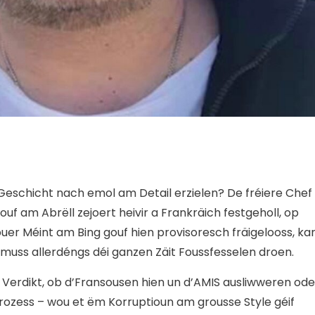
eschicht nach emol am Detail erzielen? De fréiere Chef
 am Abrëll zejoert heivir a Frankräich festgeholl, op
er Méint am Bing gouf hien provisoresch fräigelooss, ka
uss allerdéngs déi ganzen Zäit Foussfesselen droen.
e Verdikt, ob d’Fransousen hien un d’AMIS ausliwweren ode
Prozess – wou et ëm Korruptioun am grousse Style géif