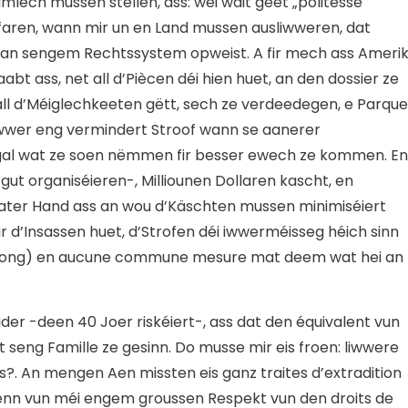
mlech mussen stellen, ass: wéi wäit geet „politesse
faren, wann mir un en Land mussen ausliwweren, dat
an sengem Rechtssystem opweist. A fir mech ass Ameri
bt ass, net all d’Piècen déi hien huet, an den dossier ze
ll d’Méiglechkeeten gëtt, sech ze verdeedegen, e Parque
wwer eng vermindert Stroof wann se aanerer
egal wat ze soen nëmmen fir besser ewech ze kommen. E
gut organiséieren-, Milliounen Dollaren kascht, en
vater Hand ass an wou d’Käschten mussen minimiséiert
r d’Insassen huet, d’Strofen déi iwwerméisseg héich sinn
Prisong) en aucune commune mesure mat deem wat hei an
er -deen 40 Joer riskéiert-, ass dat den équivalent vun
 seng Famille ze gesinn. Do musse mir eis froen: liwwere
s?. An mengen Aen missten eis ganz traites d’extradition
ënn vun méi engem groussen Respekt vun den droits de