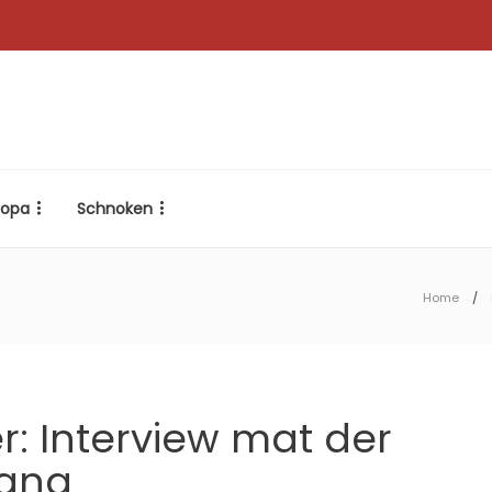
ropa
Schnoken
Home
: Interview mat der
rang