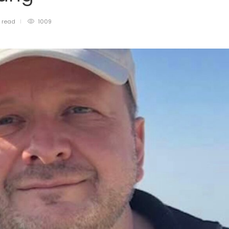
n
read
1009