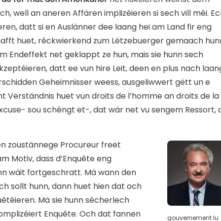
, well an aneren Affären implizéieren si sech vill méi. E
en, datt si en Auslänner dee laang hei am Land fir eng
hafft huet, réckwierkend zum Lëtzebuerger gemaach hun
 am Endeffekt net geklappt ze hun, mais sie hunn sech
kzeptéieren, datt ee vun hire Leit, deen en plus nach laan
verschidden Geheimnisser weess, ausgeliwwert gëtt un e
Verständnis huet vun droits de l’homme an droits de la
Excuse- sou schéngt et-, dat wär net vu sengem Ressort, 
n zoustännege Procureur freet
m Motiv, dass d’Enquête eng
n wäit fortgeschratt. Mä wann den
 sollt hunn, dann huet hien dat och
uêtéieren. Mä sie hunn sécherlech
omplizéiert Enquête. Och dat fannen
gouvernement.lu