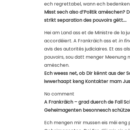
ech regrettabel, wann ech bedenken wa
Misst sech also d’Politik amëschen? D
strikt separation des pouvoirs gëtt….
Hei am Land ass et de Ministre de la j
accordéiert. A Frankräich ass et
in fi
avis des autorités judiciaires.
Et ass al
pouvoirs, sou datt menger Meenung no
amëschen.
Ech weess net, ob Dir kënnt aus der S
iwwerhaapt keng Kontakter mam Just
No comment
A Frankräich – grad duerch de Fall Sc
Geheimagenten besonnesch schütz
Ech mengen mir mussen eis méi eng pri