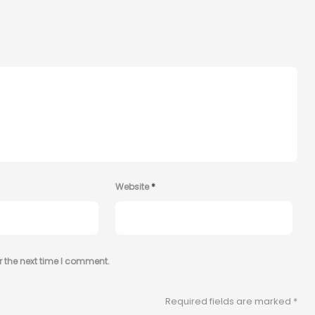
Website
*
r the next time I comment.
Required fields are marked
*