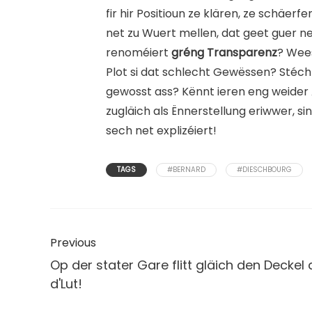
fir hir Positioun ze klären, ze schäer
net zu Wuert mellen, dat geet guer ne
renoméiert
gréng Transparenz
? Wees
Plot si dat schlecht Gewëssen? Stéch
gewosst ass? Kënnt ieren eng weider
zugläich als Ënnerstellung eriwwer, 
sech net explizéiert!
TAGS
#BERNARD
#DIESCHBOURG
Previous
Op der stater Gare flitt gläich den Deckel 
d'Lut!