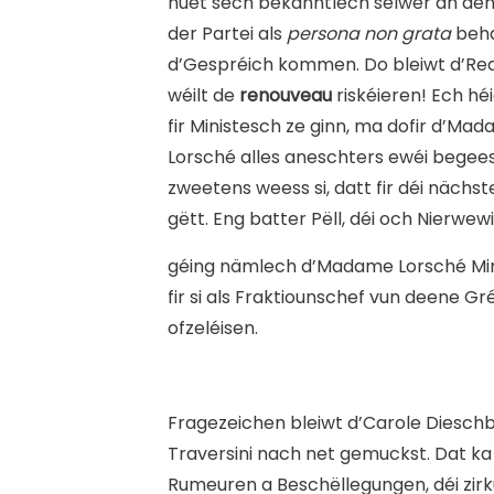
huet sech bekanntlech selwer an den 
der Partei als
persona non grata
beha
d’Gespréich kommen. Do bleiwt d’Re
wéilt de
renouveau
riskéieren! Ech hé
fir Ministesch ze ginn, ma dofir d’M
Lorsché alles aneschters ewéi begeesch
zweetens weess si, datt fir déi näch
gëtt. Eng batter Pëll, déi och Nierwe
géing nämlech d’Madame Lorsché Mini
fir si als Fraktiounschef vun deene 
ofzeléisen.
F
ragezeichen bleiwt d’Carole Dieschbo
Traversini nach net gemuckst. Dat ka j
Rumeuren a Beschëllegungen, déi zirku