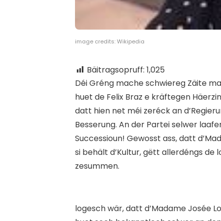
image credits: Wikipedia
Bäitragsopruff:
1,025
D
éi Gréng mache schwiereg Zäite mat
huet de Felix Braz e kräftegen Häerzi
datt hien net méi zeréck an d’Regier
Besserung. An der Partei selwer laa
Successioun! Gewosst ass, datt d’Mada
si behält d’Kultur, gëtt allerdéngs de
zesummen.
l
ogesch wär, datt d’Madame Josée Lor