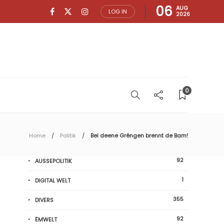
06
AUG
LOG IN
2026
0
Home
Politik
Bei deene Gréngen brennt de Bam!
92
AUSSEPOLITIK
1
DIGITAL WELT
355
DIVERS
92
ËMWELT