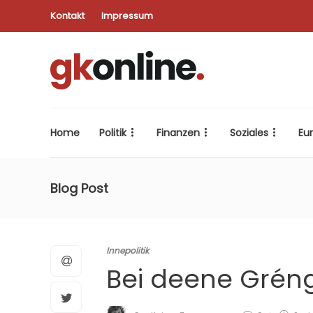
Kontakt
Impressum
Home
Politik
Finanzen
Soziales
Eu
Blog Post
Innepolitik
Bei deene Grén