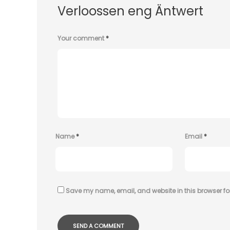
Verloossen eng Äntwert
Your comment
*
Name
*
Email
*
Save my name, email, and website in this browser fo