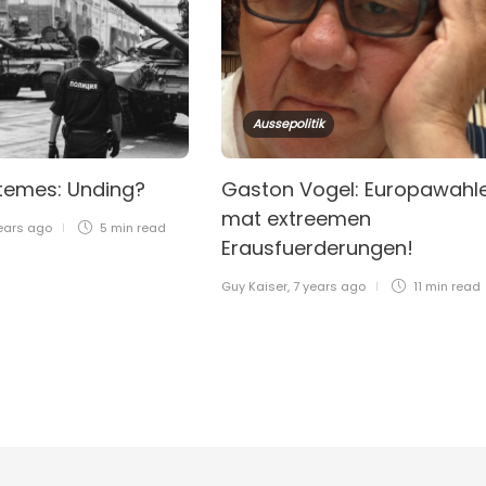
Aussepolitik
rtemes: Unding?
Gaston Vogel: Europawahl
mat extreemen
ears ago
5 min
read
Erausfuerderungen!
Guy Kaiser
,
7 years ago
11 min
read