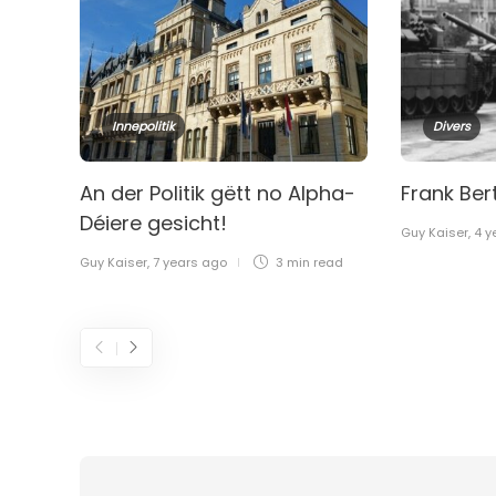
Innepolitik
Divers
An der Politik gëtt no Alpha-
Frank Be
Déiere gesicht!
Guy Kaiser
,
4 y
Guy Kaiser
,
7 years ago
3 min
read