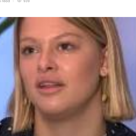
n
read
939