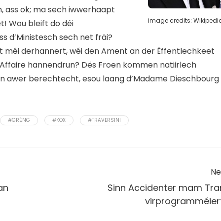
fen, ass ok; ma sech iwwerhaapt
image credits: Wikipedi
t! Wou bleift do déi
s d’Ministesch sech net fräi?
t méi derhannert, wéi den Ament an der Ëffentlechkeet
 Affaire hannendrun? Dës Froen kommen natiirlech
sinn awer berechtecht, esou laang d’Madame Dieschbourg
#GRÉNG
#KOX
#TRAVERSINI
Ne
an
Sinn Accidenter mam Tr
virprogramméier