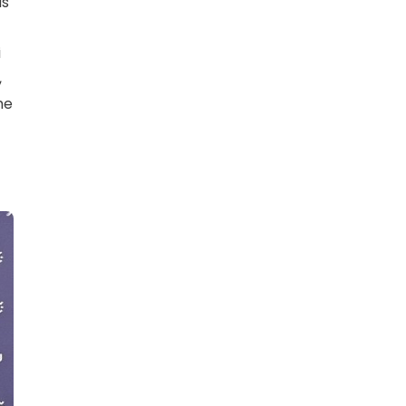
us
i
,
me