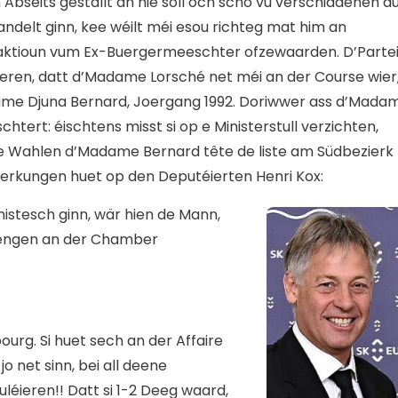
Abseits gestallt an hie soll och scho vu verschiddenen a
ndelt ginn, kee wéilt méi esou richteg mat him an
aktioun vum Ex-Buergermeeschter ofzewaarden. D’Parte
ieren, datt d’Madame Lorsché net méi an der Course wier
adame Djuna Bernard, Joergang 1992. Doriwwer ass d’Mada
tert: éischtens misst si op e Ministerstull verzichten,
ste Wahlen d’Madame Bernard tête de liste am Südbezierk
wierkungen huet op den Deputéierten Henri Kox:
stesch ginn, wär hien de Mann,
Gréngen an der Chamber
urg. Si huet sech an der Affaire
o net sinn, bei all deene
léieren!! Datt si 1-2 Deeg waard,