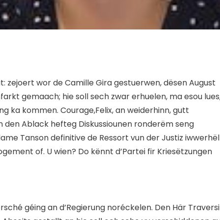
: zejoert wor de Camille Gira gestuerwen, dësen August
nfarkt gemaach; hie soll sech zwar erhuelen, ma esou lues
ung ka kommen. Courage,Felix, an weiderhinn, gutt
fen den Ablack hefteg Diskussiounen ronderëm seng
me Tanson definitive de Ressort vun der Justiz iwwerhëll
 logement of. U wien? Do kënnt d’Partei fir Kriesëtzungen
sché géing an d’Regierung noréckelen. Den Här Traversi