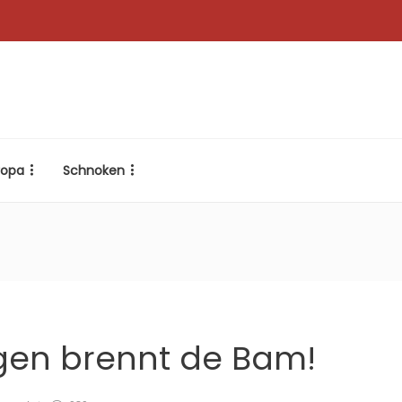
ropa
Schnoken
gen brennt de Bam!