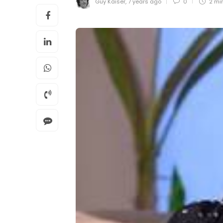
Guy Kaiser
,
7 years ago
0
2 mi