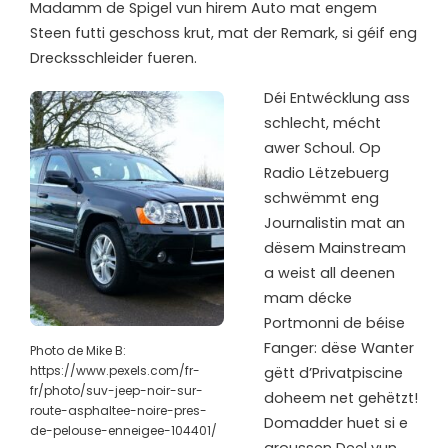
Madamm de Spigel vun hirem Auto mat engem
Steen futti geschoss krut, mat der Remark, si géif eng
Drecksschleider fueren.
Déi Entwécklung ass
schlecht, mécht
awer Schoul. Op
Radio Lëtzebuerg
schwëmmt eng
Journalistin mat an
dësem Mainstream
a weist all deenen
mam décke
Portmonni de béise
Fanger: dëse Wanter
Photo de Mike B:
https://www.pexels.com/fr-
gëtt d’Privatpiscine
fr/photo/suv-jeep-noir-sur-
doheem net gehëtzt!
route-asphaltee-noire-pres-
Domadder huet si e
de-pelouse-enneigee-104401/