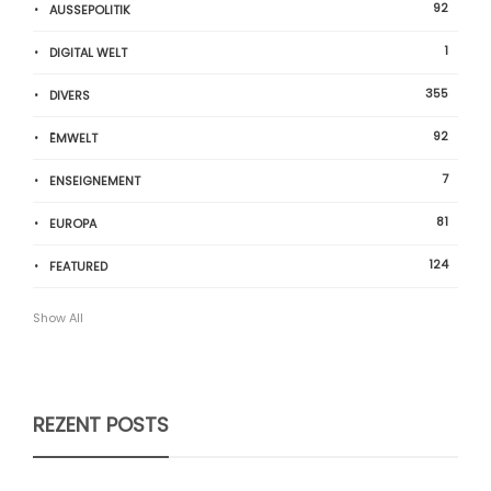
92
AUSSEPOLITIK
1
DIGITAL WELT
355
DIVERS
92
ËMWELT
7
ENSEIGNEMENT
81
EUROPA
124
FEATURED
Show All
REZENT POSTS