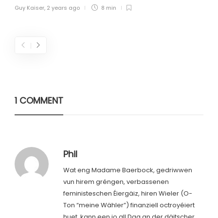
Guy Kaiser
,
2 years ago
8 min
1 COMMENT
Phil
Wat eng Madame Baerbock, gedriwwen
vun hirem gréngen, verbassenen
feministeschen Éiergäiz, hiren Wieler (O-
Ton “meine Wähler”) finanziell octroyéiert
huet, kann een jo all Dag an der däitscher