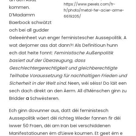
https://www.pexels.com/fr-
kommen.
fr/photo/metal-fer-acier-arme-
D’Madamm
6619205/
Baerbock schwätzt
och bei all gudder
Geleeënheet vun enger feministescher Aussepolitik. A
wat derjomer ass dat dann?! Als Definitioun hunn
ech dat heite fonnt:
Feministische Außenpolitik
basiert auf der Überzeugung, dass
Geschlechtergerechtigkeit und gleichberechtigte
Teilhabe Voraussetzung für nachhaltigen Frieden und
Sicherheit in der Welt sind.
Neen, wéi séiss! Do läit een
sech dach direkt an den Äerm. All d’Mënschen ginn zu
Bridder
a
Schwësteren.
Ech ginn dovunner aus, datt déi feministesch
Aussepolitik wäert déi richteg Wieder fannen fir déi
iwwer 50 Fraen, déi am Iran bei verschiddenen
Manifestatiounen ëm d’Liewe koumen. Et geet ëm e