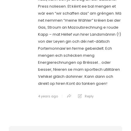
Press noliesen. Et kéint ee bal mengen et
wär een “wir schaffen das” am gréngen. Mä
net nemmen “meine Wähler” kréien bei der
Gas, Stroum an Mazoutsrechnung e roude
Kapp – mat Hëllef vun hirer Landsmännin (!)
von der Leyen gin och déi net-däitsch
Portemonnaie’en ferme gebeidelt. Ech
mengen ech schëcken meng
Energierechnungen op Bréissel… oder
besser, féieren se mam sportlech utilitären
Vehikel gläich dohinner. Kann dann och
direkt op hiren Kont do tanken goen!
4 years ago
Reply