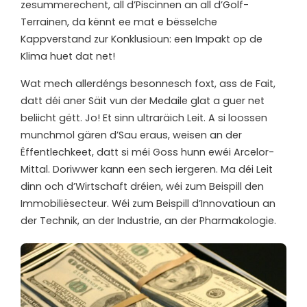
zesummerechent, all d’Piscinnen an all d’Golf-
Terrainen, da kënnt ee mat e bësselche
Kappverstand zur Konklusioun: een Impakt op de
Klima huet dat net!
W
at mech allerdéngs besonnesch foxt, ass de Fait,
datt déi aner Säit vun der Medaile glat a guer net
beliicht gëtt. Jo! Et sinn ultraräich Leit. A si loossen
munchmol gären d’Sau eraus, weisen an der
Ëffentlechkeet, datt si méi Goss hunn ewéi Arcelor-
Mittal. Doriwwer kann een sech iergeren. Ma déi Leit
dinn och d’Wirtschaft dréien, wéi zum Beispill den
Immobiliësecteur. Wéi zum Beispill d’Innovatioun an
der Technik, an der Industrie, an der Pharmakologie.