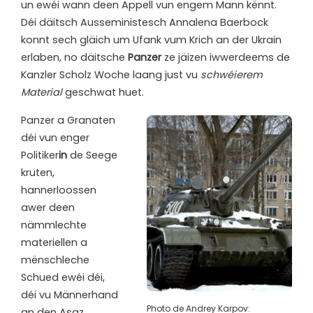
un ewéi wann deen Appell vun engem Mann kënnt.
Déi däitsch Ausseministesch Annalena Baerbock
konnt sech gläich um Ufank vum Krich an der Ukrain
erlaben, no däitsche
Panzer
ze jäizen iwwerdeems de
Kanzler Scholz Woche laang just vu
schwéierem
Material
geschwat huet.
Panzer a Granaten
déi vun enger
Politiker
in
de Seege
kruten,
hannerloossen
awer deen
nämmlechte
materiellen a
mënschleche
Schued ewéi déi,
déi vu Männerhand
Photo de Andrey Karpov:
an den Asaz