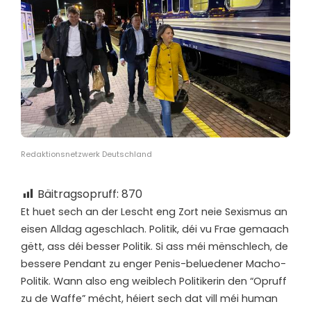
Redaktionsnetzwerk Deutschland
Bäitragsopruff:
870
E
t huet sech an der Lescht eng Zort neie Sexismus an
eisen Alldag ageschlach. Politik, déi vu Frae gemaach
gëtt, ass déi besser Politik. Si ass méi mënschlech, de
bessere Pendant zu enger Penis-beluedener Macho-
Politik. Wann also eng weiblech Politikerin den “Opruff
zu de Waffe” mécht, héiert sech dat vill méi human