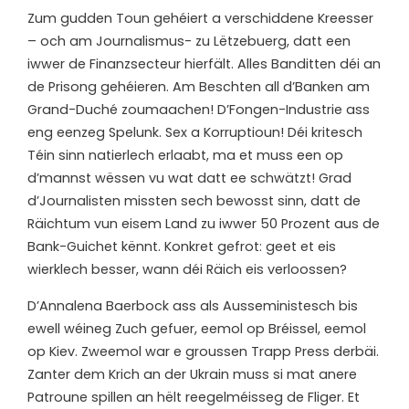
Zum gudden Toun gehéiert a verschiddene Kreesser
– och am Journalismus- zu Lëtzebuerg, datt een
iwwer de Finanzsecteur hierfält. Alles Banditten déi an
de Prisong gehéieren. Am Beschten all d’Banken am
Grand-Duché zoumaachen! D’Fongen-Industrie ass
eng eenzeg Spelunk. Sex a Korruptioun! Déi kritesch
Téin sinn natierlech erlaabt, ma et muss een op
d’mannst wëssen vu wat datt ee schwätzt! Grad
d’Journalisten missten sech bewosst sinn, datt de
Räichtum vun eisem Land zu iwwer 50 Prozent aus de
Bank-Guichet kënnt. Konkret gefrot: geet et eis
wierklech besser, wann déi Räich eis verloossen?
D’Annalena Baerbock ass als Ausseministesch bis
ewell wéineg Zuch gefuer, eemol op Bréissel, eemol
op Kiev. Zweemol war e groussen Trapp Press derbäi.
Zanter dem Krich an der Ukrain muss si mat anere
Patroune spillen an hëlt reegelméisseg de Fliger. Et