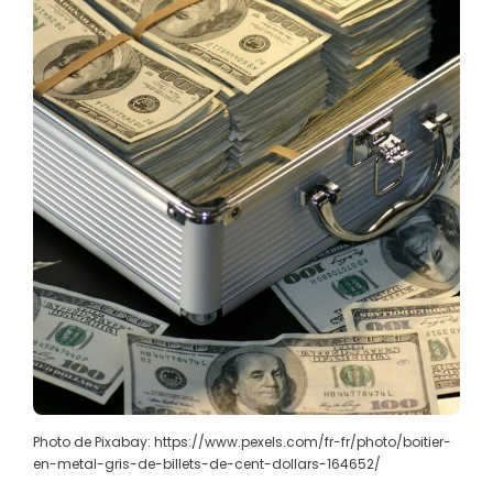
Photo de Pixabay: https://www.pexels.com/fr-fr/photo/boitier-
en-metal-gris-de-billets-de-cent-dollars-164652/