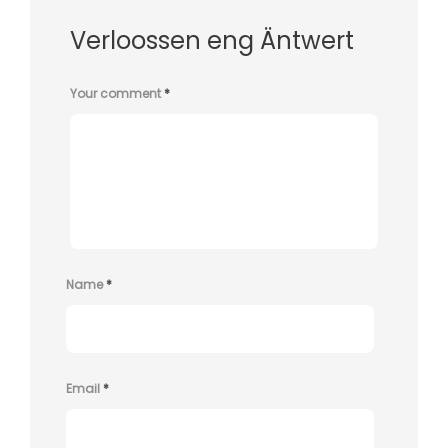
Verloossen eng Äntwert
Your comment
*
Name
*
Email
*