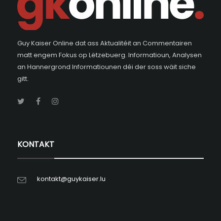
Guy Kaiser Online dat ass Aktualitéit an Commentairen
matt engem Fokus op Lëtzebuerg. Informatioun, Analysen
an Hannergrond Informatiounen déi der soss wäit siche
gitt.
KONTAKT
kontakt@guykaiser.lu