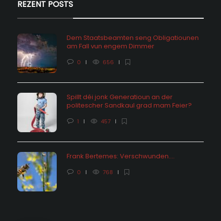
REZENT POSTS
Dem Staatsbeamten seng Obligatiounen
am Fall vun engem Dimmer
0
656
Spillt déi jonk Generatioun an der
politescher Sandkaul grad mam Feier?
1
457
Frank Bertemes: Verschwunden….
0
768