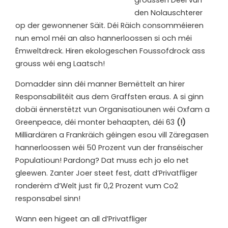
groussen Deel vun
den Nolauschterer
op der gewonnener Säit. Déi Räich consomméieren
nun emol méi an also hannerloossen si och méi
Ëmweltdreck. Hiren ekologeschen Foussofdrock ass
grouss wéi eng Laatsch!
Domadder sinn déi manner Bemëttelt an hirer
Responsabilitéit aus dem Graffsten eraus. A si ginn
dobäi ënnerstëtzt vun Organisatiounen wéi Oxfam a
Greenpeace, déi monter behaapten, déi 63
(!)
Milliardären a Frankräich géingen esou vill Zäregasen
hannerloossen wéi 50 Prozent vun der franséischer
Populatioun! Pardong? Dat muss ech jo elo net
gleewen. Zanter Joer steet fest, datt d’Privatfliger
ronderëm d’Welt just fir 0,2 Prozent vum Co2
responsabel sinn!
Wann een higeet an all d’Privatfliger