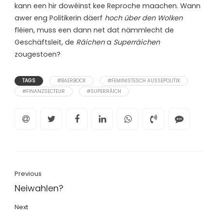
kann een hir dowéinst kee Reproche maachen. Wann
awer eng Politikerin däerf
hoch über den Wolken
fléien, muss een dann net dat nämmlecht de
Geschäftsleit, de
Räichen
a
Superräichen
zougestoen?
TAGS
#BAERBOCK
#FEMINISTESCH AUSSEPOLITIK
#FINANZSECTEUR
#SUPERRÄICH
Previous
Neiwahlen?
Next