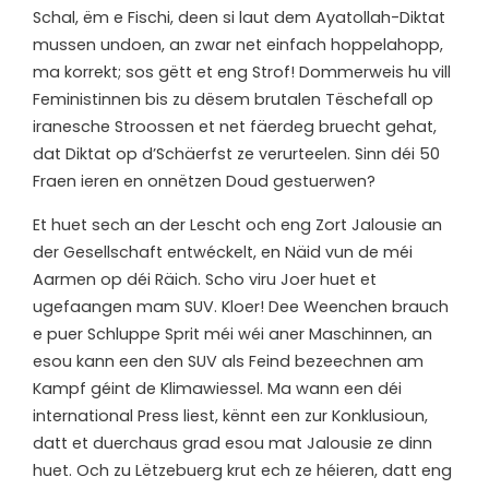
Schal, ëm e Fischi, deen si laut dem Ayatollah-Diktat
mussen undoen, an zwar net einfach hoppelahopp,
ma korrekt; sos gëtt et eng Strof! Dommerweis hu vill
Feministinnen bis zu dësem brutalen Tëschefall op
iranesche Stroossen et net fäerdeg bruecht gehat,
dat Diktat op d’Schäerfst ze verurteelen. Sinn déi 50
Fraen ieren en onnëtzen Doud gestuerwen?
E
t huet sech an der Lescht och eng Zort Jalousie an
der Gesellschaft entwéckelt, en Näid vun de méi
Aarmen op déi Räich. Scho viru Joer huet et
ugefaangen mam SUV. Kloer! Dee Weenchen brauch
e puer Schluppe Sprit méi wéi aner Maschinnen, an
esou kann een den SUV als Feind bezeechnen am
Kampf géint de Klimawiessel. Ma wann een déi
international Press liest, kënnt een zur Konklusioun,
datt et duerchaus grad esou mat Jalousie ze dinn
huet. Och zu Lëtzebuerg krut ech ze héieren, datt eng