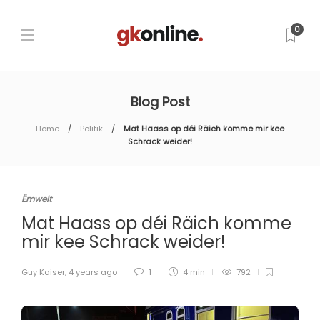
0
Blog Post
Home
Politik
Mat Haass op déi Räich komme mir kee
Schrack weider!
Ëmwelt
Mat Haass op déi Räich komme
mir kee Schrack weider!
Guy Kaiser
,
4 years ago
1
4 min
792