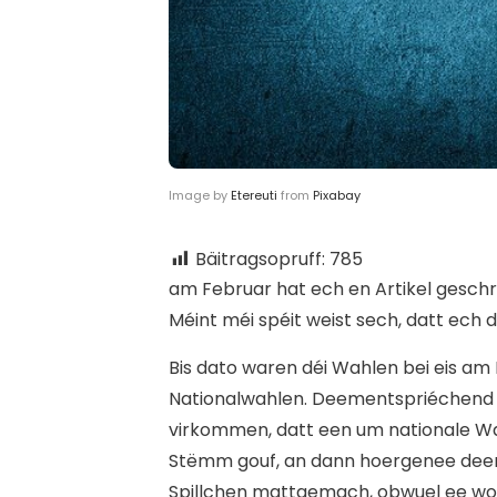
Image by
Etereuti
from
Pixabay
Bäitragsopruff:
785
a
m Februar hat ech en Artikel gesch
Méint méi spéit weist sech, datt ech
Bis dato waren déi Wahlen bei eis 
Nationalwahlen. Deementspriéchend g
virkommen, datt een um nationale W
Stëmm gouf, an dann hoergenee deen
Spillchen mattgemach, obwuel ee woss