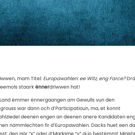
riwwen, mam Titel:
Europawahlen: ee Witz, eng Farce?
Drä
 deemols staark
ënner
driwwen hat!
am Land ëmmer ënnergaangen am Gewulls vun den
rouss war dann och d’Participatioun, ma, et konnt
ahlziedel deenen engen an deenen anere Kandidaten en
en nämmlechten fir d’Europawahlen. Dacks huet een da
t: den Här “x” oder d’Madame “y” gi jo bestëmmt Ministe