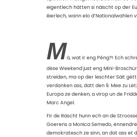
eigentlech hätten si näischt op der 
éierlech, wann elo d’Nationalwahlen
M
ä, wat ir eng Péng?! Ech schr
dëse Weekend just eng Mini-Broschür v
streiden, ma op der leschter Säit gëtt
verdanken ass, datt den 9. Mee zu Lëtz
Europa ze denken, a virop un de Fridde
Marc Angel.
Fir de Räscht hunn ech an de Stroossen
Goerens a Monica Semedo, ënnendrënn
demokratesch ze sinn, an dat ass et