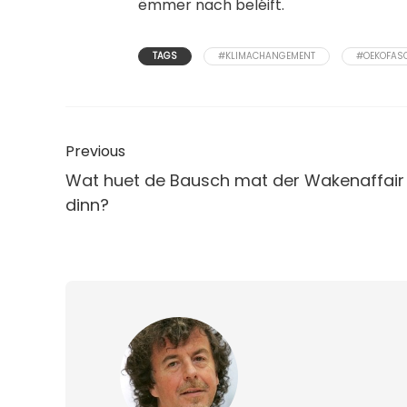
ëmmer nach beléift.
TAGS
#KLIMACHANGEMENT
#OEKOFAS
Previous
Wat huet de Bausch mat der Wakenaffair
dinn?