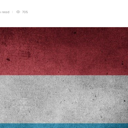
n
read
705