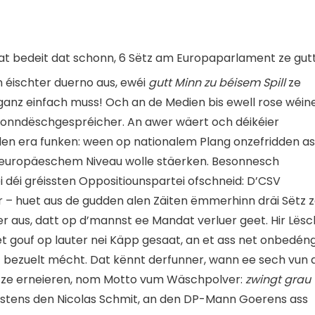
at bedeit dat schonn, 6 Sëtz am Europaparlament ze gut
en éischter duerno aus, ewéi
gutt Minn zu béisem Spill
ze
ganz einfach muss! Och an de Medien bis ewell rose wéin
ir Ronndëschgespréicher. An awer wäert och déikéier
len era funken: ween op nationalem Plang onzefridden as
 europäeschem Niveau wolle stäerken. Besonnesch
i déi gréissten Oppositiounspartei ofschneid: D’CSV
– huet aus de gudden alen Zäiten ëmmerhinn dräi Sëtz 
r aus, datt op d’mannst ee Mandat verluer geet. Hir Lësc
et gouf op lauter nei Käpp gesaat, an et ass net onbedén
 bezuelt mécht. Dat kënnt derfunner, wann ee sech vun 
utt ze erneieren, nom Motto vum Wäschpolver:
zwingt grau
éinstens den Nicolas Schmit, an den DP-Mann Goerens ass