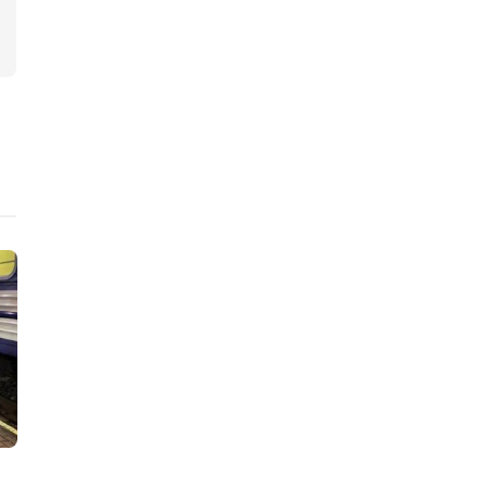
Aussepolitik
Innepolitik
Gaston Vogel: LA BARBARIE –
Ugepisst!