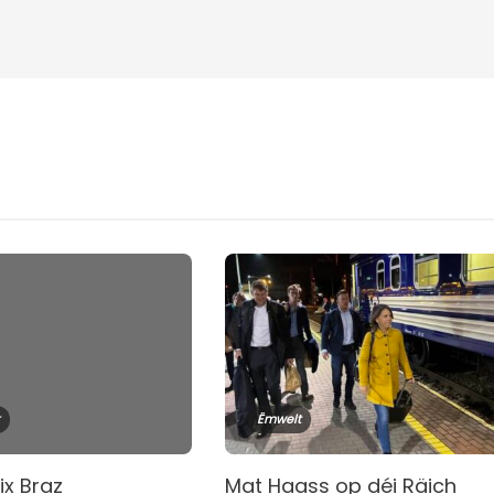
Ëmwelt
lix Braz
Mat Haass op déi Räich