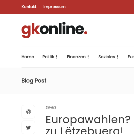
Kontakt
Impressum
Home
Politik
Finanzen
Soziales
Eu
Blog Post
Divers
Europawahlen? D
zu Lëtzebuerg!