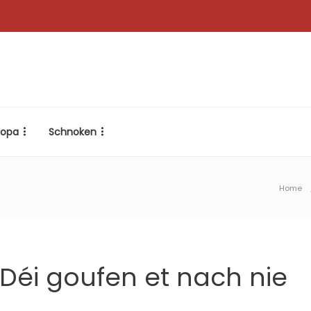
ropa
Schnoken
Home
éi goufen et nach nie