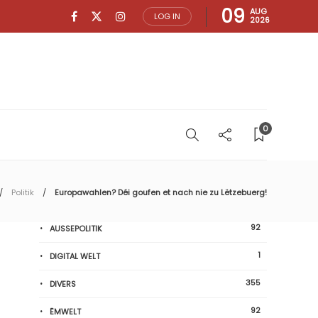
09
AUG
LOG IN
2026
0
Politik
Europawahlen? Déi goufen et nach nie zu Lëtzebuerg!
92
AUSSEPOLITIK
1
DIGITAL WELT
355
DIVERS
92
ËMWELT