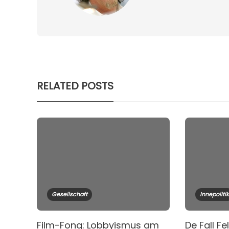
RELATED POSTS
Gesellschaft
Innepolitik
Film-Fong: Lobbyismus am
De Fall Fe