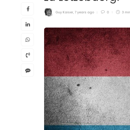
Guy Kaiser
,
7 years ago
0
3 mi