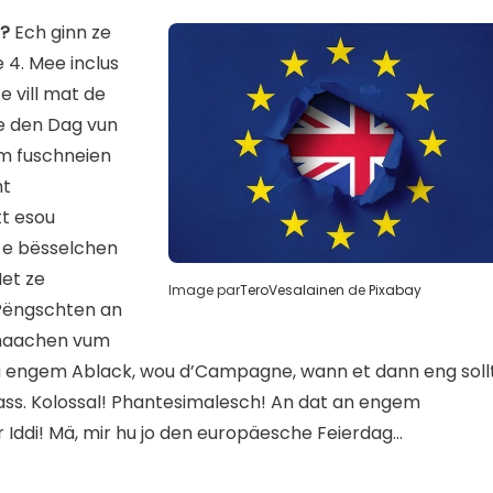
g?
Ech ginn ze
 4. Mee inclus
e vill mat de
ee den Dag vun
um fuschneien
ht
tt esou
r e bësselchen
Net ze
Image par
TeroVesalainen
de
Pixabay
 Pëngschten an
 maachen vum
u engem Ablack, wou d’Campagne, wann et dann eng soll
 ass. Kolossal! Phantesimalesch! An dat an engem
Iddi! Mä, mir hu jo den europäesche Feierdag…