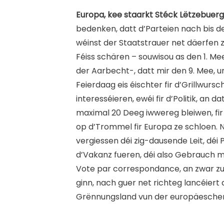
Europa, kee staarkt Stéck Lëtzebuer
bedenken, datt d’Parteien nach bis de
wéinst der Staatstrauer net däerfen z
Féiss schären – souwisou as den 1. M
der Aarbecht-, datt mir den 9. Mee, 
Feierdaag eis éischter fir d’Grillwursc
interesséieren, ewéi fir d’Politik, an da
maximal 20 Deeg iwwereg bleiwen, fi
op d’Trommel fir Europa ze schloen. 
vergiessen déi zig-dausende Leit, déi
d’Vakanz fueren, déi also Gebrauch
Vote par correspondance, an zwar z
ginn, nach guer net richteg lancéiert
Grënnungsland vun der europäescher 