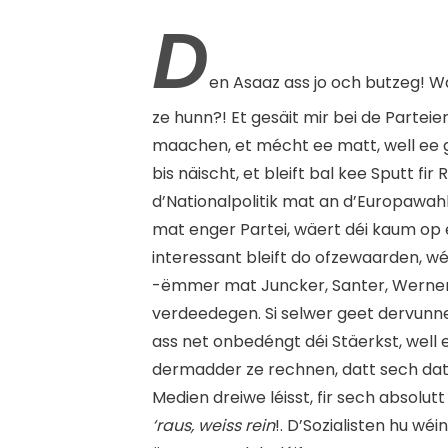
D
en Asaaz ass jo och butzeg! W
ze hunn?! Et gesäit mir bei de Partei
maachen, et mécht ee matt, well ee 
bis näischt, et bleift bal kee Sputt f
d’Nationalpolitik mat an d’Europawah
mat enger Partei, wäert déi kaum op
interessant bleift do ofzewaarden, wé
-ëmmer mat Juncker, Santer, Werner 
verdeedegen. Si selwer geet dervunne
ass net onbedéngt déi Stäerkst, well 
dermadder ze rechnen, datt sech dat
Medien dreiwe léisst, fir sech absol
‘raus, weiss rein
!. D’Sozialisten hu w