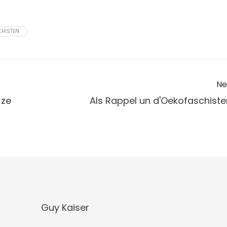
CHISTEN
Ne
 ze
Als Rappel un d'Oekofaschiste
Guy Kaiser