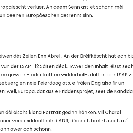
Europalëscht verluer. An deem Sënn ass et schonn méi
 vun deenen Europäeschen getrennt sinn.
eiwen dës Zeilen Enn Abrëll. An der Bréifkëscht hat ech bi
un der LSAP- 12 Säiten déck. Iwwer den Inhalt léisst sec
 ee gewuer – oder kritt ee widderholl-, datt et der LSAP z
ebuerg en neie Feierdaag ass, e fräien Dag also fir un
n; well, Europa, dat ass e Friddensprojet, seet de Kandida
 déi éischt kleng Portrait gesinn hänken, vill Charel
er verschiddentlech d’ADR, déi sech bretzt, nach méi
 dann awer och schonn.