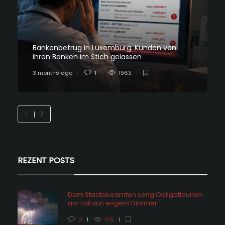
Bankenbetrug in Luxemburg: Kunden von
ihren Banken im Stich gelassen
3 months ago
1
1963
REZENT POSTS
Dem Staatsbeamten seng Obligatiounen
am Fall vun engem Dimmer
0
615