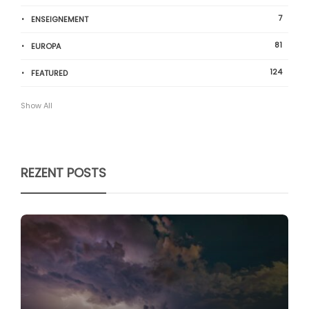
7
ENSEIGNEMENT
81
EUROPA
124
FEATURED
Show All
REZENT POSTS