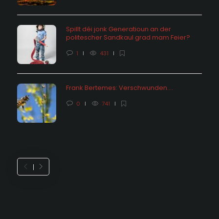
Spillt déi jonk Generatioun an der
politescher Sandkaul grad mam Feier?
1
431
Frank Bertemes: Verschwunden….
0
741