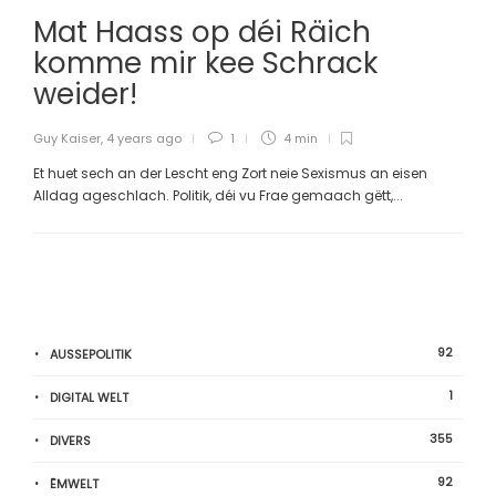
Mat Haass op déi Räich
komme mir kee Schrack
weider!
Guy Kaiser
,
4 years ago
1
4 min
Et huet sech an der Lescht eng Zort neie Sexismus an eisen
Alldag ageschlach. Politik, déi vu Frae gemaach gëtt,...
92
AUSSEPOLITIK
1
DIGITAL WELT
355
DIVERS
92
ËMWELT