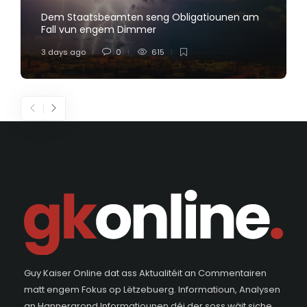
Dem Staatsbeamten seng Obligatiounen am
Fall vun engem Dimmer
3 days ago
0
615
Guy Kaiser Online dat ass Aktualitéit an Commentairen
matt engem Fokus op Lëtzebuerg. Informatioun, Analysen
an Hannergrond Informatiounen déi der soss wäit siche