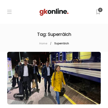
0
Tag:
Superräich
Home
Superräich
Ëmwelt