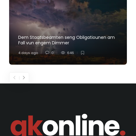
Dem Staatsbeamten seng Obligatiounen am
Fall vun engem Dimmer
4 days ago
0
646