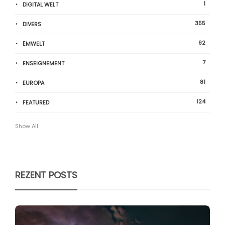
1
DIGITAL WELT
355
DIVERS
92
ËMWELT
7
ENSEIGNEMENT
81
EUROPA
124
FEATURED
Show All
REZENT POSTS