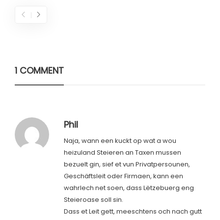
1 COMMENT
Phil
Naja, wann een kuckt op wat a wou
heizuland Steieren an Taxen mussen
bezuelt gin, sief et vun Privatpersounen,
Geschäftsleit oder Firmaen, kann een
wahrlech net soen, dass Lëtzebuerg eng
Steieroase soll sin.
Dass et Leit gett, meeschtens och nach gutt