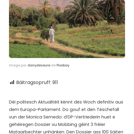
Image par
danydeseure
de
Pixabay
Bäitragsopruff:
911
D
éi politesch Aktualitéit kënnt dës Woch definitiv aus
dem Europa-Parlament. Do gouf et den Tëschefall
vun der Monica Semedo: d’DP-Vertriederin huet e
gehéiregen Dossier vu Mobbing géint 3 fréier
Mataarbechter unhänken. Den Dossier ass 100 Säiten