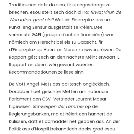
Traditiounen dofir do sinn, fir si engesdaags ze
briechen, esou stellt sech dach d’Fro:
firwat virun de
Won lafen, grad elo?
Well eis Finanzplaz ass um
Punkt, eng Zensur ausgestallt ze kréien. Dee
verhasste GAFI (groupe d’action financière) war
nämlech am Hierscht bei eis zu Gaascht, fir
d’Finanzplaz op Häerz an Nieren ze iwwerpréiwen. De
Rapport gëtt sech an den nächste Méint erwaart. E
Rapport an deem wéi gewinnt wäerten
Recommandatiounen ze liese sinn.
De Vott Angel-Metz ass politesch onglécklech.
Dorobber huet gëschter Mëtten am nationale
Parlament den CSV-Vertrieder Laurent Mosar
higewisen.
Schweigen der Lämmer
op de
Regierungsbänken, ma et héiert een hannert de
Kulissen, datt et domadder net gedoen ass. An der
Politik ass d’Nospill bekanntlech dacks grad esou