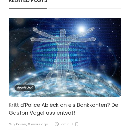
RELATED POSTS
Gesellschaft
Kritt d’Police Abléck an eis Bankkonten? De
Gaston Vogel ass entsat!
Guy Kaiser
,
6 years ago
7 min