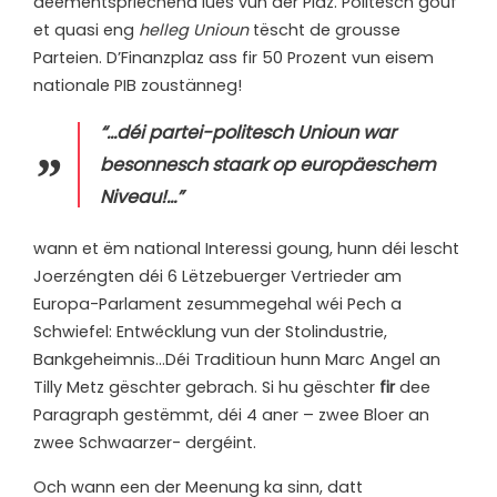
deementspriechend lues vun der Plaz. Politesch gouf
et quasi eng
helleg Unioun
tëscht de grousse
Parteien. D’Finanzplaz ass fir 50 Prozent vun eisem
nationale PIB zoustänneg!
“…déi partei-politesch Unioun war
besonnesch staark op europäeschem
Niveau!…”
w
ann et ëm national Interessi goung, hunn déi lescht
Joerzéngten déi 6 Lëtzebuerger Vertrieder am
Europa-Parlament zesummegehal wéi Pech a
Schwiefel: Entwécklung vun der Stolindustrie,
Bankgeheimnis…Déi Traditioun hunn Marc Angel an
Tilly Metz gëschter gebrach. Si hu gëschter
fir
dee
Paragraph gestëmmt, déi 4 aner – zwee Bloer an
zwee Schwaarzer- dergéint.
Och wann een der Meenung ka sinn, datt