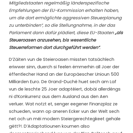
Mitgliedstaaten regelmäßig länderspezifische
Empfehlungen der EU-Kommission erhalten haben,
um die dort ermöglichte aggressiven Steuerplanung
zu unterbinden“, so die Stellungnahme, in der das
Parlament dann dafür plädiert, diese EU-Staaten
„als
Steueroasen anzusehen, bis wesentliche
Steuerreformen dort durchgeführt werden“
.
D’Zäiten vun de Steieroasen missten tatsächlech
eriwwer sinn, duerch si feelen ëmmerhin all Joer der
ëffentlecher Hand an der Europäescher Unioun 500
Milliarden Euro. De Grand-Duché huet sech am Laf
vun de leschte 25 Joer adaptéiert, dobäi allerdéngs
ni d’Konkurrenz aus dem Ausland aus den Aen
verluer. Wat notzt et, senger eegener Finanzplaz ze
schueden, wann op aneren Ecker vun der Welt sech
net och un méi modern Steiergerechtegkeet gehale
gëtt?!. D’Adaptatiounen koumen also