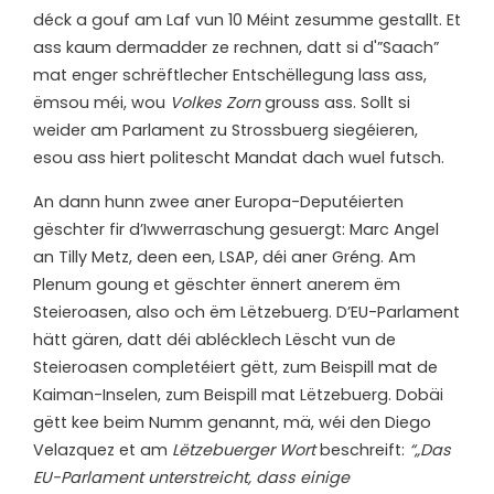
déck a gouf am Laf vun 10 Méint zesumme gestallt. Et
ass kaum dermadder ze rechnen, datt si d'”Saach”
mat enger schrëftlecher Entschëllegung lass ass,
ëmsou méi, wou
Volkes Zorn
grouss ass. Sollt si
weider am Parlament zu Strossbuerg siegéieren,
esou ass hiert politescht Mandat dach wuel futsch.
An dann hunn zwee aner Europa-Deputéierten
gëschter fir d’Iwwerraschung gesuergt: Marc Angel
an Tilly Metz, deen een, LSAP, déi aner Gréng. Am
Plenum goung et gëschter ënnert anerem ëm
Steieroasen, also och ëm Lëtzebuerg. D’EU-Parlament
hätt gären, datt déi ablécklech Lëscht vun de
Steieroasen completéiert gëtt, zum Beispill mat de
Kaiman-Inselen, zum Beispill mat Lëtzebuerg. Dobäi
gëtt kee beim Numm genannt, mä, wéi den Diego
Velazquez et am
Lëtzebuerger Wort
beschreift:
“„Das
EU-Parlament unterstreicht, dass einige