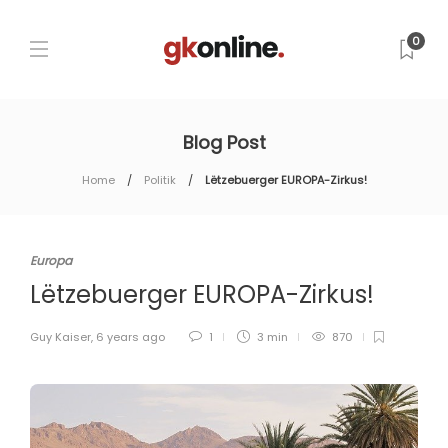
0
Blog Post
Home
Politik
Lëtzebuerger EUROPA-Zirkus!
Europa
Lëtzebuerger EUROPA-Zirkus!
Guy Kaiser
,
6 years ago
1
3 min
870