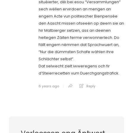
situéierter, déi bei esou “Versammlungen”
sech wëllen ervirdoen an mengen an
engem Acte vun politescher Bienpensée
den Aascht missen ofseeën op deem sie an
hir Matbierger setzen, ass an deenen
heitegen Zäiten ferme verwonnerlech. Do
fällt engem nëmmen dat Sprachwuert an,
“Nur die dümmsten Schafe wählen ihre
Schlächter selbst”.
Dat selwecht zielt iwweregens och fir
d’Steierrecetten vum Duerchgangstrafick.
6 years ago
Reply