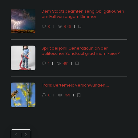
Dem Staatsbeamten seng Obligatiounen
am Fall vun engem Dimmer
0
646
Spillt déi jonk Generatioun an der
politescher Sandkaul grad mam Feier?
1
451
Frank Bertemes: Verschwunden….
0
759