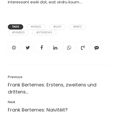
interessant ewéi dat, wat virdru koum….
TAGS
#ANGEL
#GAFI
#METZ
#SEMEDO
#STEIEROAS
Previous
Frank Bertemes: Erstens, zweitens und
drittens…
Next
Frank Bertemes: Naivitéit?