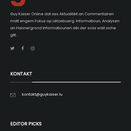
Guy Kaiser Online dat ass Aktualitéit an Commentairen
matt engem Fokus op Lëtzebuerg. Informatioun, Analysen
an Hannergrond Informatiounen déi der soss wäit siche
gitt.
KONTAKT
kontakt@guykaiser.lu
EDITOR PICKS