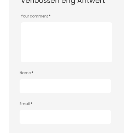
Verloossen eng Äntwert
Your comment
*
Name
*
Email
*