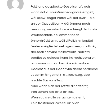
Fakt: eng gespléckte Gesellschaft, och
wann dat vu sou Munchen ignoréiert gëtt,
wéi bspw. enger Partei wéi der LSAP – elo
an der Oppositioun – déi ëmmer nach
berodungsresistent ze si schéngt. Trotz alle
Wouerechten, déi ëmmer nach
ënnerdréckt ginn, wëll d’Politik hir kapital
Feeler méigléchst net agestoen, an all déi,
déi sech net vum Mainstream-Narrativ
beaflosse gelooss hunn, hu recht behalen,
och wann – an do beméie mir mol ee
Gedicht aus der Fieder vun deem herrleche
Joachim Ringelnatz , si…liest w.eg. dee
leschte Saz vum Text:
“Und wenn sich der Letzte dir entfernt,
Von denen, die einst dir lieb,
Wenn du sie alle verachten gelernt,
Kein tröstender Zweifel dir blieb.