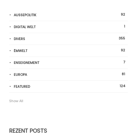
92
AUSSEPOLITIK
1
DIGITAL WELT
355
DIVERS
92
ËMWELT
7
ENSEIGNEMENT
81
EUROPA
124
FEATURED
Show All
REZENT POSTS