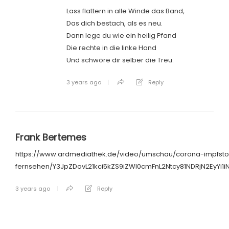
Lass flattern in alle Winde das Band,
Das dich bestach, als es neu.
Dann lege du wie ein heilig Pfand
Die rechte in die linke Hand
Und schwöre dir selber die Treu.
3 years ago
Reply
Frank Bertemes
https://www.ardmediathek.de/video/umschau/corona-impfstoff
fernsehen/Y3JpZDovL21kci5kZS9iZWl0cmFnL2Ntcy81NDRjN2EyYi1
3 years ago
Reply