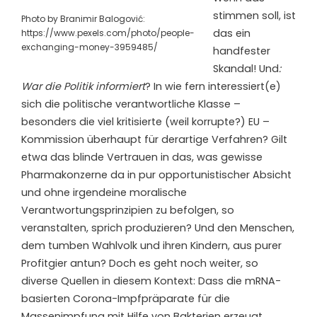
stimmen soll, ist
Photo by Branimir Balogović:
das ein
https://www.pexels.com/photo/people-
exchanging-money-3959485/
handfester
Skandal! Und
:
War die Politik informiert
? In wie fern interessiert(e)
sich die politische verantwortliche Klasse –
besonders die viel kritisierte (weil korrupte?) EU –
Kommission überhaupt für derartige Verfahren? Gilt
etwa das blinde Vertrauen in das, was gewisse
Pharmakonzerne da in pur opportunistischer Absicht
und ohne irgendeine moralische
Verantwortungsprinzipien zu befolgen, so
veranstalten, sprich produzieren? Und den Menschen,
dem tumben Wahlvolk und ihren Kindern, aus purer
Profitgier antun? Doch es geht noch weiter, so
diverse Quellen in diesem Kontext: Dass die mRNA-
basierten Corona-Impfpräparate für die
Massenimpfung mit Hilfe von Bakterien erzeugt