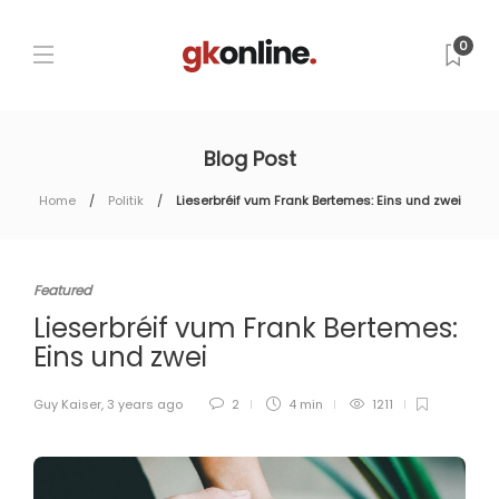
0
Blog Post
Home
Politik
Lieserbréif vum Frank Bertemes: Eins und zwei
Featured
Lieserbréif vum Frank Bertemes:
Eins und zwei
Guy Kaiser
,
3 years ago
2
4 min
1211