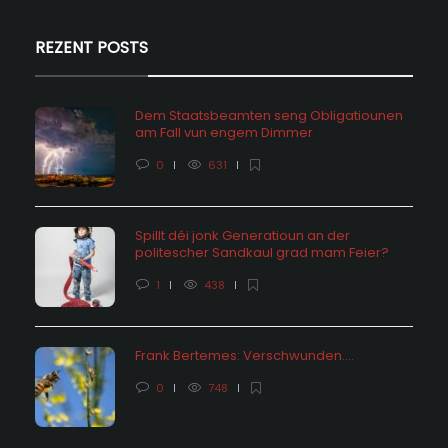
REZENT POSTS
Dem Staatsbeamten seng Obligatiounen
am Fall vun engem Dimmer
0
631
Spillt déi jonk Generatioun an der
politescher Sandkaul grad mam Feier?
1
438
Frank Bertemes: Verschwunden….
0
748