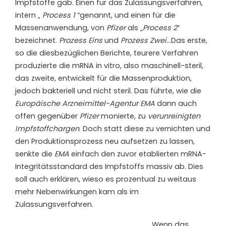
Impfstoffe gab. Einen für das Zulassungsverfahren,
intern „
Process 1
“genannt, und einen für die
Massenanwendung, von
Pfizer
als „
Process 2
“
bezeichnet.
Prozess Eins
und
Prozess Zwei
…Das erste,
so die diesbezüglichen Berichte, teurere Verfahren
produzierte die mRNA in vitro, also maschinell-steril,
das zweite, entwickelt für die Massenproduktion,
jedoch bakteriell und nicht steril. Das führte, wie die
Europäische Arzneimittel-Agentur EMA
dann auch
offen gegenüber
Pfizer
monierte, zu
verunreinigten
Impfstoffchargen
. Doch statt diese zu vernichten und
den Produktionsprozess neu aufsetzen zu lassen,
senkte die
EMA
einfach den zuvor etablierten mRNA-
Integritätsstandard des Impfstoffs massiv ab. Dies
soll auch erklären, wieso es prozentual zu weitaus
mehr Nebenwirkungen kam als im
Zulassungsverfahren.
Wenn das