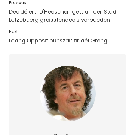
Previous
Decidéiert! D'Heeschen gëtt an der Stad
Lëtzebuerg gréisstendeels verbueden
Next
Laang Oppositiounszäit fir déi Gréng!