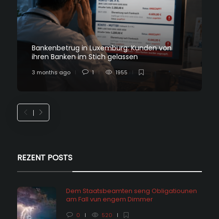
Bankenbetrug in Luxemburg: Kunden von
ihren Banken im Stich gelassen
3 months ago
1
1955
REZENT POSTS
Dem Staatsbeamten seng Obligatiounen
am Fall vun engem Dimmer
0
520