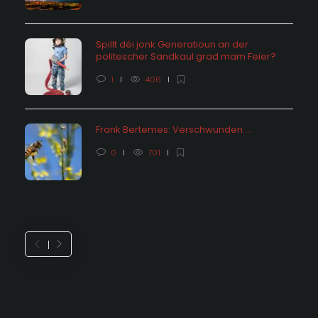
Spillt déi jonk Generatioun an der
politescher Sandkaul grad mam Feier?
1
406
Frank Bertemes: Verschwunden….
0
701