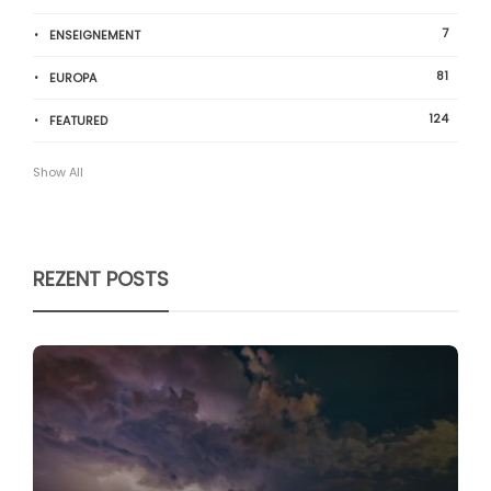
7
ENSEIGNEMENT
81
EUROPA
124
FEATURED
Show All
REZENT POSTS