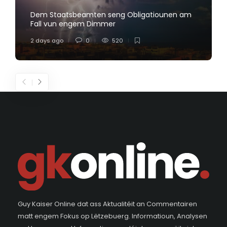
Dem Staatsbeamten seng Obligatiounen am
Fall vun engem Dimmer
2 days ago
0
520
Guy Kaiser Online dat ass Aktualitéit an Commentairen
matt engem Fokus op Lëtzebuerg. Informatioun, Analysen