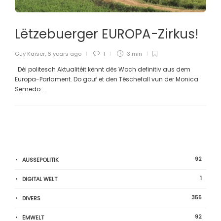
Lëtzebuerger EUROPA-Zirkus!
Guy Kaiser
,
6 years ago
1
3 min
Déi politesch Aktualitéit kënnt dës Woch definitiv aus dem
Europa-Parlament. Do gouf et den Tëschefall vun der Monica
Semedo:...
92
AUSSEPOLITIK
1
DIGITAL WELT
355
DIVERS
92
ËMWELT