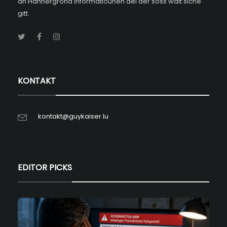
an Hannergrond Informatiounen déi der soss wäit siche
gitt.
KONTAKT
kontakt@guykaiser.lu
EDITOR PICKS