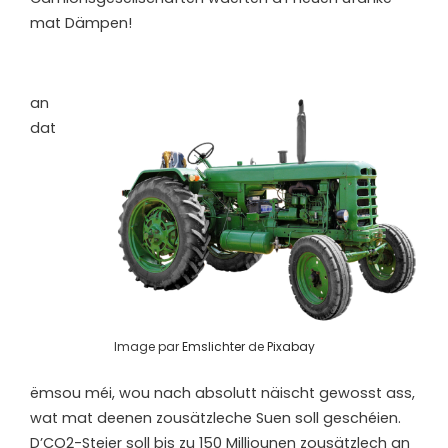
mat Dämpen!
a
n
dat
Image par
Emslichter
de
Pixabay
ëmsou méi, wou nach absolutt näischt gewosst ass,
wat mat deenen zousätzleche Suen soll geschéien.
D’CO2-Steier soll bis zu 150 Milliounen zousätzlech an