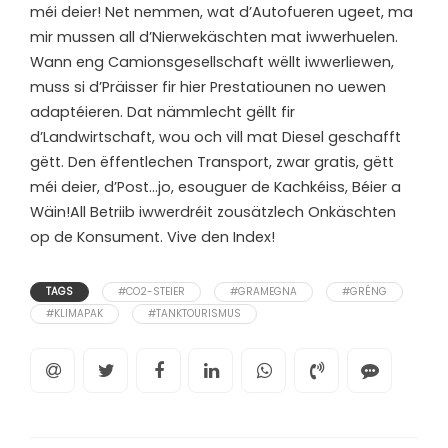
méi deier! Net nemmen, wat d’Autofueren ugeet, ma
mir mussen all d’Nierwekäschten mat iwwerhuelen.
Wann eng Camionsgesellschaft wëllt iwwerliewen,
muss si d’Präisser fir hier Prestatiounen no uewen
adaptéieren. Dat nämmlecht gëllt fir
d’Landwirtschaft, wou och vill mat Diesel geschafft
gëtt. Den ëffentlechen Transport, zwar gratis, gëtt
méi deier, d’Post…jo, esouguer de Kachkéiss, Béier a
Wäin!All Betriib iwwerdréit zousätzlech Onkäschten
op de Konsument. Vive den Index!
TAGS
#CO2-STEIER
#GRAMEGNA
#GRÉNG
#KLIMAPAK
#TANKTOURISMUS