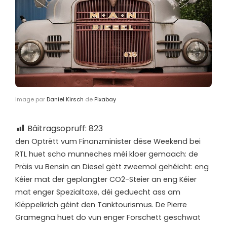
Image par
Daniel Kirsch
de
Pixabay
Bäitragsopruff:
823
d
en Optrëtt vum Finanzminister dëse Weekend bei
RTL huet scho munneches méi kloer gemaach: de
Präis vu Bensin an Diesel gëtt zweemol gehéicht: eng
Kéier mat der geplangter CO2-Steier an eng Kéier
mat enger Spezialtaxe, déi geduecht ass am
Klëppelkrich géint den Tanktourismus. De Pierre
Gramegna huet do vun enger Forschett geschwat