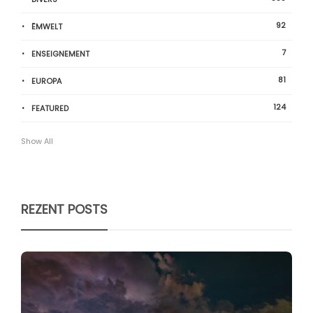
92
ËMWELT
7
ENSEIGNEMENT
81
EUROPA
124
FEATURED
Show All
REZENT POSTS