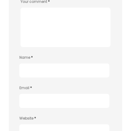
Your comment
*
Name
*
Email
*
Website
*