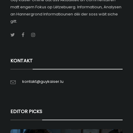
matt engem Fokus op Lëtzebuerg. Informatioun, Analysen
an Hannergrond Informatiounen déi der soss wäit siche
gitt.
KONTAKT
kontakt@guykaiser.lu
EDITOR PICKS