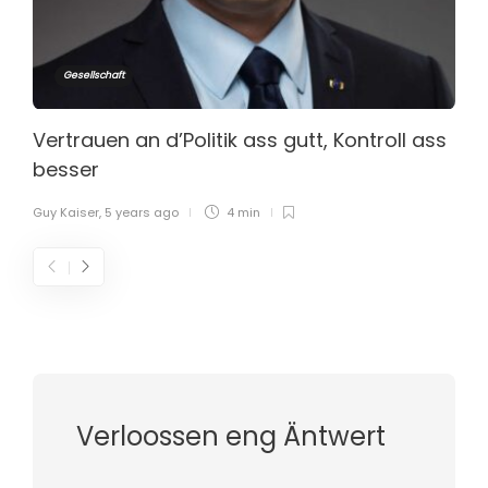
Gesellschaft
Vertrauen an d’Politik ass gutt, Kontroll ass
besser
Guy Kaiser
,
5 years ago
4 min
Verloossen eng Äntwert