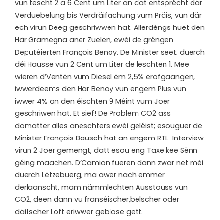
vun tëscht 2 a 6 Cent um Liter an dat entsprécht där
Verduebelung bis Verdräifachung vum Präis, vun där
ech virun Deeg geschriwwen hat. Allerdéngs huet den
Här Gramegna aner Zuelen, ewéi de gréngen
Deputéierten François Benoy. De Minister seet, duerch
déi Hausse vun 2 Cent um Liter de leschten 1. Mee
wieren d’Ventën vum Diesel ëm 2,5% erofgaangen,
iwwerdeems den Här Benoy vun engem Plus vun
iwwer 4% an den éischten 9 Méint vum Joer
geschriwen hat. Et sief! De Problem CO2 ass
domatter alles aneschters ewéi geléist; esouguer de
Minister François Bausch hat an engem RTL-Interview
virun 2 Joer gemengt, datt esou eng Taxe kee Sënn
géing maachen. D’Camion fueren dann zwar net méi
duerch Lëtzebuerg, ma awer nach ëmmer
derlaanscht, mam nämmlechten Ausstouss vun
CO2, deen dann vu franséischer,belscher oder
däitscher Loft eriwwer geblose gëtt.