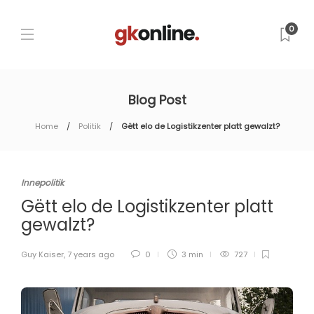
0
Blog Post
Home
Politik
Gëtt elo de Logistikzenter platt gewalzt?
Innepolitik
Gëtt elo de Logistikzenter platt
gewalzt?
Guy Kaiser
,
7 years ago
0
3 min
727