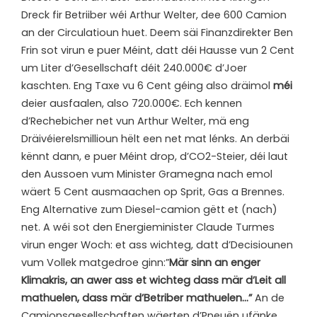
Dreck fir Betriiber wéi Arthur Welter, dee 600 Camion
an der Circulatioun huet. Deem säi Finanzdirekter Ben
Frin sot virun e puer Méint, datt déi Hausse vun 2 Cent
um Liter d’Gesellschaft déit 240.000€ d’Joer
kaschten. Eng Taxe vu 6 Cent géing also dräimol
méi
deier ausfaalen, also 720.000€. Ech kennen
d’Rechebicher net vun Arthur Welter, mä eng
Dräivéierelsmillioun hëlt een net mat lénks. An derbäi
kënnt dann, e puer Méint drop, d’CO2-Steier, déi laut
den Aussoen vum Minister Gramegna nach emol
wäert 5 Cent ausmaachen op Sprit, Gas a Brennes.
Eng Alternative zum Diesel-camion gëtt et (nach)
net. A wéi sot den Energieminister Claude Turmes
virun enger Woch: et ass wichteg, datt d’Decisiounen
vum Vollek matgedroe ginn:”
Mär sinn an enger
Klimakris, an awer ass et wichteg dass mär d’Leit all
mathuelen, dass mär d’Betriber mathuelen…”
An de
Camionsgesellschaften wäerten d’Pneuën ufänke