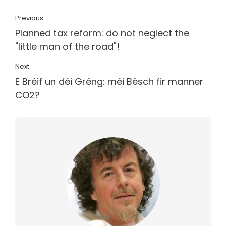
Previous
Planned tax reform: do not neglect the
"little man of the road"!
Next
E Bréif un déi Gréng: méi Bësch fir manner
CO2?