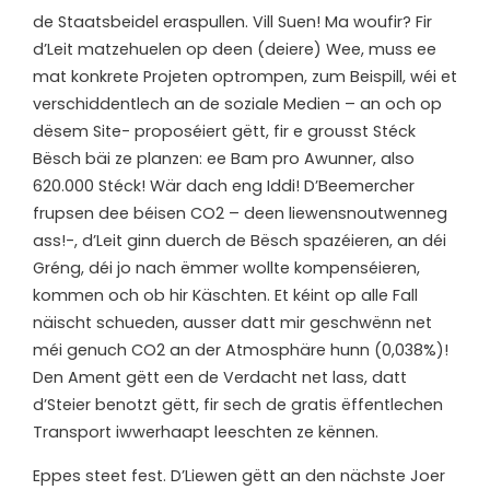
de Staatsbeidel eraspullen. Vill Suen! Ma woufir? Fir
d’Leit matzehuelen op deen (deiere) Wee, muss ee
mat konkrete Projeten optrompen, zum Beispill, wéi et
verschiddentlech an de soziale Medien – an och op
dësem Site- proposéiert gëtt, fir e grousst Stéck
Bësch bäi ze planzen: ee Bam pro Awunner, also
620.000 Stéck! Wär dach eng Iddi! D’Beemercher
frupsen dee béisen CO2 – deen liewensnoutwenneg
ass!-, d’Leit ginn duerch de Bësch spazéieren, an déi
Gréng, déi jo nach ëmmer wollte kompenséieren,
kommen och ob hir Käschten. Et kéint op alle Fall
näischt schueden, ausser datt mir geschwënn net
méi genuch CO2 an der Atmosphäre hunn (0,038%)!
Den Ament gëtt een de Verdacht net lass, datt
d’Steier benotzt gëtt, fir sech de gratis ëffentlechen
Transport iwwerhaapt leeschten ze kënnen.
Eppes steet fest. D’Liewen gëtt an den nächste Joer