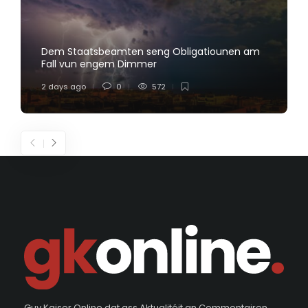
Dem Staatsbeamten seng Obligatiounen am
Fall vun engem Dimmer
2 days ago
0
572
Guy Kaiser Online dat ass Aktualitéit an Commentairen