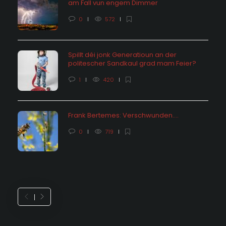
am Fall vun engem Dimmer
0
572
Spillt déi jonk Generatioun an der
politescher Sandkaul grad mam Feier?
1
420
Frank Bertemes: Verschwunden….
0
719