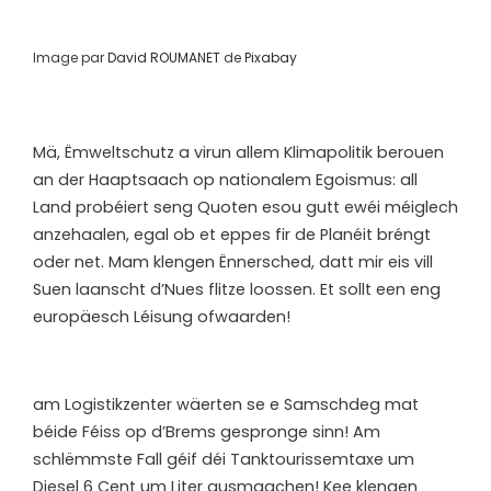
Image par
David ROUMANET
de
Pixabay
Mä, Ëmweltschutz a virun allem Klimapolitik berouen
an der Haaptsaach op nationalem Egoismus: all
Land probéiert seng Quoten esou gutt ewéi méiglech
anzehaalen, egal ob et eppes fir de Planéit bréngt
oder net. Mam klengen Ënnersched, datt mir eis vill
Suen laanscht d’Nues flitze loossen. Et sollt een eng
europäesch Léisung ofwaarden!
a
m Logistikzenter wäerten se e Samschdeg mat
béide Féiss op d’Brems gespronge sinn! Am
schlëmmste Fall géif déi Tanktourissemtaxe um
Diesel 6 Cent um Liter ausmaachen! Kee klengen