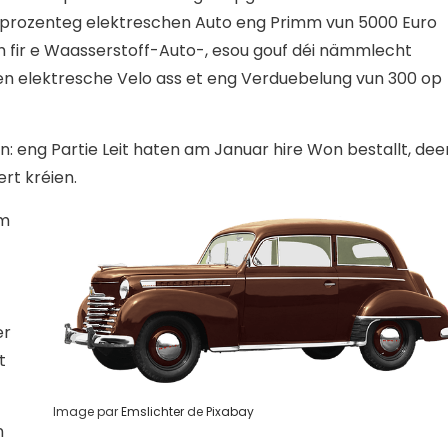
00-prozenteg elektreschen Auto eng Primm vun 5000 Euro
h fir e Waasserstoff-Auto-, esou gouf déi nämmlecht
en elektresche Velo ass et eng Verduebelung vun 300 op
un: eng Partie Leit haten am Januar hire Won bestallt, dee
rt kréien.
um
er
t
Image par
Emslichter
de
Pixabay
n