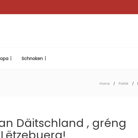
ropa
Schnoken
Home
Politik
 an Däitschland , gréng
u Lëtzebuerg!