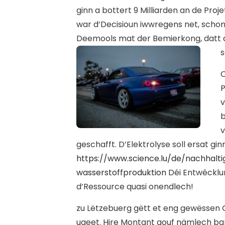
ginn a bottert 9 Milliarden an de Pr
war d’Decisioun iwwregens net, scho
Deemools mat der Bemierkong, datt q
s
O
P
v
b
v
geschafft. D’Elektrolyse soll ersat g
https://www.science.lu/de/nachhalt
wasserstoffproduktion
Déi Entwécklun
d’Ressource quasi onendlech!
z
u Lëtzebuerg gëtt et eng gewëssen
ugeet. Hire Montant gouf nämlech ban