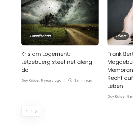
Gesellschaft
Divers
Kris am Logement:
Frank Be
Lëtzebuerg steet net aleng
Magdebu
do
Memoran
Recht auf
Guy Kaiser
,
5 years ago
3 min
read
Leben
Guy Kaiser
,
9 m