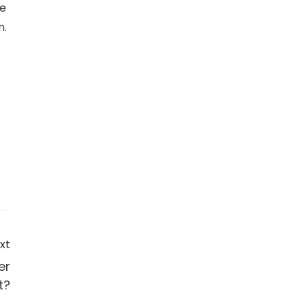
re
n.
xt
er
t?