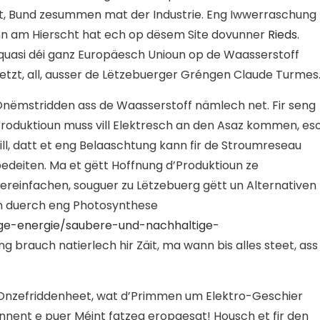
ojet, Bund zesummen mat der Industrie. Eng Iwwerraschung
nn am Hierscht hat ech op dësem Site dovunner
Rieds.
uasi déi ganz Europäesch Unioun op de Waasserstoff
etzt, all, ausser de Lëtzebuerger Gréngen Claude Turmes
nëmstridden ass de Waasserstoff nämlech net. Fir seng
roduktioun muss vill Elektresch an den Asaz kommen, es
ill, datt et eng Belaaschtung kann fir de Stroumreseau
edeiten. Ma et gëtt Hoffnung d’Produktioun ze
ereinfachen, souguer zu Lëtzebuerg gëtt un Alternativen
inn duerch eng Photosynthese
ige-energie/saubere-und-nachhaltige-
g brauch natierlech hir Zäit, ma wann bis alles steet, ass
 Onzefriddenheet, wat d’Primmen um Elektro-Geschier
nent e puer Méint fatzeg eropgesat! Housch et fir den