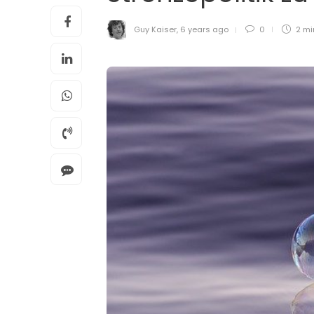
Guy Kaiser
,
6 years ago
0
2 m