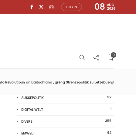
08
AUG
LOG IN
2026
0
Blo Revolutioun an Däitschland , gréng Strenzepolitik zu Lëtzebuerg!
92
AUSSEPOLITIK
1
DIGITAL WELT
355
DIVERS
92
ËMWELT