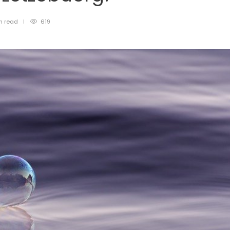
in
read
619