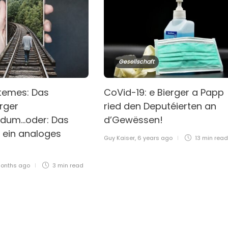
Gesellschaft
rtemes: Das
CoVid-19: e Bierger a Papp
rger
ried den Deputéierten an
dum…oder: Das
d’Gewëssen!
 ein analoges
Guy Kaiser
,
6 years ago
13 min
read
onths ago
3 min
read