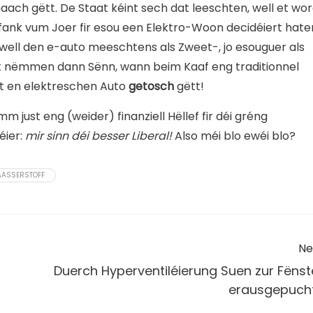
ach gëtt. De Staat kéint sech dat leeschten, well et wo
ank vum Joer fir esou een Elektro-Woon decidéiert hate
well den e-auto meeschtens als Zweet-, jo esouguer als
t nëmmen dann Sënn, wann beim Kaaf eng traditionnel
t en elektreschen Auto
getosch
gëtt!
m just eng (weider) finanziell Hëllef fir déi gréng
éier:
mir sinn déi besser Liberal!
Also méi blo ewéi blo?
ASSERSTOFF
Ne
Duerch Hyperventiléierung Suen zur Fënst
erausgepuch