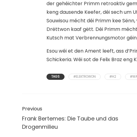
der gehéichter Primm retroaktiv gema
keng dausende Keefer, déi sech um Uf
Souwisou mécht déi Primm kee Sënn, 
Drëttwon kaaf gëtt. Déi Primm méch
Kutsch mat Verbrennungsmotor géin
Esou wéi et den Ament leeft, ass d’Prim
Schickeria. Wéi sot de Felix Braz eng K
TAGS
#ELEKTROWON
#H2
#WA
Previous
Frank Bertemes: Die Taube und das
Drogenmilieu