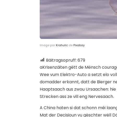
Image par
Krahulic
de
Pixabay
Bäitragsopruff:
679
a
Krisenzäiten gëtt de Mënsch couragéi
Wee vum Elektro-Auto a setzt elo voll
domadder erkannt, datt de Bierger n
Haaptsaach aus zwou Ursaachen: hie
Strecken ass ze vill eng Nervesaach.
A China haten si dat schonn méi laan
Mat der Decisioun vu gëschter wëll D