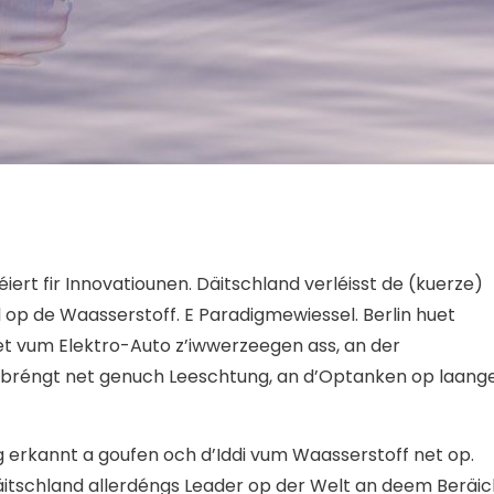
ert fir Innovatiounen. Däitschland verléisst de (kuerze)
 op de Waasserstoff. E Paradigmewiessel. Berlin huet
et vum Elektro-Auto z’iwwerzeegen ass, an der
 bréngt net genuch Leeschtung, an d’Optanken op laang
g erkannt a goufen och d’Iddi vum Waasserstoff net op.
äitschland allerdéngs Leader op der Welt an deem Beräic