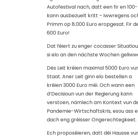
Autofestival nach, datt een fir en 1
kann ausbezuelt kritt – iwwregens oc
Primm op 8.000 Euro eropgesat. Fir d
600 Euro!
Dat féiert zu enger cocasser Situatio
si elo an den nächste Wochen geliwwe
Dës Leit kréien maximal 5000 Euro v
Staat. Aner Leit ginn elo bestellen a
kréien 3000 Euro méi. Och wann een
d’Decisioun vun der Regierung kann
verstoen, nämlech am Kontext vun d
Pandemie-Wirtschaftskris, esou ass e
dach eng gréisser Ongerechtegkeet.
Ech proposéieren, datt déi Hausse vu