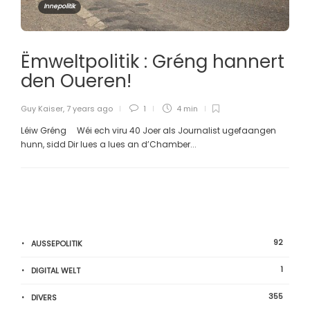
Innepolitik
Ëmweltpolitik : Gréng hannert
den Oueren!
Guy Kaiser
,
7 years ago
1
4 min
Léiw Gréng Wéi ech viru 40 Joer als Journalist ugefaangen
hunn, sidd Dir lues a lues an d’Chamber...
92
AUSSEPOLITIK
1
DIGITAL WELT
355
DIVERS