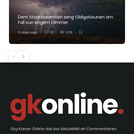
Dem Staatsbeamten seng Obligatiounen am
Fall vun engem Dimmer
3 days ago
0
576
Guy Kaiser Online dat ass Aktualitéit an Commentairen