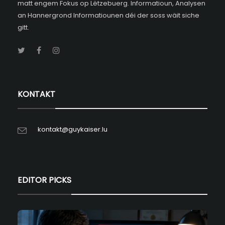
matt engem Fokus op Lëtzebuerg. Informatioun, Analysen
an Hannergrond Informatiounen déi der soss wäit siche
gitt.
KONTAKT
kontakt@guykaiser.lu
EDITOR PICKS