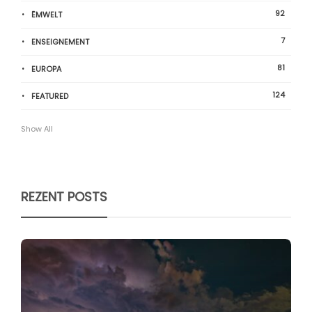
92
ËMWELT
7
ENSEIGNEMENT
81
EUROPA
124
FEATURED
Show All
REZENT POSTS