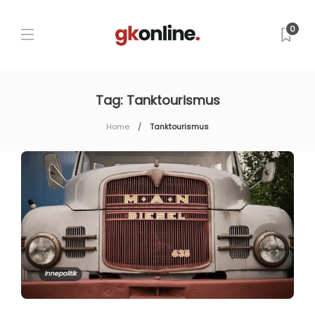
0
Tag:
Tanktourismus
Home
Tanktourismus
Innepolitik