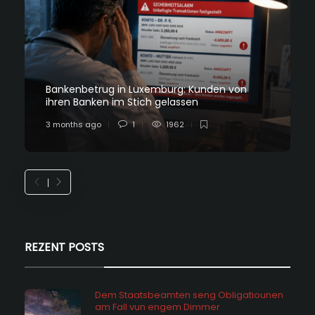
Bankenbetrug in Luxemburg: Kunden von
ihren Banken im Stich gelassen
3 months ago
1
1962
REZENT POSTS
Dem Staatsbeamten seng Obligatiounen
am Fall vun engem Dimmer