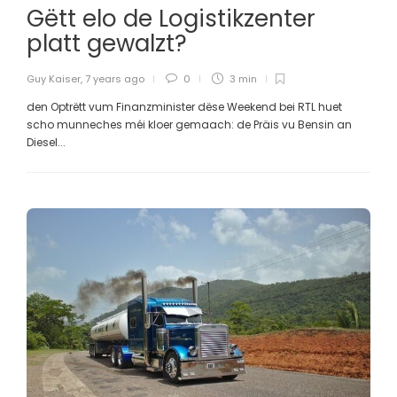
Gëtt elo de Logistikzenter
platt gewalzt?
Guy Kaiser
,
7 years ago
0
3 min
den Optrëtt vum Finanzminister dëse Weekend bei RTL huet
scho munneches méi kloer gemaach: de Präis vu Bensin an
Diesel...