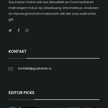
Guy Kaiser Online dat ass Aktualitéit an Commentairen
matt engem Fokus op Lëtzebuerg. Informatioun, Analysen
an Hannergrond Informatiounen déi der soss wäit siche
gitt.
KONTAKT
kontakt@guykaiser.lu
EDITOR PICKS