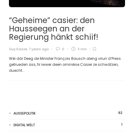
“Geheime” casier: den
Hausseegen an der
Regierung hänkt schiif!
Guy Kaiser
,
7 years ago
0
3 min
Wéi där Deeg de Minister François Bausch aleng virun d’Press
getrueden ass, fir iwwer deen ominéise Casier ze schwätzen,
duecht...
92
AUSSEPOLITIK
1
DIGITAL WELT