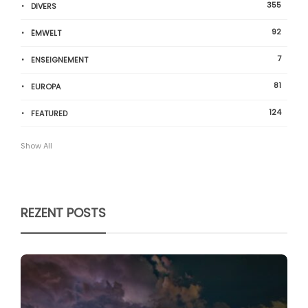
355
DIVERS
92
ËMWELT
7
ENSEIGNEMENT
81
EUROPA
124
FEATURED
Show All
REZENT POSTS