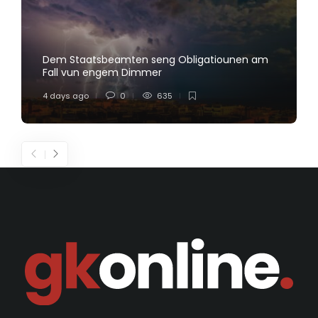
Dem Staatsbeamten seng Obligatiounen am
Fall vun engem Dimmer
4 days ago
0
635