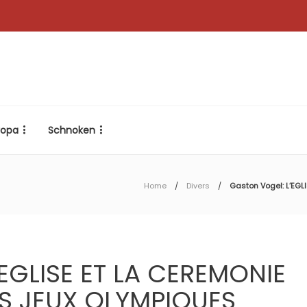
ropa
Schnoken
Home
Divers
Gaston Vogel: L’EG
’EGLISE ET LA CEREMONIE
S JEUX OLYMPIQUES