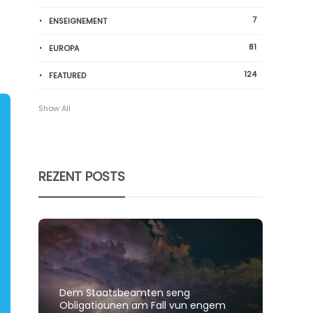
7
ENSEIGNEMENT
81
EUROPA
124
FEATURED
Show All
REZENT POSTS
Dem Staatsbeamten seng
Spillt
Obligatiounen am Fall vun engem
polit