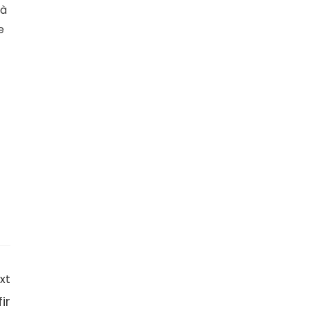
 à
e
xt
ir