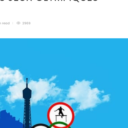
n
read
2969