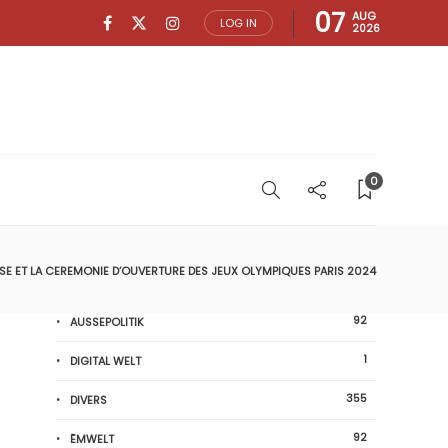
07
AUG
LOG IN
2026
0
LISE ET LA CEREMONIE D’OUVERTURE DES JEUX OLYMPIQUES PARIS 2024
92
AUSSEPOLITIK
1
DIGITAL WELT
355
DIVERS
92
ËMWELT