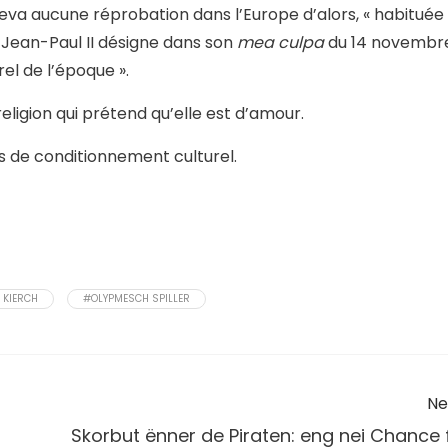
eva aucune réprobation dans l’Europe d’alors, « habituée
e Jean-Paul II désigne dans son
mea culpa
du 14 novembr
l de l’époque ».
religion qui prétend qu’elle est d’amour.
as de conditionnement culturel.
 KIERCH
#OLYPMESCH SPILLER
Ne
Skorbut ënner de Piraten: eng nei Chance f