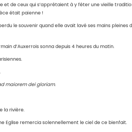
e et de ceux qui s’apprêtaient à y fêter une vieille traditi
èce était païenne !
perdu le souvenir quand elle avait lavé ses mains pleines 
ermain d’Auxerrois sonna depuis 4 heures du matin.
risiennes.
.
ad maiorem dei gloriam
.
 la rivière.
ne Eglise remercia solennellement le ciel de ce bienfait.