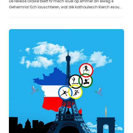
De reliéise Glawe bleift fir mech wuel op ëmmer an éiweg e
Geheimnis! Ech lauschteren, wat déi kathoulesch Kierch esou...