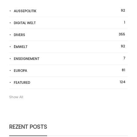
92
AUSSEPOLITIK
1
DIGITAL WELT
355
DIVERS
92
ËMWELT
7
ENSEIGNEMENT
81
EUROPA
124
FEATURED
Show All
REZENT POSTS