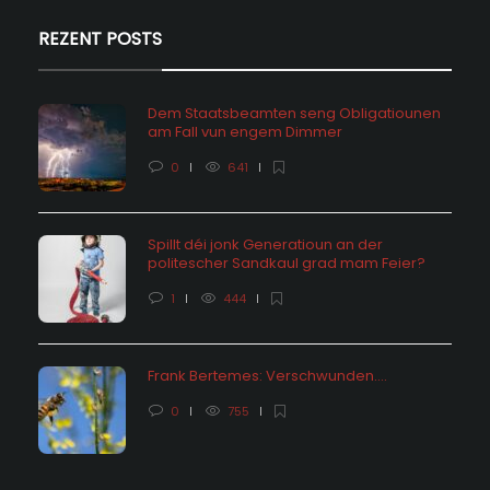
REZENT POSTS
Dem Staatsbeamten seng Obligatiounen
am Fall vun engem Dimmer
0
641
Spillt déi jonk Generatioun an der
politescher Sandkaul grad mam Feier?
1
444
Frank Bertemes: Verschwunden….
0
755