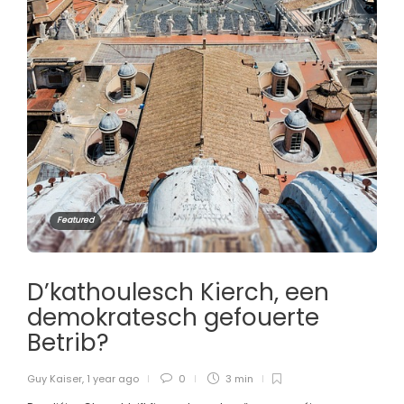
Featured
D’kathoulesch Kierch, een
demokratesch gefouerte
Betrib?
Guy Kaiser
,
1 year ago
0
3 min