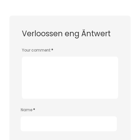
Verloossen eng Äntwert
Your comment
*
Name
*