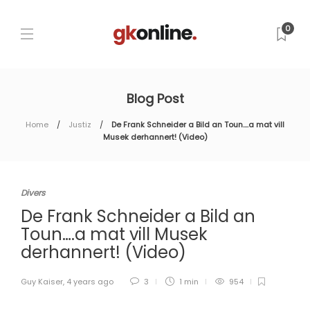
0
Blog Post
Home
Justiz
De Frank Schneider a Bild an Toun….a mat vill
Musek derhannert! (Video)
Divers
De Frank Schneider a Bild an
Toun….a mat vill Musek
derhannert! (Video)
Guy Kaiser
,
4 years ago
3
1 min
954