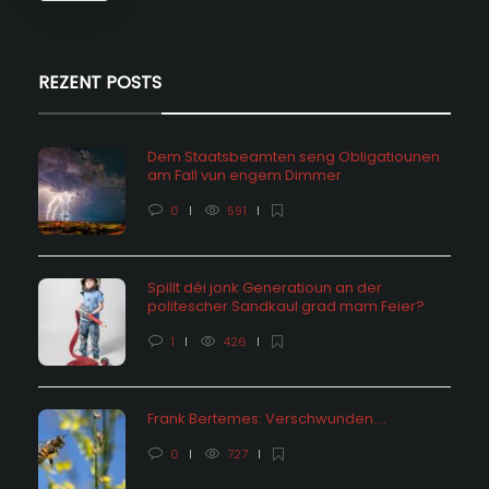
REZENT POSTS
Dem Staatsbeamten seng Obligatiounen
am Fall vun engem Dimmer
0
591
Spillt déi jonk Generatioun an der
politescher Sandkaul grad mam Feier?
1
426
Frank Bertemes: Verschwunden….
0
727