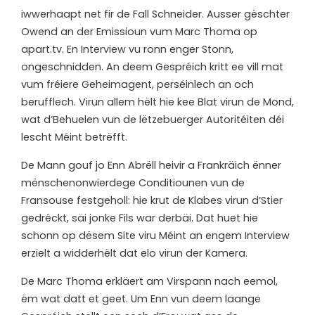
iwwerhaapt net fir de Fall Schneider. Ausser gëschter
Owend an der Emissioun vum Marc Thoma op
apart.tv. En Interview vu ronn enger Stonn,
ongeschnidden. An deem Gespréich kritt ee vill mat
vum fréiere Geheimagent, perséinlech an och
berufflech. Virun allem hëlt hie kee Blat virun de Mond,
wat d’Behuelen vun de lëtzebuerger Autoritéiten déi
lescht Méint betrëfft.
De Mann gouf jo Enn Abrëll heivir a Frankräich ënner
mënschenonwierdege Conditiounen vun de
Fransouse festgeholl: hie krut de Klabes virun d’Stier
gedréckt, säi jonke Fils war derbäi. Dat huet hie
schonn op dësem Site viru Méint an engem Interview
erzielt a widderhëlt dat elo virun der Kamera.
De Marc Thoma erkläert am Virspann nach eemol,
ëm wat datt et geet. Um Enn vun deem laange