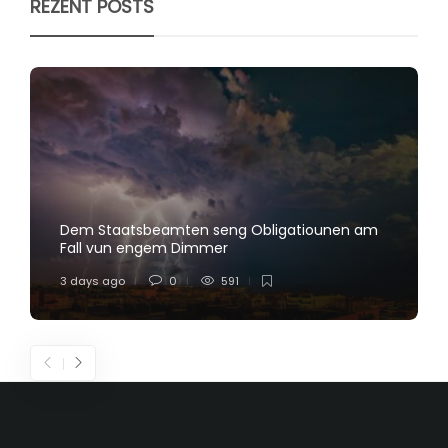
REZENT POSTS
Dem Staatsbeamten seng Obligatiounen am
Fall vun engem Dimmer
3 days ago
0
591