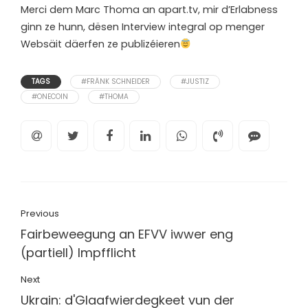
Merci dem Marc Thoma an apart.tv, mir d’Erlabness
ginn ze hunn, dësen Interview integral op menger
Websäit däerfen ze publizéieren
TAGS
#FRÄNK SCHNEIDER
#JUSTIZ
#ONECOIN
#THOMA
Previous
Fairbeweegung an EFVV iwwer eng
(partiell) Impfflicht
Next
Ukrain: d'Glaafwierdegkeet vun der