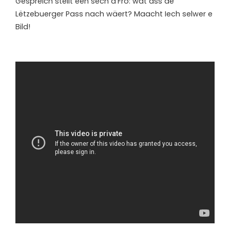
Gespréich stellt een sech d’Fro: wat ass de
Lëtzebuerger Pass nach wäert? Maacht Iech selwer e
Bild!