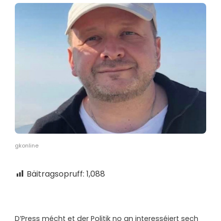
gkonline
Bäitragsopruff:
1,088
D’
Press mécht et der Politik no an interesséiert sech