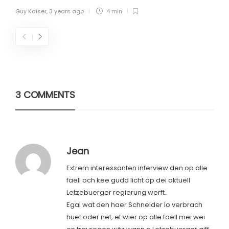
Guy Kaiser
,
3 years ago
4 min
3 COMMENTS
Jean
Extrem interessanten interview den op alle
faell och kee gudd licht op dei aktuell
Letzebuerger regierung werft.
Egal wat den haer Schneider lo verbrach
huet oder net, et wier op alle faell mei wei