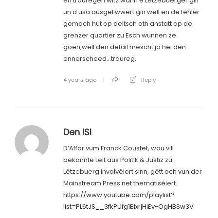
en trauregen witz wann e Letzebuerger giff
un d usa ausgeliwwert gin well en de fehler
gemach hut op deitsch oth anstatt op de
grenzer quartier zu Esch wunnen ze
goen,well den detail mescht jo hei den
ennerscheed…traureg.
4 years ago
Reply
Den ISI
D’Affär vum Franck Coustet, wou vill
bekannte Leit aus Politik & Justiz zu
Lëtzebuerg involvéiert sinn, gëtt och vun der
Mainstream Press net thematiséiert.
https://www.youtube.com/playlist?
list=PL6tJS__3fkPUfg1BixrjHlEv-OgHBSw3V