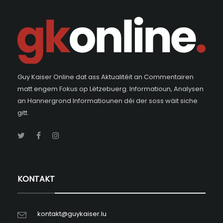
Guy Kaiser Online dat ass Aktualitéit an Commentairen
matt engem Fokus op Lëtzebuerg. Informatioun, Analysen
an Hannergrond Informatiounen déi der soss wäit siche
gitt.
KONTAKT
kontakt@guykaiser.lu