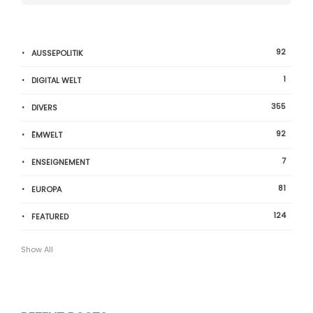
92
AUSSEPOLITIK
1
DIGITAL WELT
355
DIVERS
92
ËMWELT
7
ENSEIGNEMENT
81
EUROPA
124
FEATURED
Show All