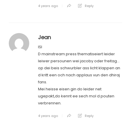
4 years ago
Reply
Jean
ISI
D mainstream press thematiseiert leider
leiwer persounen wei jacoby oder freitag…
op dei beis schwurbler ass licht klappen an
d kritt een och nach applaus vun den dhiraj
fans.
Mei heisse eisen gin do leider net
ugepakt,do kennt ee sech mol d pouten
verbrennen.
4 years ago
Reply