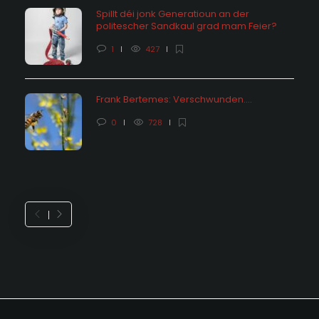
Spillt déi jonk Generatioun an der
politescher Sandkaul grad mam Feier?
1
427
Frank Bertemes: Verschwunden….
0
728