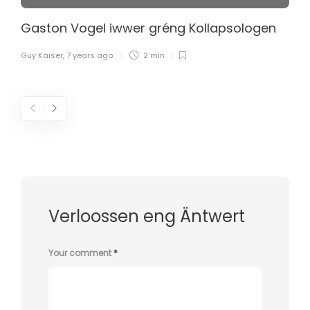
Gaston Vogel iwwer gréng Kollapsologen
Guy Kaiser
,
7 years ago
2 min
Verloossen eng Äntwert
Your comment
*