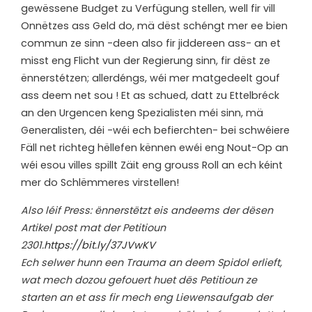
gewëssene Budget zu Verfügung stellen, well fir vill
Onnëtzes ass Geld do, mä dëst schéngt mer ee bien
commun ze sinn -deen also fir jiddereen ass- an et
misst eng Flicht vun der Regierung sinn, fir dëst ze
ënnerstétzen; allerdéngs, wéi mer matgedeelt gouf
ass deem net sou ! Et as schued, datt zu Ettelbréck
an den Urgencen keng Spezialisten méi sinn, mä
Generalisten, déi -wéi ech befierchten- bei schwéiere
Fäll net richteg hëllefen kënnen ewéi eng Nout-Op an
wéi esou villes spillt Zäit eng grouss Roll an ech kéint
mer do Schlëmmeres virstellen!
Also léif Press: ënnerstëtzt eis andeems der dësen
Artikel post mat der Petitioun
2301.
https://bit.ly/37JVwKV
Ech selwer hunn een Trauma an deem Spidol erlieft,
wat mech dozou gefouert huet dës Petitioun ze
starten an et ass fir mech eng Liewensaufgab der