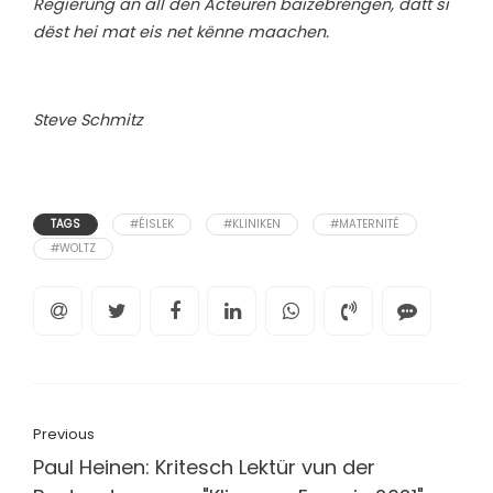
Regierung an all den Acteuren bäizebréngen, datt si
dëst hei mat eis net kënne maachen.
Steve Schmitz
TAGS
#ÉISLEK
#KLINIKEN
#MATERNITÉ
#WOLTZ
Previous
Paul Heinen: Kritesch Lektür vun der