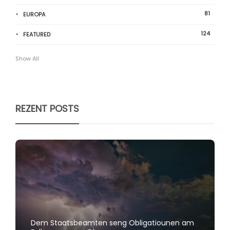
81
EUROPA
124
FEATURED
Show All
REZENT POSTS
Dem Staatsbeamten seng Obligatiounen am