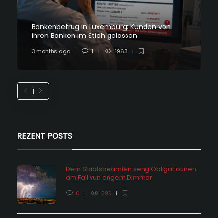
Bankenbetrug in Luxemburg: Kunden von
ihren Banken im Stich gelassen
3 months ago
1
1963
REZENT POSTS
Dem Staatsbeamten seng Obligatiounen
am Fall vun engem Dimmer
0
595