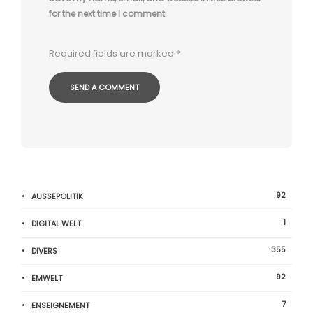
for the next time I comment.
Required fields are marked
*
92
AUSSEPOLITIK
1
DIGITAL WELT
355
DIVERS
92
ËMWELT
7
ENSEIGNEMENT