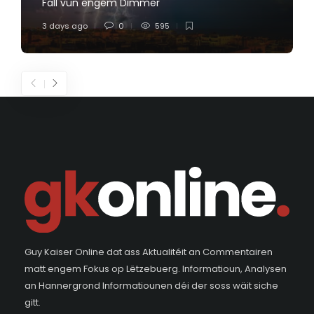
Fall vun engem Dimmer
3 days ago
0
595
Guy Kaiser Online dat ass Aktualitéit an Commentairen
matt engem Fokus op Lëtzebuerg. Informatioun, Analysen
an Hannergrond Informatiounen déi der soss wäit siche
gitt.