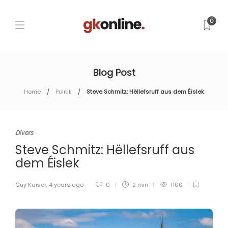
0
Blog Post
Home
Politik
Steve Schmitz: Hëllefsruff aus dem Éislek
Divers
Steve Schmitz: Hëllefsruff aus
dem Éislek
Guy Kaiser
,
4 years ago
0
2 min
1100