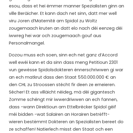
esou, dass et hei ëmmer manner Spezialisten ginn an
ville Beräicher. Et kann dach net sinn, datt mer well
viru Joren d’Maternité am Spidol zu Woltz
zougemaach kruten an datt elo nach déi eenzeg déi
iwwreg hei war och zougemaach gouf aus
Personalmangel.
Dozou muss ech soen, sinn ech net ganz d‘Accord
well ewéi kann et da sinn dass meng Petitioun 2301
vun gewësse Spidolsdokteren ënnerschriwwen gi war
an ech matkrut dass den Staat 550.000.000 € an
den CHL zu Stroossen stécht fir deen ze erneieren.
Sécher! Et ass villäicht néideg, mä déi gigantesch
Zomme schéngt mir iwwerdriwwen an ech fannen,
dass -wann Direktioun am Ettelbrécker Spidol géif
méi bidden -wat Salairen an Horairen betrëfft-
wieren bestëmmt Dokteren an Spezialisten bereet do
ze schaffen! Natierlech misst den Staat och een