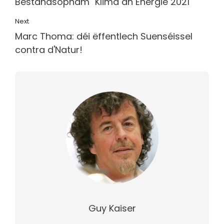
Bestandsopnam "Klima an Energie 2021"
Next
Marc Thoma: déi ëffentlech Suenséissel
contra d'Natur!
Guy Kaiser