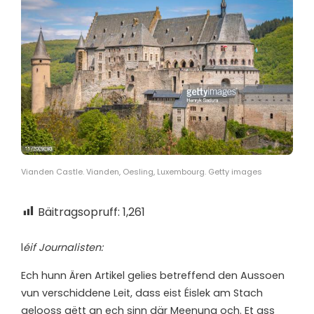
Vianden Castle. Vianden, Oesling, Luxembourg. Getty images
Bäitragsopruff:
1,261
l
éif Journalisten:
Ech hunn Ären Artikel gelies betreffend den Aussoen
vun verschiddene Leit, dass eist Éislek am Stach
gelooss gëtt an ech sinn där Meenung och. Et ass