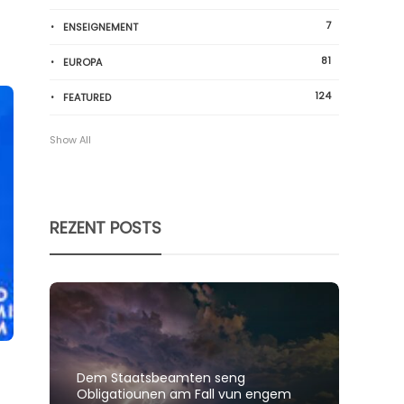
7
ENSEIGNEMENT
81
EUROPA
124
FEATURED
Show All
REZENT POSTS
Dem Staatsbeamten seng
Spillt
Obligatiounen am Fall vun engem
polit