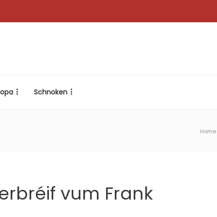
ropa
Schnoken
Home
erbréif vum Frank