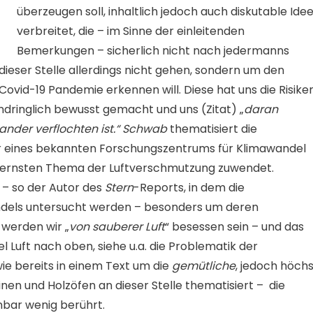
überzeugen soll, inhaltlich jedoch auch diskutable Ide
verbreitet, die – im Sinne der einleitenden
Bemerkungen – sicherlich nicht nach jedermanns
ieser Stelle allerdings nicht gehen, sondern um den
ovid-19 Pandemie erkennen will. Diese hat uns die Risiken
indringlich bewusst gemacht und uns (Zitat) „
daran
ander verflochten ist.“ Schwab
thematisiert die
ter eines bekannten Forschungszentrums für Klimawandel
 ernsten Thema der Luftverschmutzung zuwendet.
– so der Autor des
Stern
-Reports, in dem die
ndels untersucht werden – besonders um deren
 werden wir „
von sauberer Luft
“ besessen sein – und das
el Luft nach oben, siehe u.a. die Problematik der
ie bereits in einem Text um die
gemütliche
, jedoch höch
en und Holzöfen an dieser Stelle thematisiert – die
nbar wenig berührt.