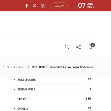
07
AUG
LOG IN
2026
0
Gesellschaft
WECKRUF? E Lieserbréif vum Frank Bertemes
92
AUSSEPOLITIK
1
DIGITAL WELT
355
DIVERS
92
ËMWELT