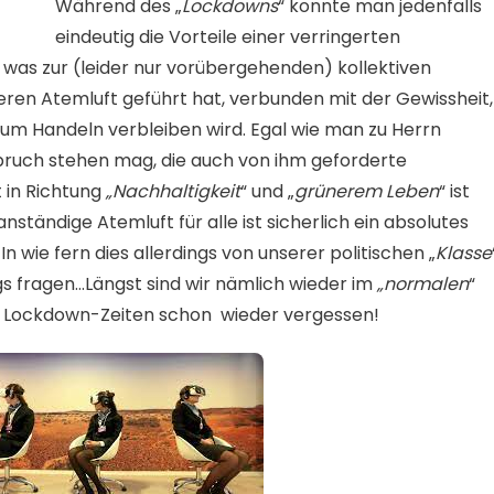
Während des „
Lockdowns
“ konnte man jedenfalls
eindeutig die Vorteile einer verringerten
 was zur (leider nur vorübergehenden) kollektiven
eren Atemluft geführt hat, verbunden mit der Gewissheit,
zum Handeln verbleiben wird. Egal wie man zu Herrn
ch stehen mag, die auch von ihm geforderte
 in Richtung
„Nachhaltigkeit
“ und „
grünerem Leben
“ ist
anständige Atemluft für alle ist sicherlich ein absolutes
In wie fern dies allerdings von unserer politischen „
Klasse
gs fragen…Längst sind wir nämlich wieder im
„normalen
“
r Lockdown-Zeiten schon wieder vergessen!