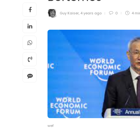
Guy Kaiser
,
4 years ago
0
4 mi
wef