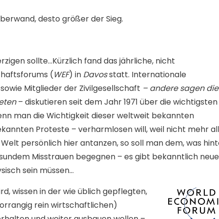
überwand, desto größer der Sieg.
zigen sollte…Kürzlich fand das jährliche, nicht
chaftsforums (
WEF
) in
Davos
statt. Internationale
 sowie Mitglieder der Zivilgesellschaft
– andere sagen die
neten
– diskutieren seit dem Jahr 1971 über die wichtigsten
nn man die Wichtigkeit dieser weltweit bekannten
kannten Proteste – verharmlosen will, weil nicht mehr al
Welt persönlich hier antanzen, so soll man dem, was hint
gesundem Misstrauen begegnen – es gibt bekanntlich neue
ysisch sein müssen…
d, wissen in der wie üblich gepflegten,
(vorrangig rein wirtschaftlichen)
 erhalten und weiter ausbauen wollen –