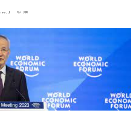
n
read
818