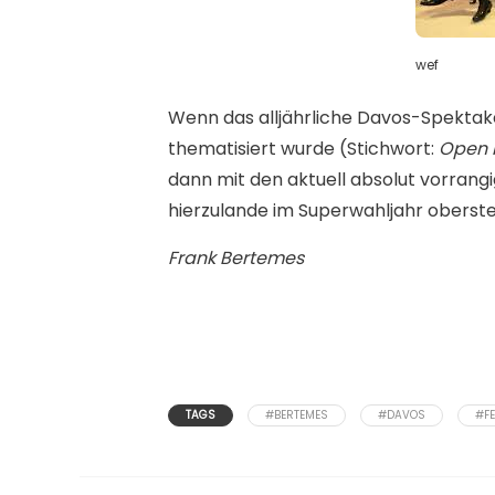
wef
Wenn das alljährliche Davos-Spektak
thematisiert wurde (Stichwort:
Open 
dann mit den aktuell absolut vorran
hierzulande im Superwahljahr oberst
Frank Bertemes
TAGS
#BERTEMES
#DAVOS
#F