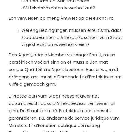
Staatsbeamten war, trotzdeem
d’Affekotskäschten iwwerholl krut?
Ech
verweisen
op
meng
Äntwert
op
déi
éischt
Fro.
Wéi
eng
Bedingungen
mussen
erfëllt
sinn,
dass
Staatsbeamten
d’Affekotskäschten
vum
Staat
virgestreckt an iwwerholl kréien?
Den
Agent,
oder
e
Member
vu
senger
Famill,
muss
perséinlech
viséiert sinn
an
et
muss
e
Lien mat
senger Qualitéit als Agent bestoen. Ausser wann et
dréngend ass, muss
d’Demande
fir
d’Protektioun
am
Virfeld
gemaach
ginn.
D’Protektioun vum Staat heescht awer net
automatesch, dass d’Affekotekäschten
iwwerholl
ginn.
De
Staat
kann
déi
Protektioun
och
anescht
garantéieren,
z.B.
andeems
de Service
juridique vum
Ministère
fir
d’Fonction publique déi néideg