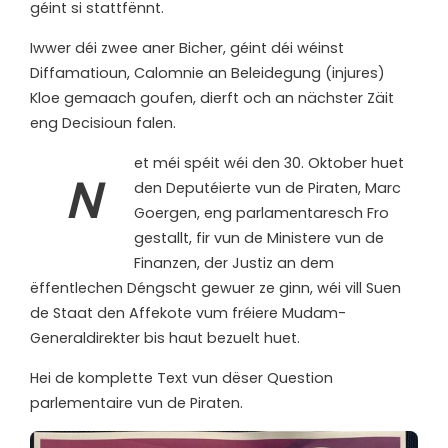
géint si stattfënnt.
Iwwer déi zwee aner Bicher, géint déi wéinst
Diffamatioun, Calomnie an Beleidegung (injures)
Kloe gemaach goufen, dierft och an nächster Zäit
eng Decisioun falen.
et méi spéit wéi den 30. Oktober huet
N
den Deputéierte vun de Piraten, Marc
Goergen, eng parlamentaresch Fro
gestallt, fir vun de Ministere vun de
Finanzen, der Justiz an dem
ëffentlechen Déngscht gewuer ze ginn, wéi vill Suen
de Staat den Affekote vum fréiere Mudam-
Generaldirekter bis haut bezuelt huet.
Hei de komplette Text vun dëser Question
parlementaire vun de Piraten.