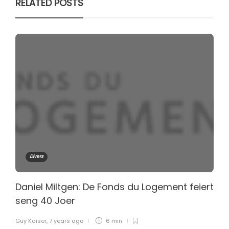
RELATED POSTS
Divers
Daniel Miltgen: De Fonds du Logement feiert
seng 40 Joer
Guy Kaiser
,
7 years ago
6 min