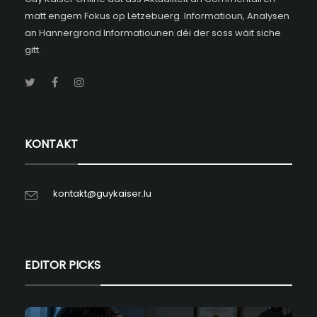
matt engem Fokus op Lëtzebuerg. Informatioun, Analysen
an Hannergrond Informatiounen déi der soss wäit siche
gitt.
KONTAKT
kontakt@guykaiser.lu
EDITOR PICKS