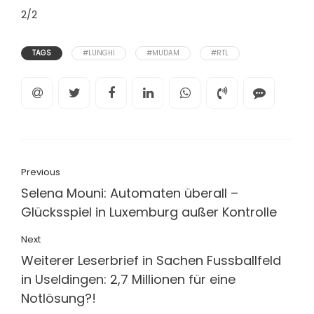
2/2
TAGS
#LUNGHI
#MUDAM
#RTL
Previous
Selena Mouni: Automaten überall –
Glücksspiel in Luxemburg außer Kontrolle
Next
Weiterer Leserbrief in Sachen Fussballfeld
in Useldingen: 2,7 Millionen für eine
Notlösung?!