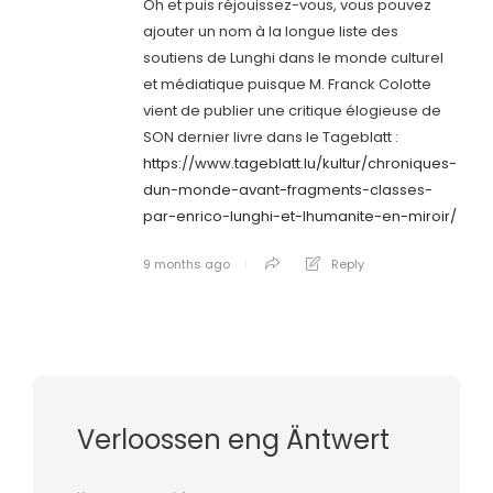
Oh et puis réjouissez-vous, vous pouvez
ajouter un nom à la longue liste des
soutiens de Lunghi dans le monde culturel
et médiatique puisque M. Franck Colotte
vient de publier une critique élogieuse de
SON dernier livre dans le Tageblatt :
https://www.tageblatt.lu/kultur/chroniques-
dun-monde-avant-fragments-classes-
par-enrico-lunghi-et-lhumanite-en-miroir/
9 months ago
Reply
Verloossen eng Äntwert