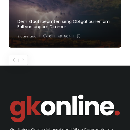
Dem Staatsbeamten seng Obligatiounen am
Fall vun engem Dimmer
2 days ago
0
564
Guy Kaiser Online dat ass Aktualitéit an Commentairen