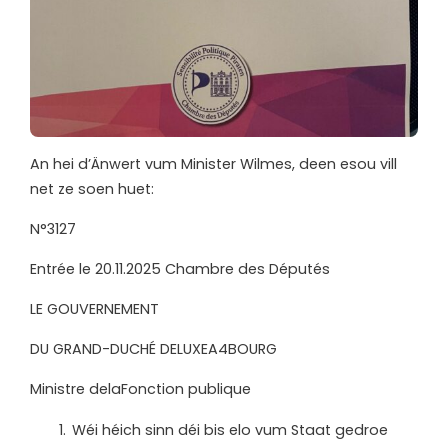
An hei d’Änwert vum Minister Wilmes, deen esou vill
net ze soen huet:
N°3127
Entrée le 20.11.2025 Chambre des Députés
LE GOUVERNEMENT
DU GRAND-DUCHÉ
DELUXEA4BOURG
Ministre delaFonction publique
Wéi héich sinn déi bis elo vum Staat gedroe