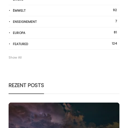
92
ËMWELT
7
ENSEIGNEMENT
81
EUROPA
124
FEATURED
Show All
REZENT POSTS