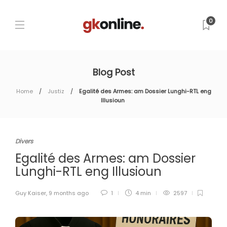
0
Blog Post
Home
Justiz
Egalité des Armes: am Dossier Lunghi-RTL eng
Illusioun
Divers
Egalité des Armes: am Dossier
Lunghi-RTL eng Illusioun
Guy Kaiser
,
9 months ago
1
4 min
2597