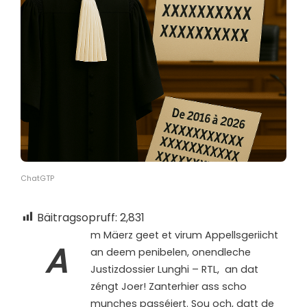
ChatGTP
Bäitragsopruff:
2,831
m Mäerz geet et virum Appellsgeriicht
A
an deem penibelen, onendleche
Justizdossier Lunghi – RTL,
an dat
zéngt Joer! Zanterhier ass scho
munches passéiert. Sou och, datt de