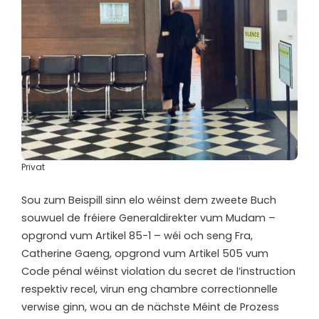
Privat
Sou zum Beispill sinn elo wéinst dem zweete Buch
souwuel de fréiere Generaldirekter vum Mudam –
opgrond vum Artikel 85-1 – wéi och seng Fra,
Catherine Gaeng, opgrond vum Artikel 505 vum
Code pénal wéinst violation du secret de l’instruction
respektiv recel, virun eng chambre correctionnelle
verwise ginn, wou an de nächste Méint de Prozess