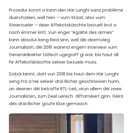
Prozedur konnt a kann den Här Lunghi sans problème
duerchzéien, well hien – vum Staat, also vum
Steierzueler – deier Affekotskäschte bezuelt krut a
nach ëmmer kritt. Vun enger “égalité des armes”
kann absolut keng Ried sinn, well déi deemoleg
Journalistin, déi 2016 wärend engem Interview vum
Generaldirekter tätlech ugegraff gi war, bis haut all
hir Affekotskäschte selwer bezuele muss.
Dobäi kënnt, datt vun 2018 bis haut dem Här Lunghi
seng Fra a hie selwer dräi Bicher geschriwwen hunn,
an deenen déi betraffe RTL-Leit, virun allem déi zwee
Journalisten, zum Deel uerech
diffaméiert ginn. Géint
dës dräi Bicher goufe Kloe gemaach.