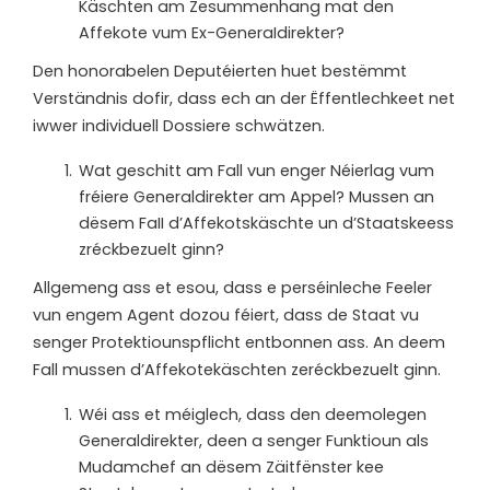
Käschten am Zesummenhang mat den
Affekote vum Ex-GeneraIdirekter?
Den honorabelen Deputéierten huet bestëmmt
Verständnis dofir, dass ech an der
Ëffentlechkeet
net
iwwer
individuell Dossiere schwätzen.
Wat
geschitt
am
Fall
vun
enger
Néierlag
vum
fréiere Generaldirekter
am
Appel? Mussen
an
dësem FaII d’Affekotskäschte un d’Staatskeess
zréckbezuelt ginn?
Allgemeng
ass
et
esou, dass e
perséinleche
Feeler
vun
engem
Agent dozou
féiert, dass de
Staat vu
senger Protektiounspflicht entbonnen ass. An deem
Fall mussen d’Affekotekäschten zeréckbezuelt ginn.
Wéi ass et méiglech, dass den deemolegen
Generaldirekter, deen a senger Funktioun als
Mudamchef an dësem Zäitfënster kee