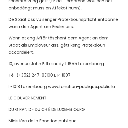
Ënnerstëtzung
gëtt (fir
déi
Demarchë
wou
een
net
onbedéngt muss
en
Affekot
hunn).
De
Staat
ass
vu senger
Protektiounspflicht
entbonne
wann
den
Agent
am
Feeler
ass.
Wann et eng Affär tëschent dem Agent an dem
Staat als Employeur ass, gëtt keng Protektioun
accordéiert.
10, avenue John F. Il eilnedy L 1855 Luxembourg
Tél.
(+352)
247-
83100
B.P.
1807
L-1018
Luxembourg
www.fonction-publique.public.lu
LE GOUVER
NEMENT
DU G RAN D- DU CH É DE LUXEMB
OURG
Ministère de la Fonction
publique