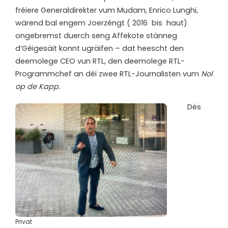
fréiere Generaldirekter vum Mudam, Enrico Lunghi,
wärend bal engem Joerzéngt ( 2016
bis
haut)
ongebremst duerch seng Affekote stänneg
d’Géigesäit konnt ugräifen – dat heescht den
deemolege CEO vun RTL, den deemolege RTL-
Programmchef an déi zwee RTL-Journalisten vum
Nol
op de Kapp.
Dës
Privat