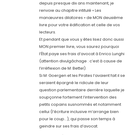
depuis presque dix ans maintenant, je
renvoie au chapitre intitulé « Les
manœuvres dilatoires » de MON deuxième
livre pour votre édification et celle de vos
lecteurs.
Et pendant que vous y êtes lisez donc aussi
MON premier livre, vous saurez pourquoi
l’État paye ses frais d’avocat à Enrico Lunghi
(attention divulgâchage : c’est à cause de
l’irréflexion de M. Bettel).
Si M. Goergen et les Pirates l’avaient fait il se
seraient épargné le ridicule de leur
question parlementaire derrière laquelle je
soupçonne fortement l’intervention des
petits copains susnommés et notamment
cellui (l’écriture inclusive m’arrange bien
pour le coup…), qui passe son temps à
geindre sur ses frais d’avocat.