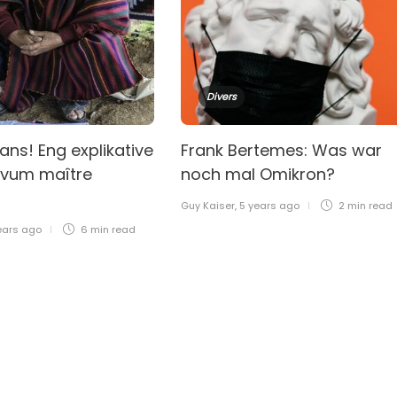
Divers
ns! Eng explikative
Frank Bertemes: Was war
 vum maître
noch mal Omikron?
Guy Kaiser
,
5 years ago
2 min
read
ears ago
6 min
read