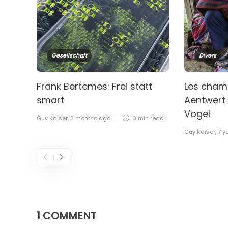
Gesellschaft
Divers
Frank Bertemes: Frei statt
Les chama
smart
Aentwert
Vogel
Guy Kaiser
,
3 months ago
3 min
read
Guy Kaiser
,
7 y
1 COMMENT