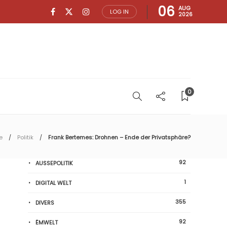
06
AUG
LOG IN
2026
0
e
Politik
Frank Bertemes: Drohnen – Ende der Privatsphäre?
92
AUSSEPOLITIK
1
DIGITAL WELT
355
DIVERS
92
ËMWELT