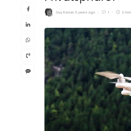
Guy Kaiser
,
5 years ago
1
2 mi