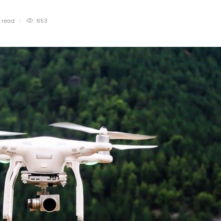
n
read
653