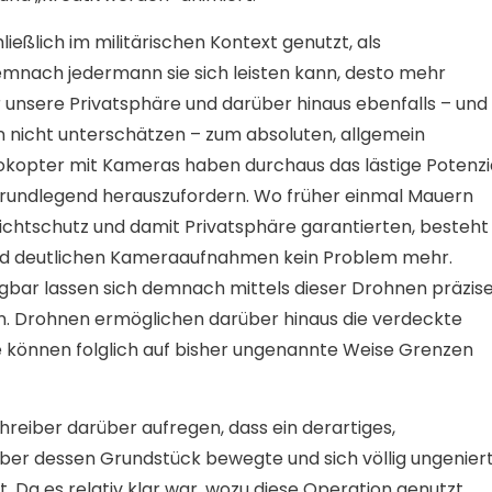
ießlich im militärischen Kontext genutzt, als
mnach jedermann sie sich leisten kann, desto mehr
ür unsere Privatsphäre und darüber hinaus ebenfalls – und
en nicht unterschätzen – zum absoluten, allgemein
rokopter mit Kameras haben durchaus das lästige Potenzia
grundlegend herauszufordern. Wo früher einmal Mauern
chtschutz und damit Privatsphäre garantierten, besteht
end deutlichen Kameraaufnahmen kein Problem mehr.
bar lassen sich demnach mittels dieser Drohnen präzis
. Drohnen ermöglichen darüber hinaus die verdeckte
 können folglich auf bisher ungenannte Weise Grenzen
reiber darüber aufregen, dass ein derartiges,
ber dessen Grundstück bewegte und sich völlig ungenier
lt. Da es relativ klar war, wozu diese Operation genutzt