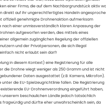
en einer Firma, die auf dem Nachbargrundstück aktiv wa
n direkt auf ihr ungerechtfertigtes Handeln angesproch
nicht offiziell genehmigte Drohnenaktion aufmerksam
 nach einer unmissverständlich klaren Anpassung der
Drohnen aufgeworfen werden, dies mittels eines
ner allgemein zugänglichen Regelung der offiziellen
ern und der Privatpersonen, die sich illegal
infach nicht erlaubt sein darf!
lung in diesem Kontext) eine Registrierung für alle
r die Drohne wiegt weniger als 250 Gramm und ist nicht
gebundener Daten ausgestattet (z.B. Kamera, Mikrofon).
ter die EU-Spielzeugrichtlinie fallen. Die Registrierung
die existierende EU-Drohnenverordnung eingeführt haben,
in unserem beschaulichen Ländle jedoch tatsächlich
als fragwürdig und dürfte eher unwahrscheinlich sein, da