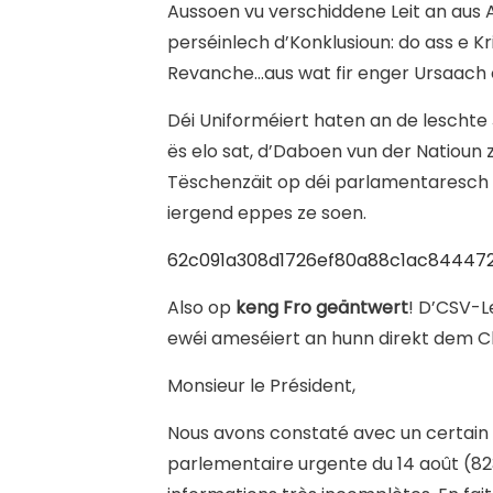
Aussoen vu verschiddene Leit an aus 
perséinlech d’Konklusioun: do ass e K
Revanche…aus wat fir enger Ursaach
Déi Uniforméiert haten an de leschte 
ës elo sat, d’Daboen vun der Natioun z
Tëschenzäit op déi parlamentaresch 
iergend eppes ze soen.
62c091a308d1726ef80a88c1ac84447
Also op
keng Fro geäntwert
! D’CSV-L
ewéi ameséiert an hunn direkt dem 
Monsieur le Président,
Nous avons constaté avec un certain
parlementaire urgente du 14 août (8234