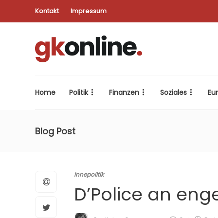
Kontakt
Impressum
Home
Politik
Finanzen
Soziales
Eu
Blog Post
Innepolitik
D’Police an enge