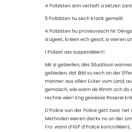
4 Polizisten sinn verhaft a sëtzen za
5 Polizisten hu sech krank gemellt.
4 Polizisten hu provisoresch hir Déngs
si ugeet, kréien ech gesot, si wieren 
1 Polizist ass suspendéiert!
Mir si gebieden, dës Situatioun wanne
gebieden, dat Bild vu sech an der Ëf
manner: aus villen Ecker vum Land, 
gemaach, wéi wann de Rimm och do e
rechne wier! Eng gewësse Roserei kré
D’Police vun der Police gëtt zwar net 
Methoden wieren dacks no un der Lim
Fro: wann d’IGP d’Police kontrolléiert