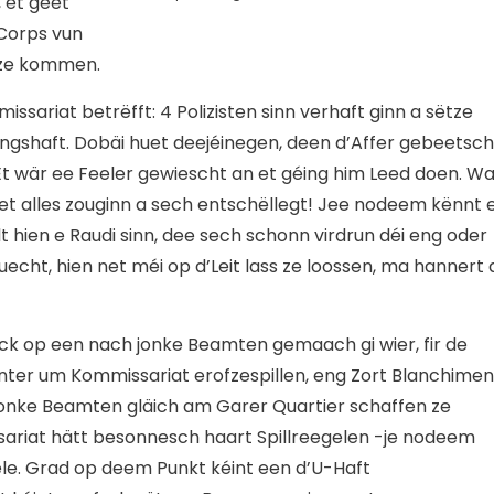
 et geet
Corps vun
r ze kommen.
ariat betrëfft: 4 Polizisten sinn verhaft ginn a sëtze
gshaft. Dobäi huet deejéinegen, deen d’Affer gebeetsch
Et wär ee Feeler gewiescht an et géing him Leed doen. Wa
uet alles zouginn a sech entschëllegt! Jee nodeem kënnt 
llt hien e Raudi sinn, dee sech schonn virdrun déi eng oder
uecht, hien net méi op d’Leit lass ze loossen, ma hannert 
ock op een nach jonke Beamten gemaach gi wier, fir de
ter um Kommissariat erofzespillen, eng Zort Blanchimen
e jonke Beamten gläich am Garer Quartier schaffen ze
sariat hätt besonnesch haart Spillreegelen -je nodeem
èle. Grad op deem Punkt kéint een d’U-Haft