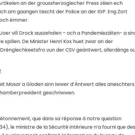
Artikelen an der groussherzoglecher Press zéien ech
rich am gaangen tëscht der Police an der IGP. Eng Zort
 och ëmmer.
Joer vill Drock auszehalen – och a Pandemiezäiten- a sin
e spillen. De Minister Henri Kox huet zwar an der
Drénglechkeetsfro vun der CSV geäntwert, allerdéngs ou
2
eit Mosar a Gloden sinn iwwer d’Äntwert alles aneschters
Chamberpresident geschriwwen.
 étonnement, que dans sa réponse à notre question
), le ministre de la Sécurité intérieure n’a fourni que de