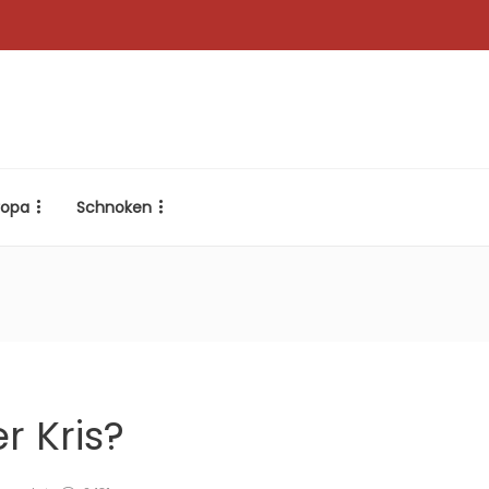
ropa
Schnoken
r Kris?