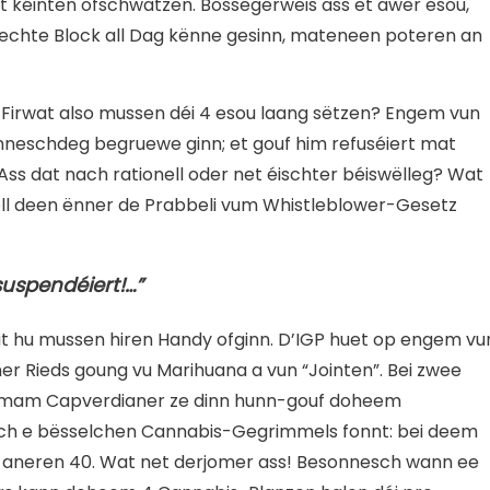
et kéinten ofschwätzen. Bossegerweis ass et awer esou,
echte Block all Dag kënne gesinn, mateneen poteren an
. Firwat also mussen déi 4 esou laang sëtzen? Engem vun
nneschdeg begruewe ginn; et gouf him refuséiert mat
Ass dat nach rationell oder net éischter béiswëlleg? Wat
oll deen ënner de Prabbeli vum Whistleblower-Gesetz
 suspendéiert!…”
t hu mussen hiren Handy ofginn. D’IGP huet op engem vu
r Rieds goung vu Marihuana a vun “Jointen”. Bei zwee
fär mam Capverdianer ze dinn hunn-gouf doheem
hlech e bësselchen Cannabis-Gegrimmels fonnt: bei deem
aneren 40. Wat net derjomer ass! Besonnesch wann ee