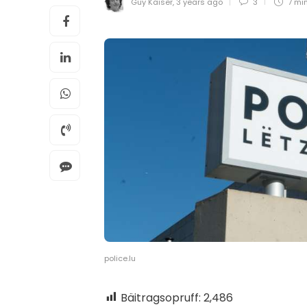
Guy Kaiser
,
3 years ago
3
7 mi
police.lu
Bäitragsopruff:
2,486