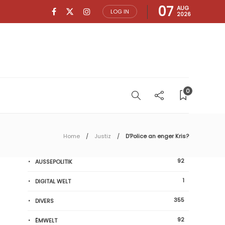
07
AUG
LOG IN
2026
0
Home
Justiz
D’Police an enger Kris?
92
AUSSEPOLITIK
1
DIGITAL WELT
355
DIVERS
92
ËMWELT