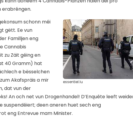
éngs kann doheem 4 Cannabis-Planzen halen déi pro
m erabréngen.
egekonsum schonn méi
t gëtt. Ee vun
er Familljen eng
de Cannabis
t zu Zäit géing en
mat 40 Gramm) hat
ächlech e bësselchen
zum Akafspräis a mir
essentiel.lu
, dat vun der
Koks! An och net vun Drogenhandel! D’Enquête leeft weide
ee suspendéiert; deen aneren huet sech eng
rot eng Entrevue mam Minister.