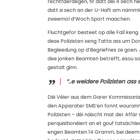
rechtfäerdegen, fir datt déi 4 sech n
datt si sech an der U-Haft am nämml
zweemol d’Woch Sport maachen.
Fluchtgefor besteet op alle Fall keng
dese Polizisten seng Tatta ass um Do
Begleedung op d’Begriefnes ze goen. 
dee jonken Beamten betrëfft, esou s
gestalt ginn.
“..e weidere Polizisten ass
Déi Véier aus dem Garer Kommissaria
den Apparater SMS’en fonnt wouranne
Polizisten – déi näischt mat der Af
perquisitionéiert an et gouf tatsäc
engen Beamten 14 Gramm, bei deem 