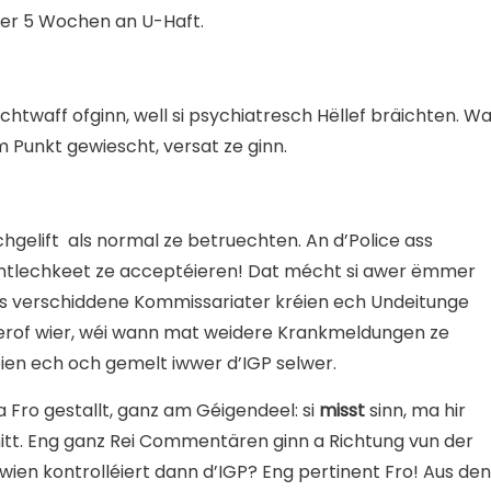
nter 5 Wochen an U-Haft.
chtwaff ofginn, well si psychiatresch Hëllef bräichten. W
um Punkt gewiescht, versat ze ginn.
chgelift als normal ze betruechten. An d’Police ass
fentlechkeet ze acceptéieren! Dat mécht si awer ëmmer
aus verschiddene Kommissariater kréien ech Undeitunge
rof wier, wéi wann mat weidere Krankmeldungen ze
ien ech och gemelt iwwer d’IGP selwer.
a Fro gestallt, ganz am Géigendeel: si
misst
sinn, ma hir
itt. Eng ganz Rei Commentären ginn a Richtung vun der
, wien kontrolléiert dann d’IGP? Eng pertinent Fro! Aus den