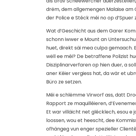
als brav Scheewercher duerzestellen,
drëm, dem allgemengen Malaise am 
der Police e Stéck méi no op d’Spue
Wat d’Geschicht aus dem Garer Kommiss
schonn iwwer e Mount an Untersuchun
huet, direkt säi mea culpa gemaach. 
wëll ee méi? De betraffene Polizist h
Disziplinarverfaren op hien duer, a so
aner Kéier vergiess hat, da wär et ubr
Büro ze setzen.
M
éi e schlëmme Virworf ass, datt Dr
Rapport ze maquilléieren, d’Evenemen
Et war villäicht net glécklech, esou 
loossen, wou et heescht, dee Kommis
ofhängeg vun enger spezieller Client