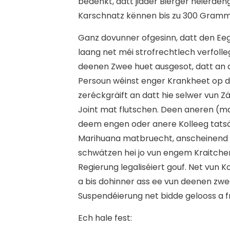
bedenkt, datt jidder Bierger neierd
Karschnatz kënnen bis zu 300 Gram
Ganz dovunner ofgesinn, datt den E
laang net méi strofrechtlech verfolleg
deenen Zwee huet ausgesot, datt an d
Persoun wéinst enger Krankheet op 
zeréckgräift an datt hie selwer vun Zäi
Joint mat flutschen. Deen aneren (
deem engen oder anere Kolleeg tats
Marihuana matbruecht, anscheinend 
schwätzen hei jo vun engem Kraitchen
Regierung legaliséiert gouf. Net vun 
a bis dohinner ass ee vun deenen zw
Suspendéierung net bidde gelooss a f
E
ch hale fest: