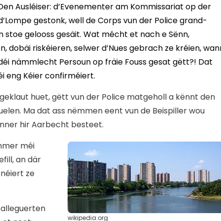
 Den Ausléiser: d’Evenementer am Kommissariat op der
d’Lompe gestonk, well de Corps vun der Police grand-
en stoe gelooss gesäit. Wat mécht et nach e Sënn,
, dobäi riskéieren, selwer d’Nues gebrach ze kréien, wan
déi nämmlecht Persoun op fräie Fouss gesat gëtt?! Dat
i eng Kéier confirméiert.
geklaut huet, gëtt vun der Police matgeholl a kënnt den
 huelen. Ma dat ass nëmmen eent vun de Beispiller wou
anner hir Aarbecht besteet.
mmer méi
ill, an där
néiert ze
 alleguerten
wikipedia.org