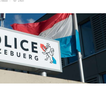
n
read
2431