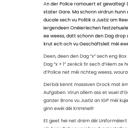
A
n der Police ramouert et gewalteg!
stater Gare. Ma schonn virdrun hunn 
ducale sech vu Politik a Justiz am Re
iergendeen Onéierlechen festzehuelen
ee weess, datt schonn den Dag drop 
krut ech och vu Geschäftsleit méi ewé
Deen, deen den Dag “x” sech eng Box 
Dag “x + 1” zeréck fir sech d’Hiem ze
d’Police net méi richteg weess, wour
Derbäi kënnt massiven Drock mat ë
Aufgaben. Virun allem ass et wuel d’Gef
ganzer Bronx vu Justiz an IGP méi kuje
ginn ewéi déi Kriminell!
Et geet hei net drëm déi Uniforméiert