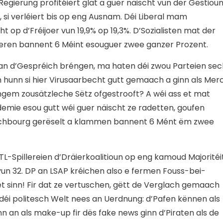
egierung profitéiert glat a guer näischt vun der Gestiou
si verléiert bis op eng Ausnam. Déi Liberal mam
ht op d’Fréijoer vun 19,9% op 19,3%. D’Sozialisten mat der
eren bannent 6 Méint esouguer zwee ganzer Prozent.
 an d’Gespréich bréngen, ma haten déi zwou Parteien sec
unn si hier Virusaarbecht gutt gemaach a ginn als Merc
ngem zousätzleche Sëtz ofgestrooft? A wéi ass et mat
mie esou gutt wéi guer näischt ze radetten, goufen
eschbourg gerëselt a klammen bannent 6 Mént ëm zwee
TL-Spillereien d’Dräierkoalitioun op eng kamoud Majoritéi
un 32. DP an LSAP kréichen also e fermen Fouss-bei-
et sinn! Fir dat ze vertuschen, gëtt de Verglach gemaach
éi politesch Welt nees an Uerdnung: d’Pafen kënnen als
nn an als make-up fir dës fake news ginn d’Piraten als de