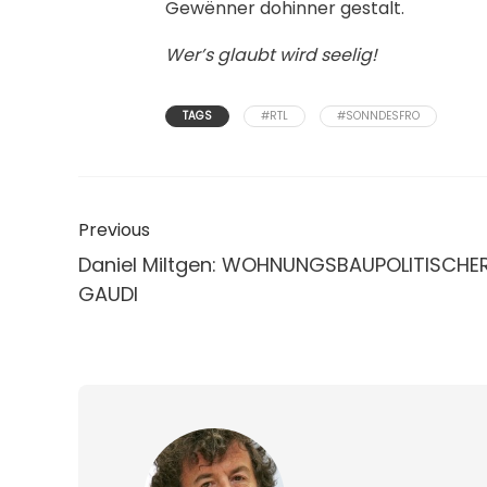
Gewënner dohinner gestalt.
Wer’s glaubt wird seelig!
TAGS
#RTL
#SONNDESFRO
Previous
Daniel Miltgen: WOHNUNGSBAUPOLITISCHE
GAUDI