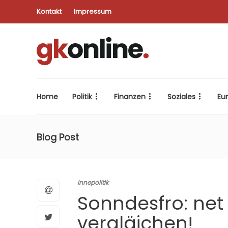
Kontakt
Impressum
Home
Politik
Finanzen
Soziales
Eu
Blog Post
Innepolitik
Sonndesfro: net
vergläichen!