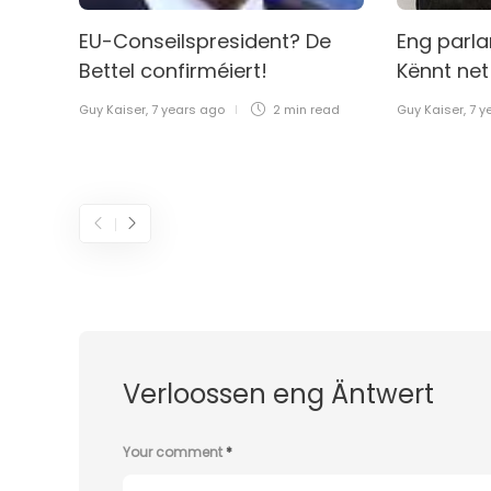
EU-Conseilspresident? De
Eng parl
Bettel confirméiert!
Kënnt net
Guy Kaiser
,
7 years ago
2 min
read
Guy Kaiser
,
7 y
Verloossen eng Äntwert
Your comment
*