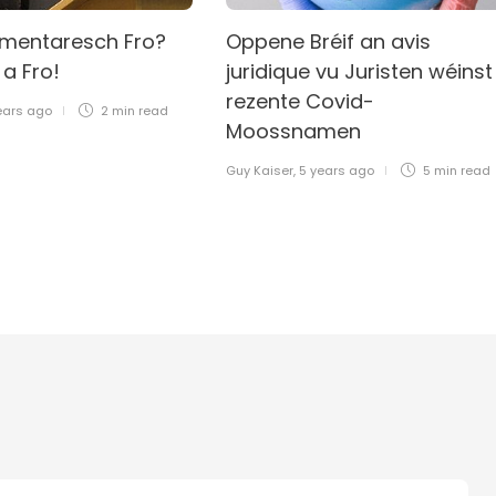
amentaresch Fro?
Oppene Bréif an avis
 a Fro!
juridique vu Juristen wéinst
rezente Covid-
ears ago
2 min
read
Moossnamen
Guy Kaiser
,
5 years ago
5 min
read