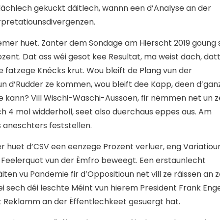
lächlech gekuckt däitlech, wannn een d’Analyse an der
terpretatiounsdivergenzen.
eemer huet. Zanter dem Sondage am Hierscht 2019 goung s
zent. Dat ass wéi gesot kee Resultat, ma weist dach, dat
 e fatzege Knécks krut. Wou bleift de Plang vun der
s un d’Rudder ze kommen, wou bleift dee Kapp, deen d’gan
e kann? Vill Wischi-Waschi-Aussoen, fir nëmmen net un z
h 4 mol widderholl, seet also duerchaus eppes aus. Am
 aneschters feststellen.
r huet d’CSV een eenzege Prozent verluer, eng Variatioun
er Feelerquot vun der Ëmfro beweegt. Een erstaunlecht
ten vu Pandemie fir d’Oppositioun net vill ze räissen an 
tei sech déi leschte Méint vun hierem President Frank Eng
cht Reklamm an der Ëffentlechkeet gesuergt hat.