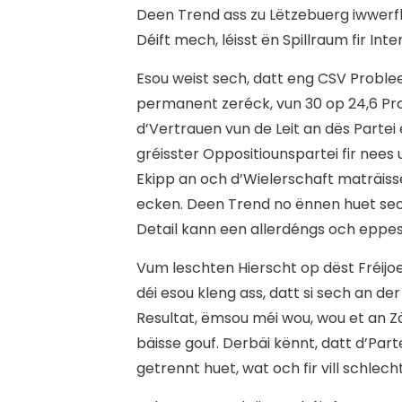
Deen Trend ass zu Lëtzebuerg iwwerf
Déift mech, léisst ën Spillraum fir In
E
sou weist sech, datt eng CSV Probl
permanent zeréck, vun 30 op 24,6 Pro
d’Vertrauen vun de Leit an dës Partei
gréisster Oppositiounspartei fir nee
Ekipp an och d’Wielerschaft maträiss
ecken. Deen Trend no ënnen huet sec
Detail kann een allerdéngs och eppes
Vum leschten Hierscht op dëst Fréijoe
déi esou kleng ass, datt si sech an d
Resultat, ëmsou méi wou, wou et an Zäi
bäisse gouf. Derbäi kënnt, datt d’Par
getrennt huet, wat och fir vill schle