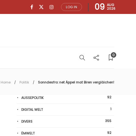
09
AUG
LOG IN
2026
0
Home
Politik
Sonndesfro: net Äppel mat Biren vergläichen!
92
AUSSEPOLITIK
1
DIGITAL WELT
355
DIVERS
92
ËMWELT