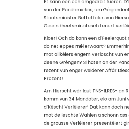
Et kann een och ëmgedréit fueren. D’R
vun der Pandemiekris, am Géigendeel, 
Staatsminister Bettel falen vun Hiersc
Gesondheetsministesch Lenert verléi
Kloer! Och do kann een d’Feelerquot
do net eppes
méi
erwaart? Ëmmerhin h
mat allkéiers engem Verloscht vun e
deene Gréngen? Si haten an der Pande
rezent vun enger weiderer Affär Di
Prozent!
A
m Hierscht wär laut TNS-ILRES- an R
komm vun 34 Mandater, elo am Juni v
d’Këscht.Verléierer’ Dat kann dach n
mat de leschte Wahlen a schonn ass d
de grousse Verléierer presentéiert gi