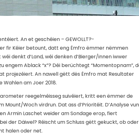
ntéiert. An et geschéien – GEWOLLT?-
éier fir Kéier betount, datt eng Ëmfro ëmmer nëmmen
wéi denkt d’Land, wéi denken d’Bierger/innen iwwer
n zu engem Ablack “x”? Déi berüchtegt “Momentopnam”, d
t projezéiert. An nawell gëtt dës Ëmfro mat Resultater
e Wahlen am Joer 2018.
barometer reegelméisseg suivéiert, kritt een ëmmer de
Mount/Woch virdrun. Dat ass d’Prioritéit. D’Analyse vun
n Armin Laschet weider am Sondage erop, fiert
bei der Däiwel? Réischt um Schluss gëtt gekuckt, ob oder
nt halen oder net.