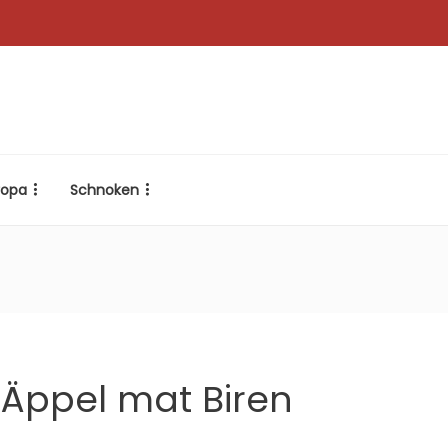
ropa
Schnoken
 Äppel mat Biren