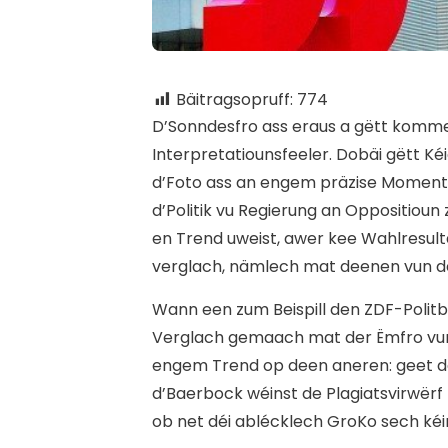
Bäitragsopruff:
774
D’
Sonndesfro ass eraus a gëtt komme
Interpretatiounsfeeler. Dobäi gëtt K
d’Foto ass an engem präzise Moment: 
d’Politik vu Regierung an Oppositiou
en Trend uweist, awer kee Wahlresulta
verglach, nämlech mat deenen vun d
Wann een zum Beispill den ZDF-Polit
Verglach gemaach mat der Ëmfro vum 
engem Trend op deen aneren: geet de
d’Baerbock wéinst de Plagiatsvirwërf 
ob net déi ablécklech GroKo sech kéi