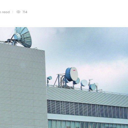
n
read
714