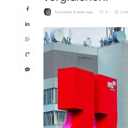
Guy Kaiser
,
5 years ago
0
3 mi