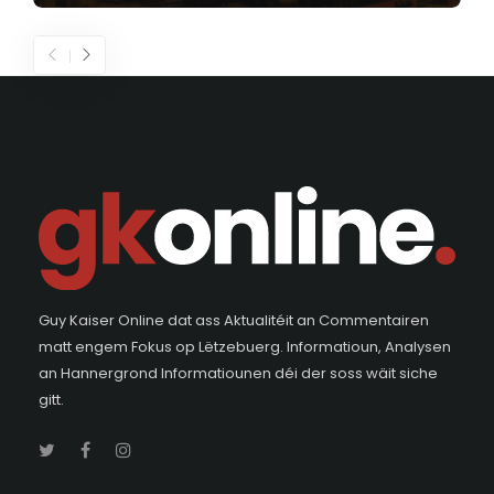
Guy Kaiser Online dat ass Aktualitéit an Commentairen
matt engem Fokus op Lëtzebuerg. Informatioun, Analysen
an Hannergrond Informatiounen déi der soss wäit siche
gitt.