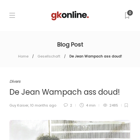
0
Blog Post
Home
Gesellschaft
De Jean Wampach ass doud!
Divers
De Jean Wampach ass doud!
Guy Kaiser
,
10 months ago
2
4 min
2485