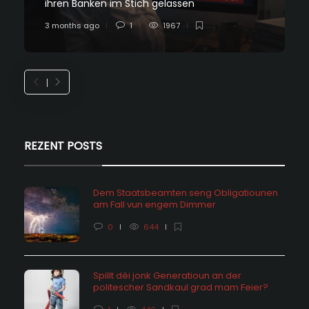
ihren Banken im Stich gelassen
3 months ago
1
1967
REZENT POSTS
Dem Staatsbeamten seng Obligatiounen
am Fall vun engem Dimmer
0
644
Spillt déi jonk Generatioun an der
politescher Sandkaul grad mam Feier?