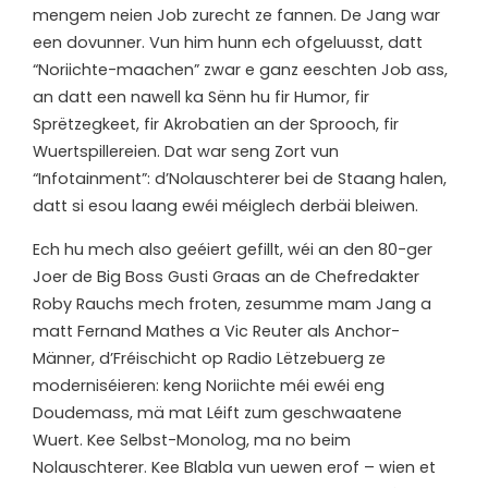
mengem neien Job zurecht ze fannen. De Jang war
een dovunner. Vun him hunn ech ofgeluusst, datt
“Noriichte-maachen” zwar e ganz eeschten Job ass,
an datt een nawell ka Sënn hu fir Humor, fir
Sprëtzegkeet, fir Akrobatien an der Sprooch, fir
Wuertspillereien. Dat war seng Zort vun
“Infotainment”: d’Nolauschterer bei de Staang halen,
datt si esou laang ewéi méiglech derbäi bleiwen.
Ech hu mech also geéiert gefillt, wéi an den 80-ger
Joer de Big Boss Gusti Graas an de Chefredakter
Roby Rauchs mech froten, zesumme mam Jang a
matt Fernand Mathes a Vic Reuter als Anchor-
Männer, d’Fréischicht op Radio Lëtzebuerg ze
moderniséieren: keng Noriichte méi ewéi eng
Doudemass, mä mat Léift zum geschwaatene
Wuert. Kee Selbst-Monolog, ma no beim
Nolauschterer. Kee Blabla vun uewen erof – wien et