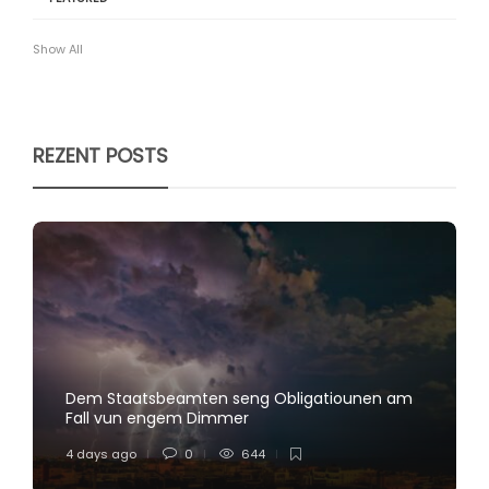
Show All
REZENT POSTS
Dem Staatsbeamten seng Obligatiounen am
Fall vun engem Dimmer
4 days ago
0
644