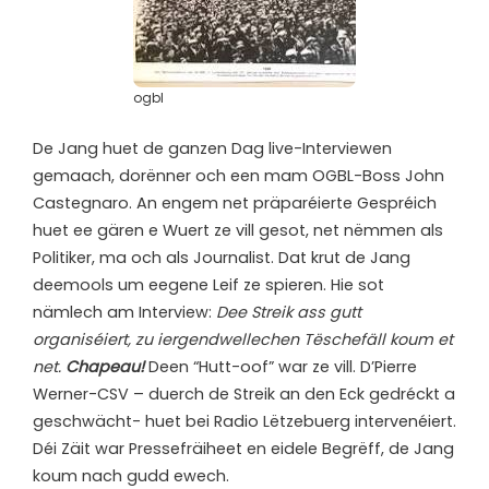
ogbl
De Jang huet de ganzen Dag live-Interviewen
gemaach, dorënner och een mam OGBL-Boss John
Castegnaro. An engem net präparéierte Gespréich
huet ee gären e Wuert ze vill gesot, net nëmmen als
Politiker, ma och als Journalist. Dat krut de Jang
deemools um eegene Leif ze spieren. Hie sot
nämlech am Interview:
Dee Streik ass gutt
organiséiert, zu iergendwellechen Tëschefäll koum et
net.
Chapeau!
Deen “Hutt-oof” war ze vill. D’Pierre
Werner-CSV – duerch de Streik an den Eck gedréckt a
geschwächt- huet bei Radio Lëtzebuerg intervenéiert.
Déi Zäit war Pressefräiheet en eidele Begrëff, de Jang
koum nach gudd ewech.