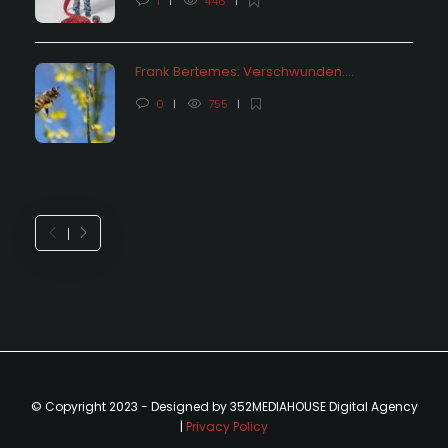
1
446
Frank Bertemes: Verschwunden….
0
755
© Copyright 2023 - Designed by 352MEDIAHOUSE Digital Agency
|
Privacy Policy