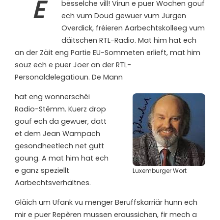
E
bësselche vill! Virun e puer Wochen gouf
ech vum Doud gewuer vum Jürgen
Overdick, fréieren Aarbechtskolleeg vum
däitschen RTL-Radio. Mat him hat ech
an der Zäit eng Partie EU-Sommeten erlieft, mat him
souz ech e puer Joer an der RTL-
Personaldelegatioun. De Mann
hat eng wonnerschéi
Radio-Stëmm. Kuerz drop
gouf ech da gewuer, datt
et dem Jean Wampach
gesondheetlech net gutt
goung. A mat him hat ech
e ganz speziellt
Luxemburger Wort
Aarbechtsverhältnes.
Gläich um Ufank vu menger Beruffskarriär hunn ech
mir e puer Repèren mussen eraussichen, fir mech a