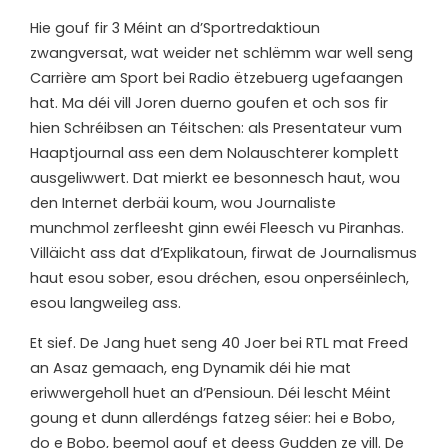
Hie gouf fir 3 Méint an d’Sportredaktioun
zwangversat, wat weider net schlëmm war well seng
Carrière am Sport bei Radio ëtzebuerg ugefaangen
hat. Ma déi vill Joren duerno goufen et och sos fir
hien Schréibsen an Téitschen: als Presentateur vum
Haaptjournal ass een dem Nolauschterer komplett
ausgeliwwert. Dat mierkt ee besonnesch haut, wou
den Internet derbäi koum, wou Journaliste
munchmol zerfleesht ginn ewéi Fleesch vu Piranhas.
Villäicht ass dat d’Explikatoun, firwat de Journalismus
haut esou sober, esou dréchen, esou onperséinlech,
esou langweileg ass.
Et sief. De Jang huet seng 40 Joer bei RTL mat Freed
an Asaz gemaach, eng Dynamik déi hie mat
eriwwergeholl huet an d’Pensioun. Déi lescht Méint
goung et dunn allerdéngs fatzeg séier: hei e Bobo,
do e Bobo, beemol gouf et deess Gudden ze vill. De