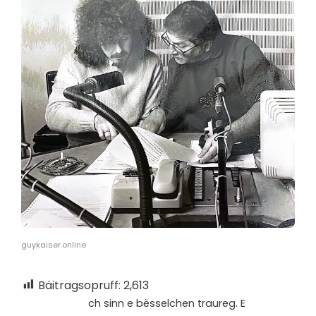
guykaiser.online
Bäitragsopruff:
2,613
ch sinn e bësselchen traureg. E