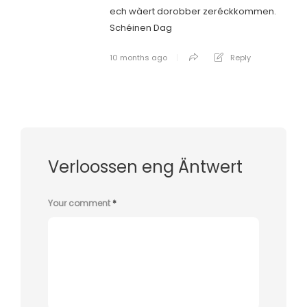
ech wàert dorobber zeréckkommen.
Schéinen Dag
10 months ago
Reply
Verloossen eng Äntwert
Your comment
*