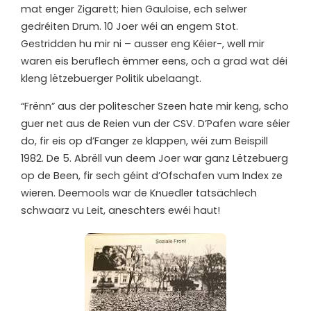
mat enger Zigarett; hien Gauloise, ech selwer
gedréiten Drum. 10 Joer wéi an engem Stot.
Gestridden hu mir ni – ausser eng Kéier-, well mir
waren eis beruflech ëmmer eens, och a grad wat déi
kleng lëtzebuerger Politik ubelaangt.
“Frënn” aus der politescher Szeen hate mir keng, scho
guer net aus de Reien vun der CSV. D’Pafen ware séier
do, fir eis op d’Fanger ze klappen, wéi zum Beispill
1982. De 5. Abrëll vun deem Joer war ganz Lëtzebuerg
op de Been, fir sech géint d’Ofschafen vum Index ze
wieren. Deemools war de Knuedler tatsächlech
schwaarz vu Leit, aneschters ewéi haut!