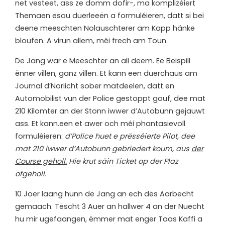
net vesteet, ass ze domm dofir-, ma komplizéiert
Themaen esou duerleeën a formuléieren, datt si bei
deene meeschten Nolauschterer am Kapp hänke
bloufen. A virun allem, méi frech am Toun.
De Jang war e Meeschter an all deem. Ee Beispill
ënner villen, ganz villen. Et kann een duerchaus am
Journal d’Noriicht sober matdeelen, datt en
Automobilist vun der Police gestoppt gouf, dee mat
210 Kilomter an der Stonn iwwer d’Autobunn gejauwt
ass. Et kann.een et awer och méi phantasievoll
formuléieren:
d’Police huet e prësséierte Pilot, dee
mat 210 iwwer d’Autobunn gebriedert koum, aus
der
Course geholl.
Hie krut säin Ticket op der Plaz
ofgeholl.
10 Joer laang hunn de Jang an ech dës Aarbecht
gemaach. Tëscht 3 Auer an hallwer 4 an der Nuecht
hu mir ugefaangen, ëmmer mat enger Taas Kaffi a