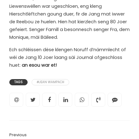
Liewenswëllen war ugeschloen, eng kleng
Hierschtlëftchen goung duer, fir de Jang mat iwwer
de Reebou ze huelen. Hien hat kierzlech seng 80 Joer
gefeiert. Senger Famill a besonnesch senger Fra, dem
Monique, mäi Bäileed.
Ech schléissen dëse klengen Noruff d’nämmlecht of
wéi de Jang 10 Joer laang säi Journal ofgeschloss
huet:
an esou war et!
TAGS
#JEAN WAMPACH
Previous