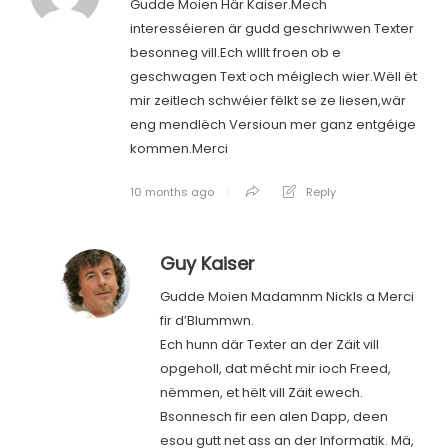
Gudde Moien Här Kaiser.Mech
interesséieren är gudd geschriwwen Texter
besonneg vill.Ech wlllt froen ob e
geschwagen Text och méiglech wier.Wëll ët
mir zeitlech schwéier fëlkt se ze liesen,wär
eng mendlëch Versioun mer ganz entgéige
kommen.Merci
10 months ago
Reply
Guy Kaiser
Gudde Moien Madamnm Nickls a Merci
fir d’Blummwn.
Ech hunn där Texter an der Zäit vill
opgeholl, dat mécht mir ioch Freed,
nëmmen, et hëlt vill Zäit ewech.
Bsonnesch fir een alen Dapp, deen
esou gutt net ass an der Informatik. Mä,