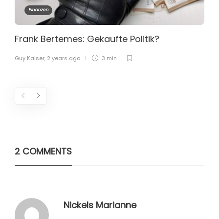
Finanzen
Frank Bertemes: Gekaufte Politik?
Guy Kaiser
,
2 years ago
3 min
2 COMMENTS
Nickels Marianne